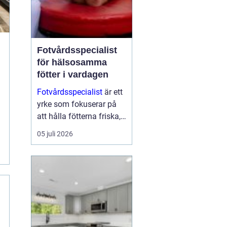
Fotvårdsspecialist
för hälsosamma
fötter i vardagen
Fotvårdsspecialist
är ett
yrke som fokuserar på
att hålla fötterna friska,
minska smärta och
05 juli 2026
förebygga problem som
kan påverka hela
kroppen. Många tänker
inte på sina fötter förrän
besvären redan är ett ...