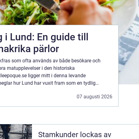
i Lund: En guide till
akrika pärlor
kfras som ofta används av både besökare och
bra matupplevelser i den historiska
lleepoque.se ligger mitt i denna levande
eglar hur Lund har vuxit fram som en tydlig
ition, hantverk och internationella influenser...
07 augusti 2026
Stamkunder lockas av