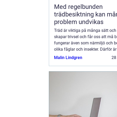
Med regelbunden
trädbesiktning kan må
problem undvikas
Träd är viktiga på många sätt och 
skapar trivsel och får oss att må 
fungerar även som närmiljö och bo
olika fåglar och insekter. Därför är 
att man även är rädd om sina träd,
Malin Lindgren
28
om dem, och håller koll på d...