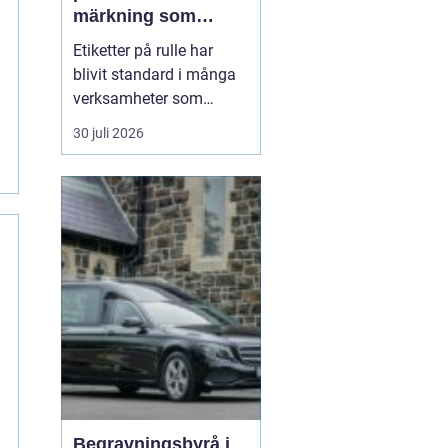
märkning som
stärker både flöde
Etiketter på rulle har
och varumärke
blivit standard i många
verksamheter som
behöver snabb, tydlig
30 juli 2026
och hållbar märkning.
Oavsett om det gäller
livsmedel, ehandel, lager
eller butiker handlar allt i
grunden om samma sak:
rätt ...
Begravningsbyrå i