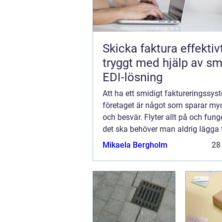
Skicka faktura effektiv
tryggt med hjälp av sm
EDI-lösning
Att ha ett smidigt faktureringssy
företaget är något som sparar myc
och besvär. Flyter allt på och fun
det ska behöver man aldrig lägga t
rätta till problem som upps...
Mikaela Bergholm
28