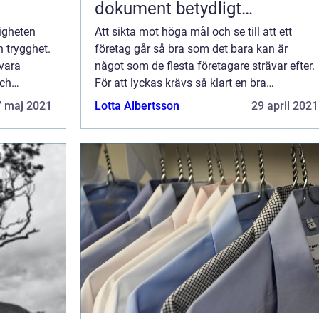
dokument betydligt
smidigare
tigheten
Att sikta mot höga mål och se till att ett
h trygghet.
företag går så bra som det bara kan är
vara
något som de flesta företagare strävar efter.
och
För att lyckas krävs så klart en bra
mycket på
affärsidé...
7 maj 2021
Lotta Albertsson
29 april 2021
älla