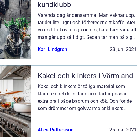
kundklubb
Varenda dag är densamma. Man vaknar upp,
tar det lite lugnt och förbereder sitt kaffe. Äter
en god frukost i lugn och ro, bara tack vare att
man går upp så tidigt. Sedan tar man på sig
sina arbetskläder och gör sig i ordning. Resan
Karl Lindgren
23 juni 2021
till jobbet tar in...
Kakel och klinkers i Värmland
Kakel och klinkers är tåliga material som
klarar en hel del slitage och därför passar
extra bra i både badrum och kök. Och för de
som drömmer om golvvärme är klinkers
nästan ett måste, då det fördelar värmen bra
och hjälper till att skapa det där per...
Alice Pettersson
25 maj 2021