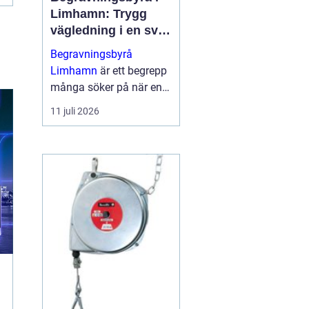
Limhamn: Trygg
vägledning i en svår
tid
Begravningsbyrå
Limhamn
är ett begrepp
många söker på när en
nära anhörig har gått
11 juli 2026
bort och behovet av stöd
plötsligt b...