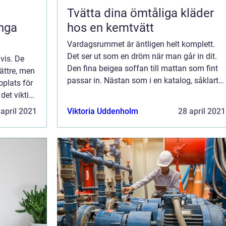
Tvätta dina ömtåliga kläder
nga
hos en kemtvätt
Vardagsrummet är äntligen helt komplett.
Det ser ut som en dröm när man går in dit.
vis. De
Den fina beigea soffan till mattan som fint
bättre, men
passar in. Nästan som i en katalog, såklart
plats för
har man fått hjälp med inredningen. Detta är
det viktigt
inget man hade kunnat göra själv....
 sköter
 april 2021
Viktoria Uddenholm
28 april 2021