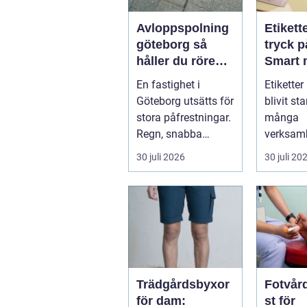
Avloppspolning
Etikett
göteborg så
tryck p
håller du rören
Smart 
rena och trygga
som st
En fastighet i
Etiketter
året runt
både f
Göteborg utsätts för
blivit st
varumä
stora påfrestningar.
många
Regn, snabba
verksam
temperaturväxlingar
behöver 
30 juli 2026
30 juli 20
och äldre ...
tydl...
Trädgårdsbyxor
Fotvår
för dam:
st för