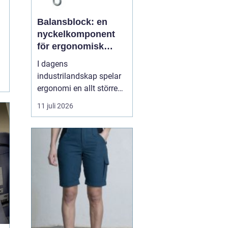
Balansblock: en
nyckelkomponent
för ergonomisk
effektivitet
I dagens
industrilandskap spelar
ergonomi en allt större
roll. Det handlar inte
11 juli 2026
bara om att skapa en
behagligare arbetsmiljö
för anställda, utan även
om att optimera
produktiviteten. Ett
verktyg som allt mer
sprider sig inom
industrin, tack vare
dess...