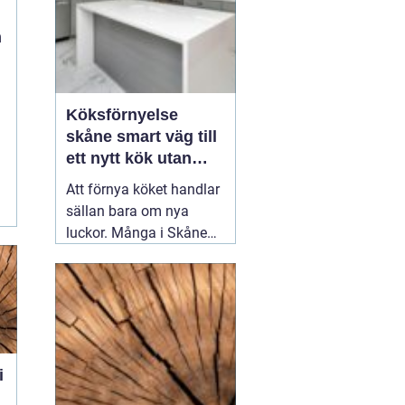
n
Köksförnyelse
skåne smart väg till
ett nytt kök utan
helrenovering
Att förnya köket handlar
sällan bara om nya
luckor. Många i Skåne
vill ha ett kök som
fungerar bättre i
vardagen, känns ljusare
och mer modernt utan
att behöva riva ut allt
och leva på
campingstandard i flera