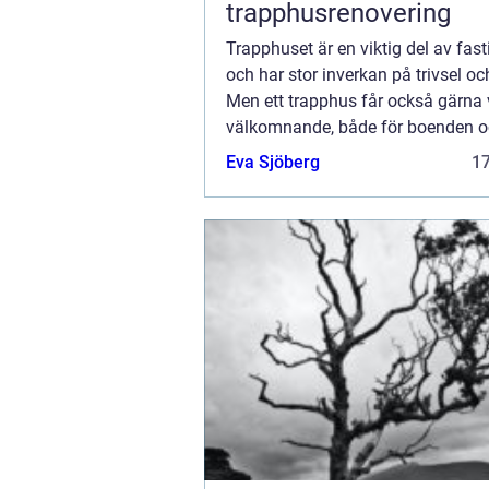
trapphusrenovering
Trapphuset är en viktig del av fas
och har stor inverkan på trivsel oc
Men ett trapphus får också gärna 
välkomnande, både för boenden 
besökare. Därför kan man vinna 
Eva Sjöberg
1
att underhålla, renovera och återst
trapphu...