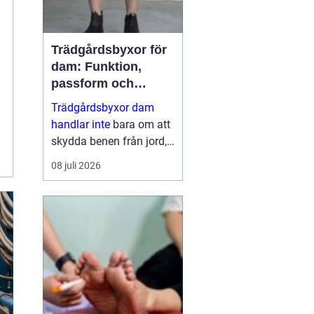
Trädgårdsbyxor för
dam: Funktion,
passform och
hållbar stil i rabatten
Trädgårdsbyxor dam
handlar inte
bara om att
skydda benen från jord,
taggar och väta. Rätt
08 juli 2026
byxa gör arbetet enklare,
roligare och mer
skonsamt för kroppen. ...