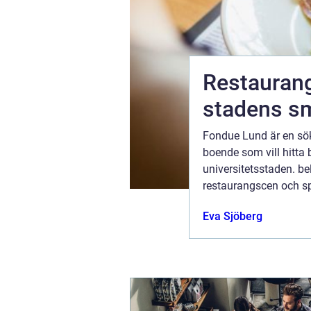
En
Restaurang 
stadens sm
rmig
Fondue Lund är en sö
 härliga
boende som vill hitta 
på sin resa
universitetsstaden. be
milj&oum...
restaurangscen och sp
matdestination där trad
ugusti 2026
Eva Sjöberg