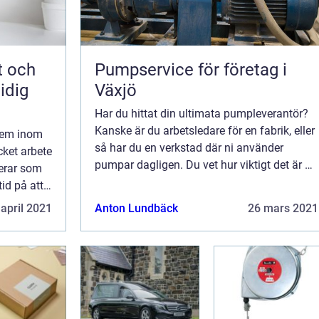
t och
Pumpservice för företag i
idig
Växjö
Har du hittat din ultimata pumpleverantör?
Kanske är du arbetsledare för en fabrik, eller
stem inom
så har du en verkstad där ni använder
ket arbete
pumpar dagligen. Du vet hur viktigt det är att
gerar som
hålla igång vilken verksamhet som helst
id på att
utan avbrott eller plötsliga stopp....
 april 2021
Anton Lundbäck
26 mars 2021