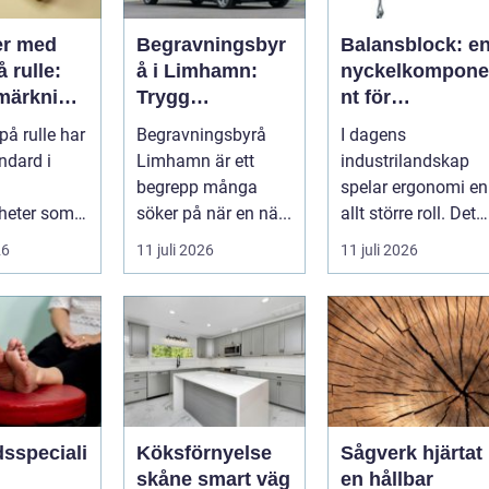
er med
Begravningsbyr
Balansblock: e
å rulle:
å i Limhamn:
nyckelkompone
märkning
Trygg
nt för
ärker
vägledning i en
ergonomisk
 på rulle har
Begravningsbyrå
I dagens
löde och
svår tid
effektivitet
andard i
Limhamn är ett
industrilandskap
rke
begrepp många
spelar ergonomi en
heter som
söker på när en nä...
allt större roll. Det
snabb,
handlar inte bara
26
11 juli 2026
11 juli 2026
om att skapa en...
dsspeciali
Köksförnyelse
Sågverk hjärtat i
skåne smart väg
en hållbar