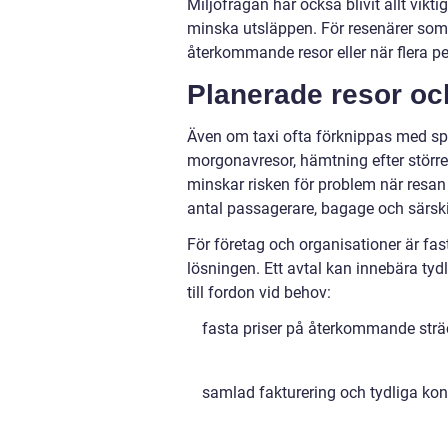
Miljöfrågan har också blivit allt vikti
minska utsläppen. För resenärer som vi
återkommande resor eller när flera p
Planerade resor oc
Även om taxi ofta förknippas med spo
morgonavresor, hämtning efter större
minskar risken för problem när resan 
antal passagerare, bagage och särsk
För företag och organisationer är fa
lösningen. Ett avtal kan innebära tyd
till fordon vid behov:
fasta priser på återkommande strä
samlad fakturering och tydliga ko