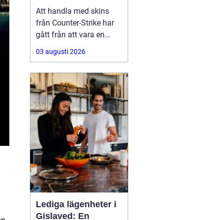
Att handla med skins
från Counter-Strike har
gått från att vara en
hobby till att bli en riktig
03 augusti 2026
andrahandsmarknad.
Knivar, handskar och
sällsynta vapen-skins
kan vara värda tusentals
kronor, men många är
osäkra på hur de ska gå
till väga när de
Lediga lägenheter i
m
Gislaved: En