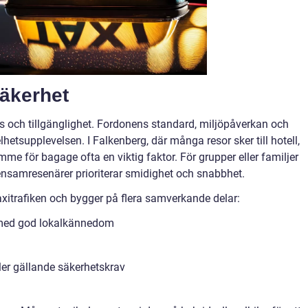
säkerhet
is och tillgänglighet. Fordonens standard, miljöpåverkan och
elhetsupplevelsen. I Falkenberg, där många resor sker till hotell,
mme för bagage ofta en viktig faktor. För grupper eller familjer
ensamresenärer prioriterar smidighet och snabbhet.
axitrafiken och bygger på flera samverkande delar:
e med god lokalkännedom
ler gällande säkerhetskrav