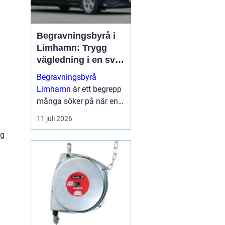
Begravningsbyrå i
Limhamn: Trygg
vägledning i en svår
tid
Begravningsbyrå
Limhamn
är ett begrepp
många söker på när en
nära anhörig har gått
11 juli 2026
bort och behovet av stöd
ng
plötsligt b...