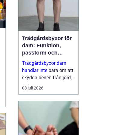
dess...
Trädgårdsbyxor för
dam: Funktion,
passform och
hållbar stil i rabatten
Trädgårdsbyxor dam
handlar inte
bara om att
skydda benen från jord,
taggar och väta. Rätt
08 juli 2026
byxa gör arbetet enklare,
roligare och mer
skonsamt för kroppen. ...