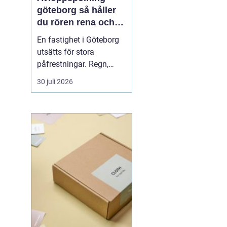
göteborg så håller
du rören rena och
trygga året runt
En fastighet i Göteborg
utsätts för stora
påfrestningar. Regn,
snabba
30 juli 2026
temperaturväxlingar och
äldre ledningsnät gör att
avloppen behöver mer
omsorg än många tror.
När vatten börjar rinna
undan långsamt, avlopp
luktar illa eller
golvbrunnar bubblar är...