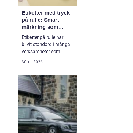
Etiketter med tryck
på rulle: Smart
märkning som
stärker både flöde
Etiketter på rulle har
och varumärke
blivit standard i många
verksamheter som
behöver snabb, tydlig
30 juli 2026
och hållbar märkning.
Oavsett om det gäller
livsmedel, ehandel, lager
eller butiker handlar allt i
grunden om samma sak:
rätt ...