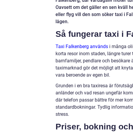
Falkenberg, där vardagsliv möter turi
Oavsett om det gäller en sen kväll h
eller flyg vill den som söker taxi i F
lägen.
Så fungerar taxi i 
Taxi Falkenberg används
i många oli
korta resor inom staden, längre turer 
barnfamiljer, pendlare och besökare ä
taximarknad gör det möjligt att kny
vara beroende av egen bil.
Grunden i en bra taxiresa är förutsägb
anländer och vad resan ungefär kommer
där telefon passar bättre för mer k
standardbokningar. Tydlig informatio
stress.
Priser, bokning oc