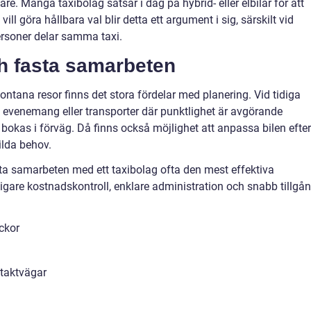
gare. Många taxibolag satsar i dag på hybrid- eller elbilar för att
ll göra hållbara val blir detta ett argument i sig, särskilt vid
ersoner delar samma taxi.
h fasta samarbeten
ntana resor finns det stora fördelar med planering. Vid tidiga
 evenemang eller transporter där punktlighet är avgörande
bokas i förväg. Då finns också möjlighet att anpassa bilen efter
ilda behov.
sta samarbeten med ett taxibolag ofta den mest effektiva
ligare kostnadskontroll, enklare administration och snabb tillgå
ckor
ntaktvägar