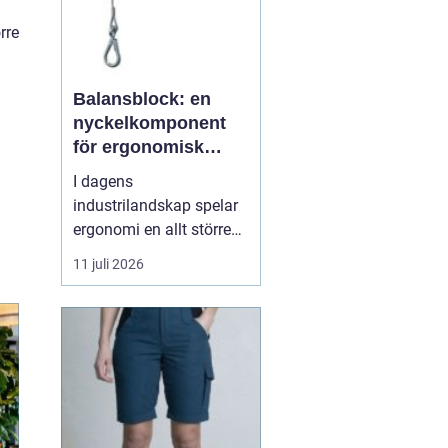
rre
Balansblock: en
nyckelkomponent
för ergonomisk
effektivitet
I dagens
industrilandskap spelar
ergonomi en allt större
roll. Det handlar inte
11 juli 2026
bara om att skapa en
behagligare arbetsmiljö
för anställda, utan även
om att optimera
produktiviteten. Ett
verktyg som allt mer
sprider sig inom
industrin, tack vare