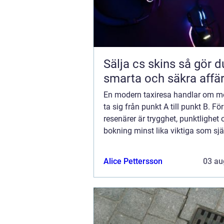
Sälja cs skins så gör du
smarta och säkra affä
En modern taxiresa handlar om me
ta sig från punkt A till punkt B. F
resenärer är trygghet, punktlighet 
bokning minst lika viktiga som sjä
transporten. I en kuststad som Fa
d&...
Alice Pettersson
03 au