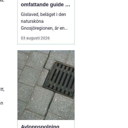
on.
omfattande guide till
rätt val
Gislaved, beläget i den
natursköna
Gnosjöregionen, är en
charmig kommun i
03 augusti 2026
Jönköpings län känt för
sin industriella historia
och härliga natur. Med
närheten till Nissan, som
flyter genom kommunen
...
tt,
an
Avloppspolning