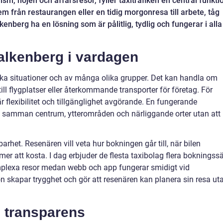
sm, nöjen och affärsresor, fyller taxitrafiken en central funkti
em från restaurangen eller en tidig morgonresa till arbete, tåg
alkenberg ha en lösning som är pålitlig, tydlig och fungerar i alla
Falkenberg i vardagen
ka situationer och av många olika grupper. Det kan handla om
till flygplatser eller återkommande transporter för företag. För
r flexibilitet och tillgänglighet avgörande. En fungerande
ta samman centrum, ytterområden och närliggande orter utan att
arhet. Resenären vill veta hur bokningen går till, när bilen
 att kosta. I dag erbjuder de flesta taxibolag flera bokningssä
omplexa resor medan webb och app fungerar smidigt vid
n skapar trygghet och gör att resenären kan planera sin resa ut
h transparens