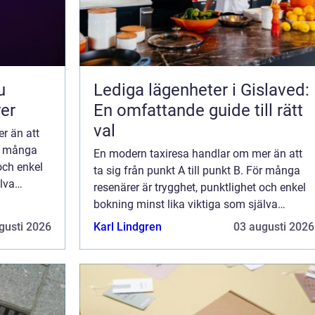
Lediga lägenheter i Gislaved:
rer
En omfattande guide till rätt
val
r än att
ör många
En modern taxiresa handlar om mer än att
och enkel
ta sig från punkt A till punkt B. För många
lva
resenärer är trygghet, punktlighet och enkel
lkenberg,
bokning minst lika viktiga som själva
transporten. I en kuststad som Falkenberg,
gusti 2026
Karl Lindgren
03 augusti 2026
d&...