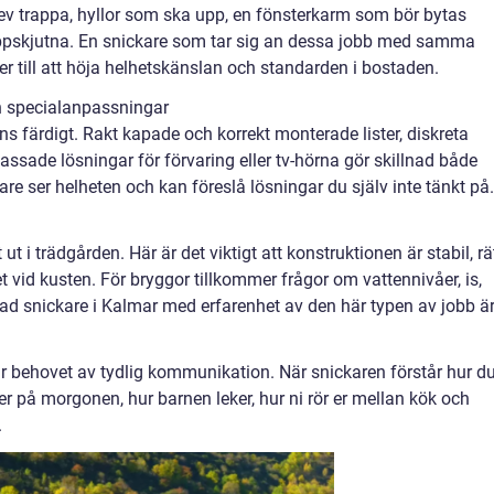
 skev trappa, hyllor som ska upp, en fönsterkarm som bör bytas
uppskjutna. En snickare som tar sig an dessa jobb med samma
r till att höja helhetskänslan och standarden i bostaden.
och specialanpassningar
s färdigt. Rakt kapade och korrekt monterade lister, diskreta
passade lösningar för förvaring eller tv-hörna gör skillnad både
kare ser helheten och kan föreslå lösningar du själv inte tänkt på.
 ut i trädgården. Här är det viktigt att konstruktionen är stabil, rä
vid kusten. För bryggor tillkommer frågor om vattennivåer, is,
krad snickare i Kalmar med erfarenhet av den här typen av jobb ä
 behovet av tydlig kommunikation. När snickaren förstår hur d
r på morgonen, hur barnen leker, hur ni rör er mellan kök och
.