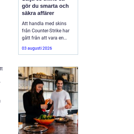
gör du smarta och
säkra affärer
Att handla med skins
från Counter-Strike har
gått från att vara en
hobby till att bli en riktig
03 augusti 2026
andrahandsmarknad.
Knivar, handskar och
sällsynta vapen-skins
tt
kan vara värda tusentals
kronor, men många är
r
osäkra på hur de ska gå
till väga när de
u