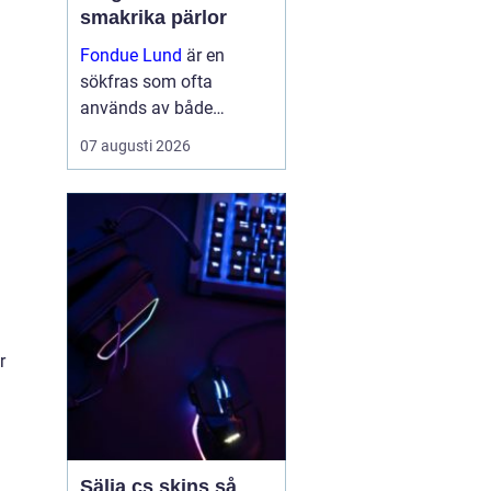
smakrika pärlor
Fondue Lund
är en
sökfras som ofta
används av både
besökare och boende
07 augusti 2026
som vill hitta bra
matupplevelser i den
historiska
universitetsstaden.
belleepoq...
r
Sälja cs skins så