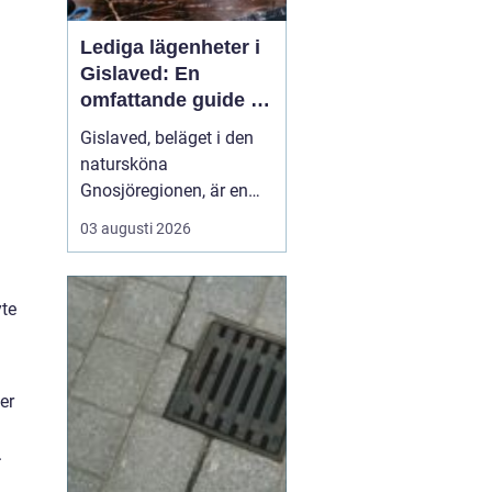
Lediga lägenheter i
Gislaved: En
omfattande guide till
rätt val
Gislaved, beläget i den
natursköna
Gnosjöregionen, är en
charmig kommun i
03 augusti 2026
Jönköpings län känt för
sin industriella historia
och härliga natur. Med
yte
närheten till Nissan, som
flyter genom kommunen
...
er
.