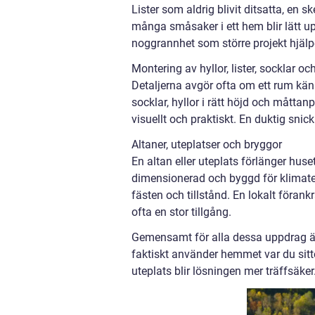
Lister som aldrig blivit ditsatta, en
många småsaker i ett hem blir lätt 
noggrannhet som större projekt hjälpe
Montering av hyllor, lister, socklar 
Detaljerna avgör ofta om ett rum känn
socklar, hyllor i rätt höjd och måttan
visuellt och praktiskt. En duktig snic
Altaner, uteplatser och bryggor
En altan eller uteplats förlänger huset
dimensionerad och byggd för klimatet 
fästen och tillstånd. En lokalt föran
ofta en stor tillgång.
Gemensamt för alla dessa uppdrag är
faktiskt använder hemmet var du sitte
uteplats blir lösningen mer träffsäker