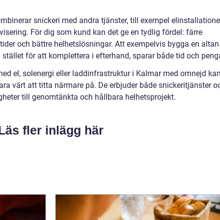
nerar snickeri med andra tjänster, till exempel elinstallationer
ivisering. För dig som kund kan det ge en tydlig fördel: färre
edtider och bättre helhetslösningar. Att exempelvis bygga en altan
stället för att komplettera i efterhand, sparar både tid och peng
ed el, solenergi eller laddinfrastruktur i Kalmar med omnejd ka
ra värt att titta närmare på. De erbjuder både snickeritjänster o
igheter till genomtänkta och hållbara helhetsprojekt.
Läs fler inlägg här