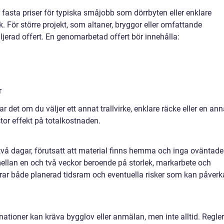
fasta priser för typiska småjobb som dörrbyten eller enklare
ök. För större projekt, som altaner, bryggor eller omfattande
erad offert. En genomarbetad offert bör innehålla:
r
ar det om du väljer ett annat trallvirke, enklare räcke eller en an
tor effekt på totalkostnaden.
 två dagar, förutsatt att material finns hemma och inga oväntade
ellan en och två veckor beroende på storlek, markarbete och
rar både planerad tidsram och eventuella risker som kan påverk
nationer kan kräva bygglov eller anmälan, men inte alltid. Regle