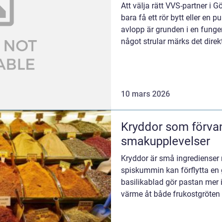
Att välja rätt VVS-partner i 
bara få ett rör bytt eller en 
avlopp är grunden i en funger
något strular märks det direk
dimensione...
10 mars 2026
Kryddor som förvan
smakupplevelser
Kryddor är små ingredienser 
spiskummin kan förflytta en g
basilikablad gör pastan mer 
värme åt både frukostgröten 
skafferiet blir...