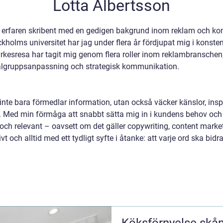
Lotta Albertsson
n erfaren skribent med en gedigen bakgrund inom reklam och kom
olms universitet har jag under flera år fördjupat mig i konst
rkesresa har tagit mig genom flera roller inom reklambranschen,
lgruppsanpassning och strategisk kommunikation.
 inte bara förmedlar information, utan också väcker känslor, inspi
. Med min förmåga att snabbt sätta mig in i kundens behov och a
ch relevant – oavsett om det gäller copywriting, content market
ivt och alltid med ett tydligt syfte i åtanke: att varje ord ska bidr