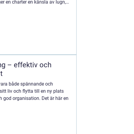
r en charter en känsla av lugn,
ng – effektiv och
tt
 vara både spännande och
tt liv och flytta till en ny plats
h god organisation. Det är här en