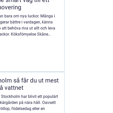
 ett
novering
lan bara om nya luckor. Många i
gerar bättre i vardagen, känns
att behöva riva ut allt och leva
veckor. Köksförnyelse Skåne
u ut mest
å vattnet
i Stockholm har blivit ett populärt
skärgården på nära håll. Oavsett
röllop, födelsedag eller en