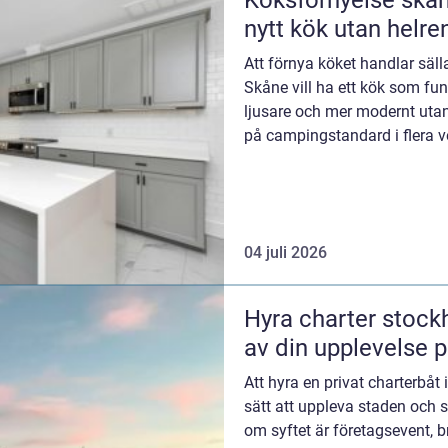
Köksförnyelse skåne smart väg till
nytt kök utan helre
Att förnya köket handlar säl
Skåne vill ha ett kök som fun
ljusare och mer modernt utan 
på campingstandard i flera 
betyder oftas...
04 juli 2026
Hyra charter stockholm så får d
av din upplevelse p
Att hyra en privat charterbåt 
sätt att uppleva staden och 
om syftet är företagsevent, b