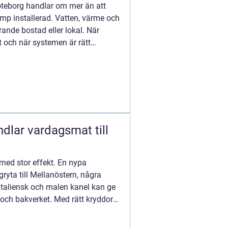
Göteborg handlar om mer än att
pump installerad. Vatten, värme och
ande bostad eller lokal. När
t och när systemen är rätt
dlar vardagsmat till
med stor effekt. En nypa
ryta till Mellanöstern, några
italiensk och malen kanel kan ge
och bakverket. Med rätt kryddor i