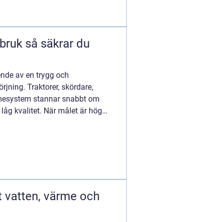
äkrar du
ende av en trygg och
rjning. Traktorer, skördare,
rmesystem stannar snabbt om
ör låg kvalitet. När målet är hög