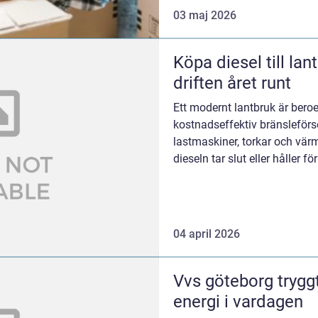
03 maj 2026
Köpa diesel till lantbruk så s
driften året runt
Ett modernt lantbruk är bero
kostnadseffektiv bränsleförsö
lastmaskiner, torkar och vä
dieseln tar slut eller håller f
driftsäkerhet, låga sti...
04 april 2026
Vvs göteborg tryggt vatten, värme och
energi i vardagen