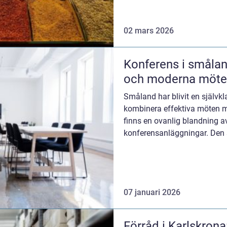
02 mars 2026
Konferens i småland när natur, hist
och moderna möte
Småland har blivit en självkla
kombinera effektiva möten m
finns en ovanlig blandning av
konferensanläggningar. Den 
småland ka...
07 januari 2026
Förråd i Karlskrona