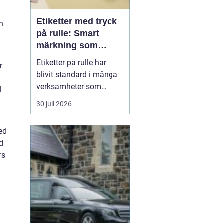
Etiketter med tryck
En
på rulle: Smart
märkning som
stärker både flöde
Etiketter på rulle har
r
och varumärke
blivit standard i många
verksamheter som
l
behöver snabb, tydlig
30 juli 2026
och hållbar märkning.
Oavsett om det gäller
med
livsmedel, ehandel, lager
d
eller butiker handlar allt i
rs
grunden om samma sak:
rätt ...