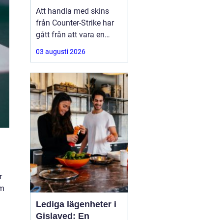
Att handla med skins
från Counter-Strike har
gått från att vara en
hobby till att bli en riktig
03 augusti 2026
andrahandsmarknad.
Knivar, handskar och
sällsynta vapen-skins
kan vara värda tusentals
kronor, men många är
osäkra på hur de ska gå
till väga när de
r
om
Lediga lägenheter i
Gislaved: En