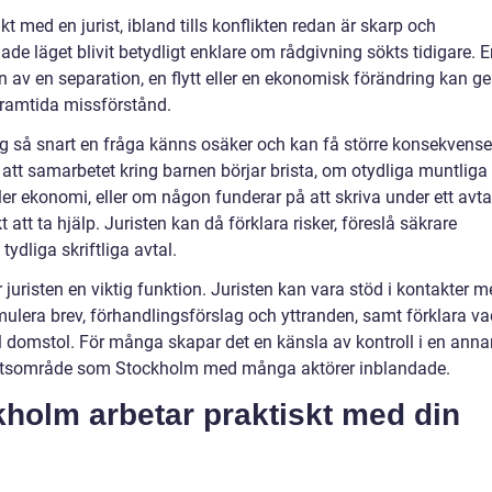
 med en jurist, ibland tills konflikten redan är skarp och
de läget blivit betydligt enklare om rådgivning sökts tidigare. 
 av en separation, en flytt eller en ekonomisk förändring kan ge
framtida missförstånd.
ng så snart en fråga känns osäker och kan få större konsekvense
att samarbetet kring barnen börjar brista, om otydliga muntliga
r ekonomi, eller om någon funderar på att skriva under ett avta
okt att ta hjälp. Juristen kan då förklara risker, föreslå säkrare
tydliga skriftliga avtal.
r juristen en viktig funktion. Juristen kan vara stöd i kontakter 
mulera brev, förhandlingsförslag och yttranden, samt förklara va
l domstol. För många skapar det en känsla av kontroll i en anna
rt rättsområde som Stockholm med många aktörer inblandade.
ckholm arbetar praktiskt med din