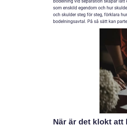
Bodelning vid separation skapar lätt
som enskild egendom och hur skulder 
och skulder steg för steg, förklara hu
bodelningsavtal. På så sätt kan part
När är det klokt att