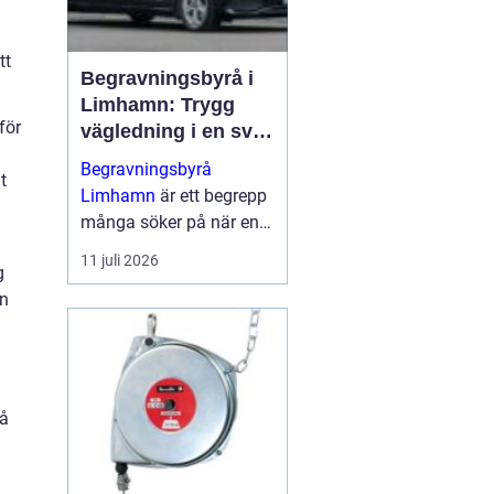
tt
Begravningsbyrå i
Limhamn: Trygg
för
vägledning i en svår
tid
Begravningsbyrå
t
Limhamn
är ett begrepp
många söker på när en
nära anhörig har gått
11 juli 2026
g
bort och behovet av stöd
en
plötsligt b...
på