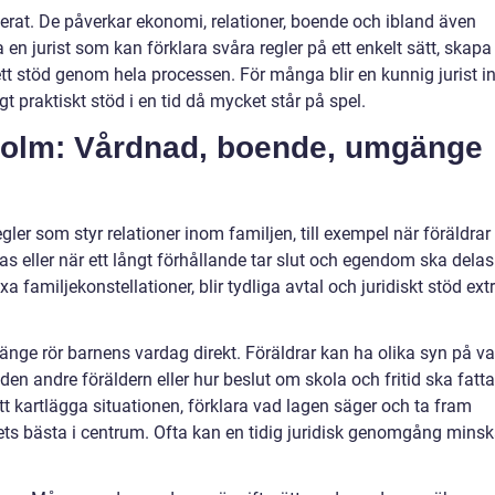
lerat. De påverkar ekonomi, relationer, boende och ibland även
ta en jurist som kan förklara svåra regler på ett enkelt sätt, skapa
 ett stöd genom hela processen. För många blir en kunnig jurist i
gt praktiskt stöd i en tid då mycket står på spel.
kholm: Vårdnad, boende, umgänge
gler som styr relationer inom familjen, till exempel när föräldrar
s eller när ett långt förhållande tar slut och egendom ska delas.
familjekonstellationer, blir tydliga avtal och juridiskt stöd ext
ge rör barnens vardag direkt. Föräldrar kan ha olika syn på va
den andre föräldern eller hur beslut om skola och fritid ska fatta
 att kartlägga situationen, förklara vad lagen säger och ta fram
ets bästa i centrum. Ofta kan en tidig juridisk genomgång mins