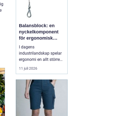
ig
e
Balansblock: en
nyckelkomponent
för ergonomisk
effektivitet
I dagens
industrilandskap spelar
ergonomi en allt större
roll. Det handlar inte
11 juli 2026
bara om att skapa en
behagligare arbetsmiljö
för anställda, utan även
om att optimera
produktiviteten. Ett
verktyg som allt mer
sprider sig inom
industrin, tack vare