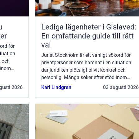
Lediga lägenheter i Gislaved:
rer
En omfattande guide till rätt
val
ord för
tuation
Jurist Stockholm är ett vanligt sökord för
t och
privatpersoner som hamnat i en situation
 inom
där juridiken plötsligt blivit konkret och
personlig. Många söker efter stöd inom
familjerätt, bodelning, vårdnad ...
gusti 2026
Karl Lindgren
03 augusti 2026