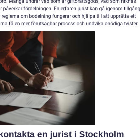
 oro. Många undrar vad som är giftorättsgods, vad som räknas
påverkar fördelningen. En erfaren jurist kan gå igenom tillgån
r reglerna om bodelning fungerar och hjälpa till att upprätta ett
erna få en mer förutsägbar process och undvika onödiga tvister.
 kontakta en jurist i Stockholm