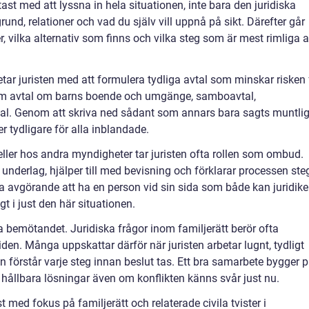
ast med att lyssna in hela situationen, inte bara den juridiska
und, relationer och vad du själv vill uppnå på sikt. Därefter går
r, vilka alternativ som finns och vilka steg som är mest rimliga a
tar juristen med att formulera tydliga avtal som minskar risken 
 om avtal om barns boende och umgänge, samboavtal,
tal. Genom att skriva ned sådant som annars bara sagts muntlig
er tydligare för alla inblandade.
eller hos andra myndigheter tar juristen ofta rollen som ombud.
 underlag, hjälper till med bevisning och förklarar processen ste
ra avgörande att ha en person vid sin sida som både kan juridik
t i just den här situationen.
a bemötandet. Juridiska frågor inom familjerätt berör ofta
tiden. Många uppskattar därför när juristen arbetar lugnt, tydligt
nten förstår varje steg innan beslut tas. Ett bra samarbete bygger 
a hållbara lösningar även om konflikten känns svår just nu.
 med fokus på familjerätt och relaterade civila tvister i