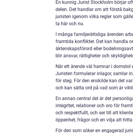
En kunnig Jurist Stockholm börjar oft
delen. Det handlar om att förstå bakgr
juristen igenom vilka regler som gälle
ta här och nu.
I många familjerättsliga ärenden arbe
framtida konflikter. Det kan handla
äktenskapsförord eller bodelningsav
blir ansvar, rättigheter och skyldighet
När ett ärende väl hamnar i domstol 
Juristen formulerar inlagor, samlar in
för steg. För den enskilde kan det va
och kan sätta ord på vad som är viktig
En annan central del är det personlig
integritet, relationer och oro för fram
och respektfullt, och ser till att klie
öppenhet, frågor och en vilja att hitt
För den som söker en engagerad jurist