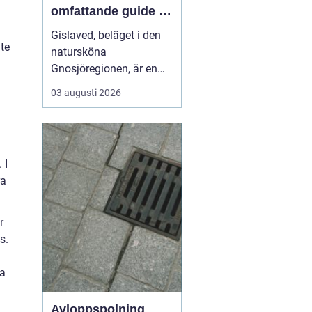
omfattande guide till
rätt val
Gislaved, beläget i den
nte
natursköna
Gnosjöregionen, är en
charmig kommun i
03 augusti 2026
Jönköpings län känt för
sin industriella historia
och härliga natur. Med
närheten till Nissan, som
 I
flyter genom kommunen
ra
...
r
s.
ka
Avloppspolning