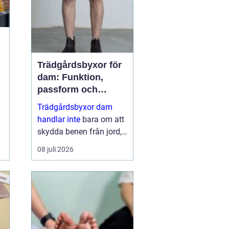
dess...
Trädgårdsbyxor för
dam: Funktion,
passform och
hållbar stil i rabatten
Trädgårdsbyxor dam
handlar inte
bara om att
skydda benen från jord,
taggar och väta. Rätt
08 juli 2026
byxa gör arbetet enklare,
roligare och mer
skonsamt för kroppen. ...