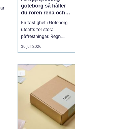
göteborg så håller
gar
du rören rena och
trygga året runt
En fastighet i Göteborg
utsätts för stora
påfrestningar. Regn,
snabba
30 juli 2026
temperaturväxlingar och
äldre ledningsnät gör att
avloppen behöver mer
omsorg än många tror.
När vatten börjar rinna
undan långsamt, avlopp
luktar illa eller
golvbrunnar bubblar är...