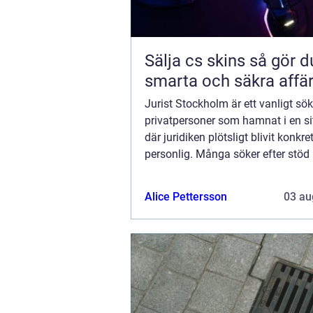
Sälja cs skins så gör du
smarta och säkra affä
Jurist Stockholm är ett vanligt sök
privatpersoner som hamnat i en si
där juridiken plötsligt blivit konkre
personlig. Många söker efter stöd
familjerätt, bodelning, vårdnad ...
Alice Pettersson
03 au