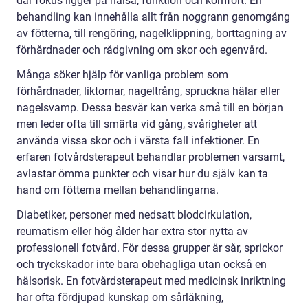
där fokus ligger på hälsa, funktion och komfort. En
behandling kan innehålla allt från noggrann genomgång
av fötterna, till rengöring, nagelklippning, borttagning av
förhårdnader och rådgivning om skor och egenvård.
Många söker hjälp för vanliga problem som
förhårdnader, liktornar, nageltrång, spruckna hälar eller
nagelsvamp. Dessa besvär kan verka små till en början
men leder ofta till smärta vid gång, svårigheter att
använda vissa skor och i värsta fall infektioner. En
erfaren fotvårdsterapeut behandlar problemen varsamt,
avlastar ömma punkter och visar hur du själv kan ta
hand om fötterna mellan behandlingarna.
Diabetiker, personer med nedsatt blodcirkulation,
reumatism eller hög ålder har extra stor nytta av
professionell fotvård. För dessa grupper är sår, sprickor
och tryckskador inte bara obehagliga utan också en
hälsorisk. En fotvårdsterapeut med medicinsk inriktning
har ofta fördjupad kunskap om sårläkning,