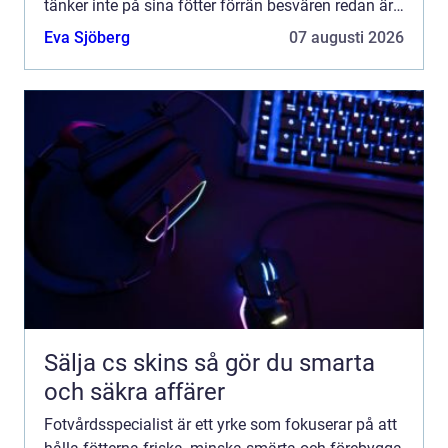
tänker inte på sina fötter förrän besvären redan är
ett faktum, men regelbunden fotvård kan vara
Eva Sjöberg
07 augusti 2026
skilln...
Sälja cs skins så gör du smarta
och säkra affärer
Fotvårdsspecialist är ett yrke som fokuserar på att