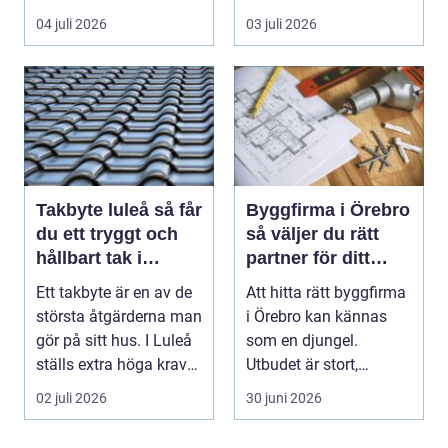
som fungerar bättr...
04 juli 2026
03 juli 2026
Takbyte luleå så får
Byggfirma i Örebro
du ett tryggt och
så väljer du rätt
hållbart tak i
partner för ditt
norrbottniskt
projekt
Ett takbyte är en av de
Att hitta rätt byggfirma
klimat
största åtgärderna man
i Örebro kan kännas
gör på sitt hus. I Luleå
som en djungel.
ställs extra höga krav
Utbudet är stort,
på bå...
projekten ser olika u...
02 juli 2026
30 juni 2026