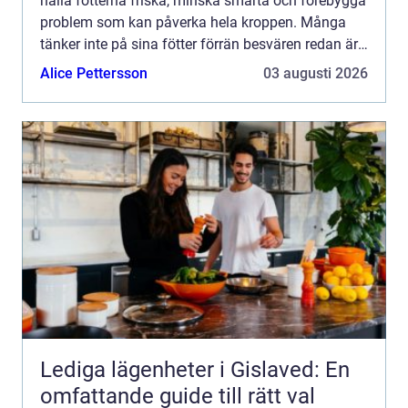
hålla fötterna friska, minska smärta och förebygga
problem som kan påverka hela kroppen. Många
tänker inte på sina fötter förrän besvären redan är
ett faktum, men regelbunden fotvård kan vara
Alice Pettersson
03 augusti 2026
skilln...
Lediga lägenheter i Gislaved: En
omfattande guide till rätt val