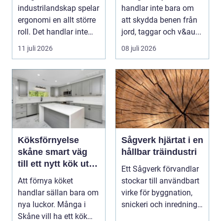
rabatten
industrilandskap spelar
handlar inte bara om
ergonomi en allt större
att skydda benen från
roll. Det handlar inte
jord, taggar och v&au...
bara om att skapa en...
11 juli 2026
08 juli 2026
Köksförnyelse
Sågverk hjärtat i en
skåne smart väg
hållbar träindustri
till ett nytt kök utan
Ett Sågverk förvandlar
helrenovering
Att förnya köket
stockar till användbart
handlar sällan bara om
virke för byggnation,
nya luckor. Många i
snickeri och inredning.
Skåne vill ha ett kök
Här möt...