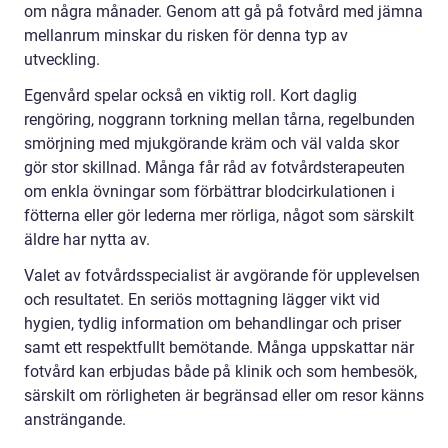
om några månader. Genom att gå på fotvård med jämna
mellanrum minskar du risken för denna typ av
utveckling.
Egenvård spelar också en viktig roll. Kort daglig
rengöring, noggrann torkning mellan tårna, regelbunden
smörjning med mjukgörande kräm och väl valda skor
gör stor skillnad. Många får råd av fotvårdsterapeuten
om enkla övningar som förbättrar blodcirkulationen i
fötterna eller gör lederna mer rörliga, något som särskilt
äldre har nytta av.
Valet av fotvårdsspecialist är avgörande för upplevelsen
och resultatet. En seriös mottagning lägger vikt vid
hygien, tydlig information om behandlingar och priser
samt ett respektfullt bemötande. Många uppskattar när
fotvård kan erbjudas både på klinik och som hembesök,
särskilt om rörligheten är begränsad eller om resor känns
ansträngande.