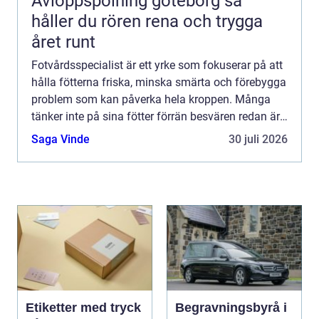
Avloppspolning göteborg så
håller du rören rena och trygga
året runt
Fotvårdsspecialist är ett yrke som fokuserar på att
hålla fötterna friska, minska smärta och förebygga
problem som kan påverka hela kroppen. Många
tänker inte på sina fötter förrän besvären redan är
ett faktum, men regelbunden fotvård kan vara
Saga Vinde
30 juli 2026
skilln...
Etiketter med tryck
Begravningsbyrå i