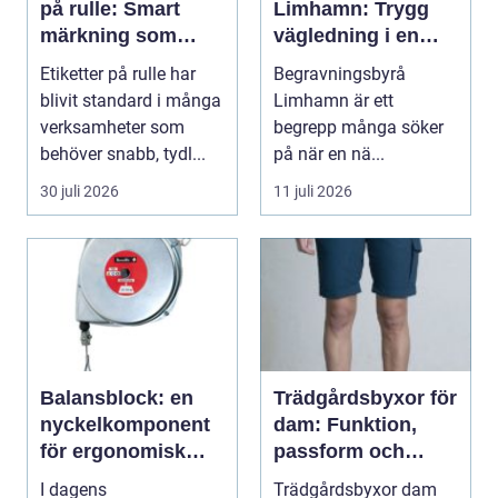
på rulle: Smart
Limhamn: Trygg
märkning som
vägledning i en
stärker både flöde
svår tid
Etiketter på rulle har
Begravningsbyrå
och varumärke
blivit standard i många
Limhamn är ett
verksamheter som
begrepp många söker
behöver snabb, tydl...
på när en nä...
30 juli 2026
11 juli 2026
Balansblock: en
Trädgårdsbyxor för
nyckelkomponent
dam: Funktion,
för ergonomisk
passform och
effektivitet
hållbar stil i
I dagens
Trädgårdsbyxor dam