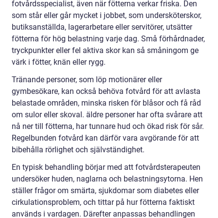
fotvårdsspecialist, även när fötterna verkar friska. Den
som står eller går mycket i jobbet, som undersköterskor,
butiksanställda, lagerarbetare eller servitörer, utsätter
fötterna för hög belastning varje dag. Små förhårdnader,
tryckpunkter eller fel aktiva skor kan så småningom ge
värk i fötter, knän eller rygg.
Tränande personer, som löp motionärer eller
gymbesökare, kan också behöva fotvård för att avlasta
belastade områden, minska risken för blåsor och få råd
om sulor eller skoval. äldre personer har ofta svårare att
nå ner till fötterna, har tunnare hud och ökad risk för sår.
Regelbunden fotvård kan därför vara avgörande för att
bibehålla rörlighet och självständighet.
En typisk behandling börjar med att fotvårdsterapeuten
undersöker huden, naglarna och belastningsytorna. Hen
ställer frågor om smärta, sjukdomar som diabetes eller
cirkulationsproblem, och tittar på hur fötterna faktiskt
används i vardagen. Därefter anpassas behandlingen