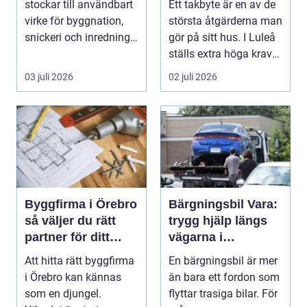
stockar till användbart
Ett takbyte är en av de
klimat
virke för byggnation,
största åtgärderna man
snickeri och inredning.
gör på sitt hus. I Luleå
Här möt...
ställs extra höga krav
på bå...
03 juli 2026
02 juli 2026
Byggfirma i Örebro
Bärgningsbil Vara:
så väljer du rätt
trygg hjälp längs
partner för ditt
vägarna i
projekt
skaraborg
Att hitta rätt byggfirma
En bärgningsbil är mer
i Örebro kan kännas
än bara ett fordon som
som en djungel.
flyttar trasiga bilar. För