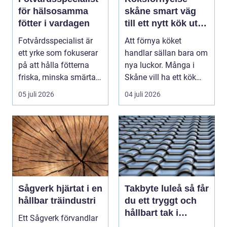
för hälsosamma
skåne smart väg
fötter i vardagen
till ett nytt kök utan
helrenovering
Fotvårdsspecialist är
Att förnya köket
ett yrke som fokuserar
handlar sällan bara om
på att hålla fötterna
nya luckor. Många i
friska, minska smärta
Skåne vill ha ett kök
och förebyg...
som fungerar bättr...
05 juli 2026
04 juli 2026
Sågverk hjärtat i en
Takbyte luleå så får
hållbar träindustri
du ett tryggt och
hållbart tak i
Ett Sågverk förvandlar
norrbottniskt