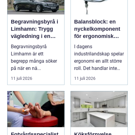
Begravningsbyrå i
Balansblock: en
Limhamn: Trygg
nyckelkomponent
vägledning i en
för ergonomisk
svår tid
effektivitet
Begravningsbyrå
I dagens
Limhamn är ett
industrilandskap spelar
begrepp många söker
ergonomi en allt större
på när en nä...
roll. Det handlar inte
bara om att skapa en...
11 juli 2026
11 juli 2026
Fotvårdsspecialist
Köksförnyelse