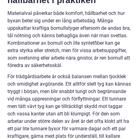
hållbarhet i praktiken
Materialval påverkar både komfort, hållbarhet och hur
byxan beter sig under en lång arbetsdag. Många
uppskattar kraftiga bomullstyger eftersom de andas bra,
tål nötning och känns behagliga även när man svettas.
Kombinationer av bomull och lite syntetfiber kan ge
extra styrka eller stretch, men för vissa arbetsuppgifter,
som svetsning eller arbete nära gnistor, är ren bomull att
föredra av säkerhetsskäl.
För trädgårdsarbete är också balansen mellan tjocklek
och smidighet avgörande. Ett alltför stelt tyg kan kännas
tryggt i början, men blir snabbt tungt och begränsande
vid många uppresningar och förflyttningar. Ett tunnare
men tätt vävt tyg kan ge tillräckligt skydd mot taggar
och vassa kanter utan att bli klumpigt. För den som
arbetar under större delen av året är det ofta klokt att ha
ett par lite tunnare byxor för varmare dagar och ett par
kraftigare, gärna med plats för underställ, till kallare