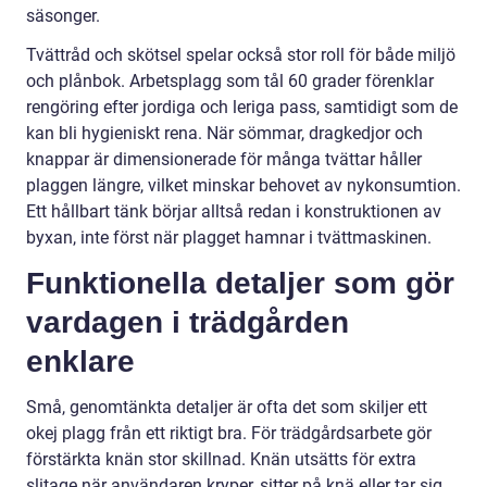
säsonger.
Tvättråd och skötsel spelar också stor roll för både miljö
och plånbok. Arbetsplagg som tål 60 grader förenklar
rengöring efter jordiga och leriga pass, samtidigt som de
kan bli hygieniskt rena. När sömmar, dragkedjor och
knappar är dimensionerade för många tvättar håller
plaggen längre, vilket minskar behovet av nykonsumtion.
Ett hållbart tänk börjar alltså redan i konstruktionen av
byxan, inte först när plagget hamnar i tvättmaskinen.
Funktionella detaljer som gör
vardagen i trädgården
enklare
Små, genomtänkta detaljer är ofta det som skiljer ett
okej plagg från ett riktigt bra. För trädgårdsarbete gör
förstärkta knän stor skillnad. Knän utsätts för extra
slitage när användaren kryper, sitter på knä eller tar sig