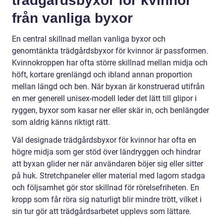
trädgårdsbyxor för kvinnor
från vanliga byxor
En central skillnad mellan vanliga byxor och
genomtänkta trädgårdsbyxor för kvinnor är passformen.
Kvinnokroppen har ofta större skillnad mellan midja och
höft, kortare grenlängd och ibland annan proportion
mellan längd och ben. När byxan är konstruerad utifrån
en mer generell unisex-modell leder det lätt till glipor i
ryggen, byxor som kasar ner eller skär in, och benlängder
som aldrig känns riktigt rätt.
Väl designade trädgårdsbyxor för kvinnor har ofta en
högre midja som ger stöd över ländryggen och hindrar
att byxan glider ner när användaren böjer sig eller sitter
på huk. Stretchpaneler eller material med lagom stadga
och följsamhet gör stor skillnad för rörelsefriheten. En
kropp som får röra sig naturligt blir mindre trött, vilket i
sin tur gör att trädgårdsarbetet upplevs som lättare.