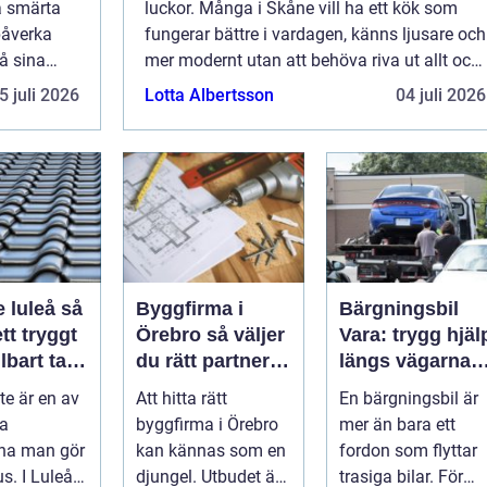
ka smärta
luckor. Många i Skåne vill ha ett kök som
påverka
fungerar bättre i vardagen, känns ljusare och
å sina
mer modernt utan att behöva riva ut allt och
 faktum,
leva på campingstandard i flera veckor.
5 juli 2026
Lotta Albertsson
04 juli 2026
killn...
Köksförnyelse Skåne betyder oftas...
luleå så
Byggfirma i
Bärgningsbil
ett tryggt
Örebro så väljer
Vara: trygg hjäl
lbart tak i
du rätt partner
längs vägarna i
tniskt
för ditt projekt
skaraborg
te är en av
Att hitta rätt
En bärgningsbil är
ta
byggfirma i Örebro
mer än bara ett
rna man gör
kan kännas som en
fordon som flyttar
us. I Luleå
djungel. Utbudet är
trasiga bilar. För