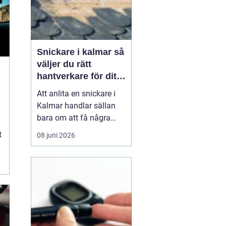
Snickare i kalmar så
väljer du rätt
hantverkare för ditt
projekt
Att anlita en snickare i
Kalmar handlar sällan
bara om att få några
brädor på plats. För
t
08 juni 2026
många familjer och
husägare är det ett sätt
att skapa ett hem som
fungerar bättre i
vardagen en altan som
förlänger sommaren, en
öppnare planlösning