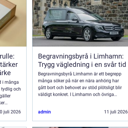
rulle:
Begravningsbyrå i Limhamn:
tärker
Trygg vägledning i en svår tid
ärke
Begravningsbyrå Limhamn är ett begrepp
många söker på när en nära anhörig har
rd i många
gått bort och behovet av stöd plötsligt blir
tydlig och
väldigt konkret. I Limhamn och övriga
gäller
Malmö finns fle...
ker
k: rätt ...
0 juli 2026
admin
11 juli 2026