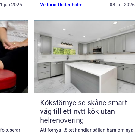
lt mer
genomtänkta fickor, slitstarka material och
1 juli 2026
Viktoria Uddenholm
08 juli 2026
e dess...
en pa...
Köksförnyelse skåne smart
väg till ett nytt kök utan
helrenovering
 fokuserar
Att förnya köket handlar sällan bara om nya