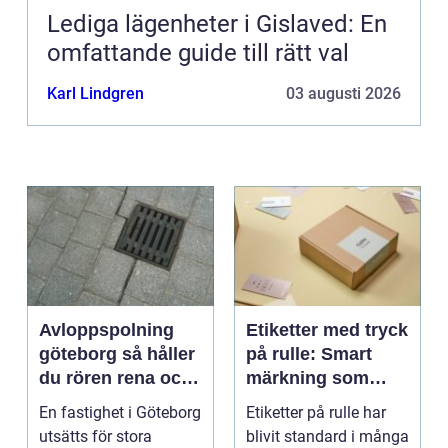
Lediga lägenheter i Gislaved: En
omfattande guide till rätt val
Karl Lindgren
03 augusti 2026
Avloppspolning
Etiketter med tryck
göteborg så håller
på rulle: Smart
du rören rena och
märkning som
trygga året runt
stärker både flöde
En fastighet i Göteborg
Etiketter på rulle har
och varumärke
utsätts för stora
blivit standard i många