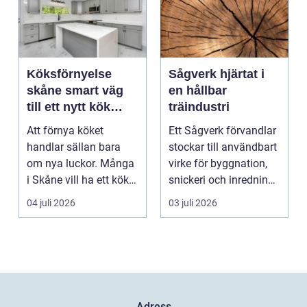
Köksförnyelse
Sågverk hjärtat i
skåne smart väg
en hållbar
till ett nytt kök
träindustri
utan helrenovering
Att förnya köket
Ett Sågverk förvandlar
handlar sällan bara
stockar till användbart
om nya luckor. Många
virke för byggnation,
i Skåne vill ha ett kök
snickeri och inredning.
som fungerar bättr...
Här möt...
04 juli 2026
03 juli 2026
Adress