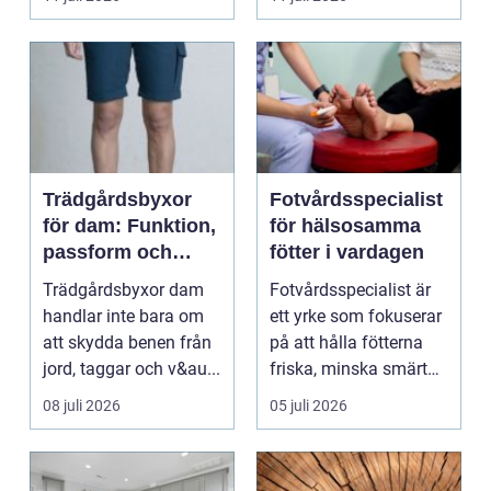
en...
Trädgårdsbyxor
Fotvårdsspecialist
för dam: Funktion,
för hälsosamma
passform och
fötter i vardagen
hållbar stil i
Trädgårdsbyxor dam
Fotvårdsspecialist är
rabatten
handlar inte bara om
ett yrke som fokuserar
att skydda benen från
på att hålla fötterna
jord, taggar och v&au...
friska, minska smärta
och förebyg...
08 juli 2026
05 juli 2026