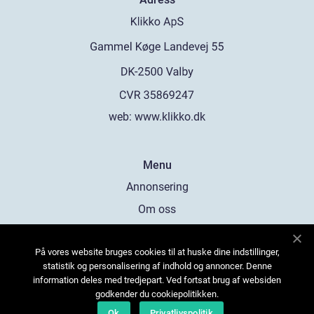
web:
www.klikko.dk
Menu
Annonsering
Om oss
Cookies
På vores website bruges cookies til at huske dine indstillinger,
Kontakta oss
statistik og personalisering af indhold og annoncer. Denne
Sitemap
information deles med tredjepart. Ved fortsat brug af websiden
godkender du cookiepolitikken.
Ok
Privatlivspolitik