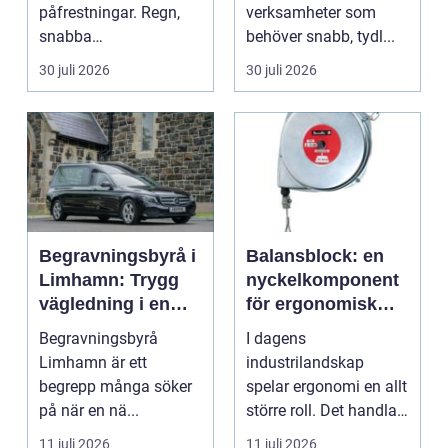
påfrestningar. Regn,
verksamheter som
snabba
behöver snabb, tydl...
temperaturväxlingar
30 juli 2026
30 juli 2026
och äldre ...
Begravningsbyrå i
Balansblock: en
Limhamn: Trygg
nyckelkomponent
vägledning i en
för ergonomisk
svår tid
effektivitet
Begravningsbyrå
I dagens
Limhamn är ett
industrilandskap
begrepp många söker
spelar ergonomi en allt
på när en nä...
större roll. Det handlar
inte bara om att skapa
11 juli 2026
11 juli 2026