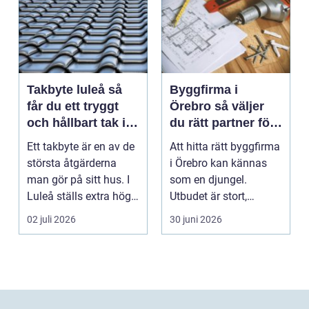
Takbyte luleå så
Byggfirma i
får du ett tryggt
Örebro så väljer
och hållbart tak i
du rätt partner för
norrbottniskt
ditt projekt
Ett takbyte är en av de
Att hitta rätt byggfirma
klimat
största åtgärderna
i Örebro kan kännas
man gör på sitt hus. I
som en djungel.
Luleå ställs extra höga
Utbudet är stort,
krav på bå...
projekten ser olika u...
02 juli 2026
30 juni 2026