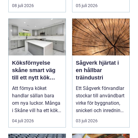
och förebyg...
08 juli 2026
05 juli 2026
Köksförnyelse
Sågverk hjärtat i
skåne smart väg
en hållbar
till ett nytt kök
träindustri
utan helrenovering
Att förnya köket
Ett Sågverk förvandlar
handlar sällan bara
stockar till användbart
om nya luckor. Många
virke för byggnation,
i Skåne vill ha ett kök
snickeri och inredning.
som fungerar bättr...
Här möt...
04 juli 2026
03 juli 2026