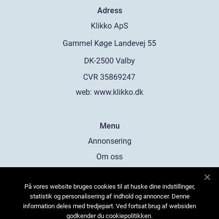
Adress
web:
www.klikko.dk
Menu
Annonsering
Om oss
Cookies
På vores website bruges cookies til at huske dine indstillinger,
Kontakta oss
statistik og personalisering af indhold og annoncer. Denne
Sitemap
information deles med tredjepart. Ved fortsat brug af websiden
godkender du cookiepolitikken.