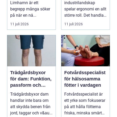
Limhamn är ett
industrilandskap
begrepp många söker
spelar ergonomi en allt
på när en nä...
större roll. Det handlar
inte bara om att skapa
11 juli 2026
11 juli 2026
en...
Trädgårdsbyxor
Fotvårdsspecialist
för dam: Funktion,
för hälsosamma
passform och
fötter i vardagen
hållbar stil i
Trädgårdsbyxor dam
Fotvårdsspecialist är
rabatten
handlar inte bara om
ett yrke som fokuserar
att skydda benen från
på att hålla fötterna
jord, taggar och v&au...
friska, minska smärta