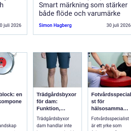
ch
Smart märkning som stärker
både flöde och varumärke
0 juli 2026
Simon Hagberg
30 juli 2026
block: en
Trädgårdsbyxor
Fotvårdsspecial
lkompone
för dam:
st för
Funktion,
hälsosamma
misk
passform och
fötter i vardage
Trädgårdsbyxor
Fotvårdsspecialist
itet
hållbar stil i
landskap
dam handlar inte
är ett yrke som
rabatten