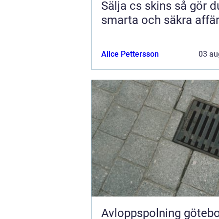
Sälja cs skins så gör du
smarta och säkra affä
Alice Pettersson
03 au
Avloppspolning göteborg