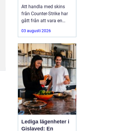
Att handla med skins
från Counter-Strike har
gått från att vara en
hobby till att bli en riktig
03 augusti 2026
andrahandsmarknad.
Knivar, handskar och
sällsynta vapen-skins
kan vara värda tusentals
kronor, men många är
osäkra på hur de ska gå
till väga när de
Lediga lägenheter i
Gislaved: En