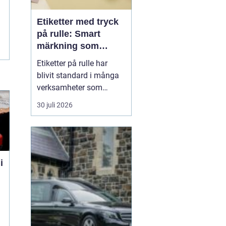
Etiketter med tryck
på rulle: Smart
märkning som
stärker både flöde
Etiketter på rulle har
och varumärke
blivit standard i många
verksamheter som
behöver snabb, tydlig
30 juli 2026
och hållbar märkning.
Oavsett om det gäller
livsmedel, ehandel, lager
eller butiker handlar allt i
grunden om samma sak:
i
rätt ...
n