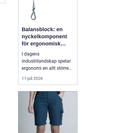
Balansblock: en
nyckelkomponent
för ergonomisk
effektivitet
I dagens
industrilandskap spelar
ergonomi en allt större
roll. Det handlar inte
11 juli 2026
bara om att skapa en
behagligare arbetsmiljö
för anställda, utan även
om att optimera
produktiviteten. Ett
verktyg som allt mer
sprider sig inom
industrin, tack vare