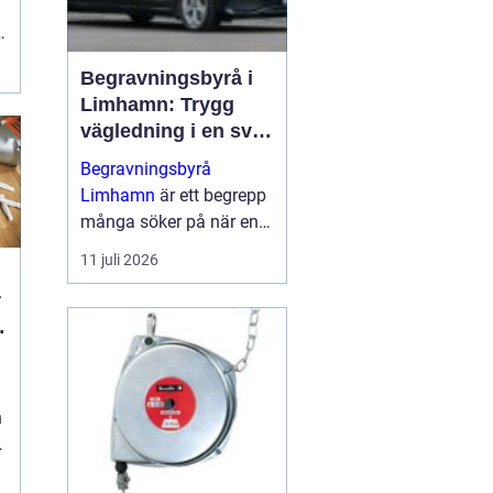
,
Begravningsbyrå i
Limhamn: Trygg
vägledning i en svår
tid
Begravningsbyrå
Limhamn
är ett begrepp
många söker på när en
nära anhörig har gått
11 juli 2026
bort och behovet av stöd
plötsligt b...
n