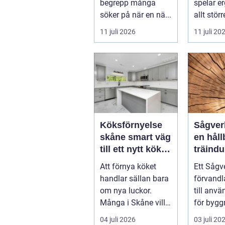
begrepp många
spelar e
söker på när en nä...
allt störr
handlar 
11 juli 2026
11 juli 20
om att s
Köksförnyelse
Sågverk hjärta
skåne smart väg
en håll
till ett nytt kök
träindu
utan
Att förnya köket
Ett Sågv
helrenovering
handlar sällan bara
förvandl
om nya luckor.
till anvä
Många i Skåne vill
för bygg
ha ett kök som
snickeri
04 juli 2026
03 juli 20