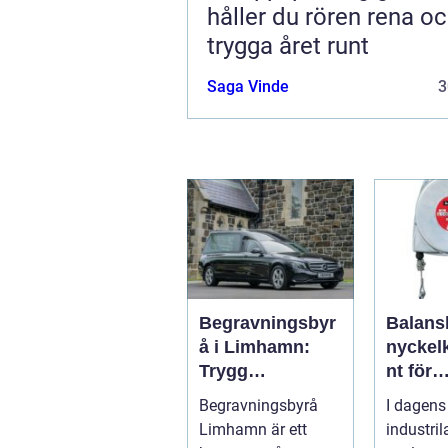
håller du rören rena o
trygga året runt
Saga Vinde
3
Begravningsbyr
Balans
å i Limhamn:
nycke
Trygg
nt för
vägledning i en
ergono
Begravningsbyrå
I dagens
svår tid
effektiv
Limhamn är ett
industri