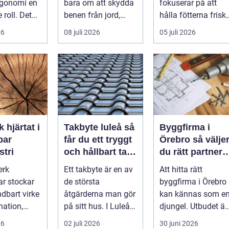
rgonomi en
bara om att skydda
fokuserar på att
e roll. Det
benen från jord,
hålla fötterna friska
inte bara
taggar och v&au...
minska smärta och
26
08 juli 2026
05 juli 2026
kapa en...
förebyg...
t i
Takbyte luleå så
Byggfirma i
bar
får du ett tryggt
Örebro så väljer
stri
och hållbart tak i
du rätt partner
norrbottniskt
för ditt projekt
erk
Ett takbyte är en av
Att hitta rätt
klimat
ar stockar
de största
byggfirma i Örebro
ndbart virke
åtgärderna man gör
kan kännas som e
nation,
på sitt hus. I Luleå
djungel. Utbudet är
 och
ställs extra höga
stort, projekten ser
26
02 juli 2026
30 juni 2026