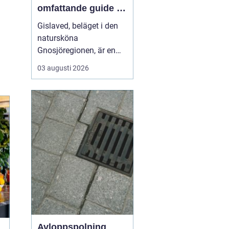
omfattande guide till
rätt val
Gislaved, beläget i den
natursköna
Gnosjöregionen, är en
charmig kommun i
03 augusti 2026
Jönköpings län känt för
sin industriella historia
och härliga natur. Med
närheten till Nissan, som
flyter genom kommunen
...
Avloppspolning