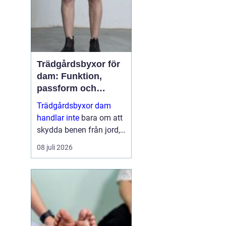
dess...
Trädgårdsbyxor för
dam: Funktion,
passform och
hållbar stil i rabatten
Trädgårdsbyxor dam
handlar inte
bara om att
skydda benen från jord,
taggar och väta. Rätt
08 juli 2026
byxa gör arbetet enklare,
roligare och mer
skonsamt för kroppen. ...