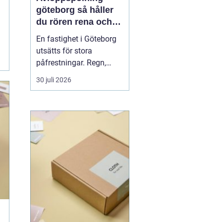
göteborg så håller
du rören rena och
trygga året runt
En fastighet i Göteborg
utsätts för stora
påfrestningar. Regn,
snabba
30 juli 2026
temperaturväxlingar och
äldre ledningsnät gör att
avloppen behöver mer
omsorg än många tror.
När vatten börjar rinna
undan långsamt, avlopp
luktar illa eller
golvbrunnar bubblar är...