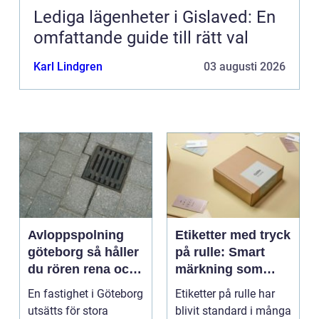
Lediga lägenheter i Gislaved: En
omfattande guide till rätt val
Karl Lindgren
03 augusti 2026
Avloppspolning
Etiketter med tryck
göteborg så håller
på rulle: Smart
du rören rena och
märkning som
trygga året runt
stärker både flöde
En fastighet i Göteborg
Etiketter på rulle har
och varumärke
utsätts för stora
blivit standard i många