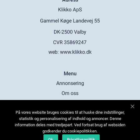
web:
www.klikko.dk
Menu
Annonsering
Om oss
Cookies
På vores website bruges cookies til at huske dine indstillinger,
Kontakta oss
statistik og personalisering af indhold og annoncer. Denne
Sitemap
information deles med tredjepart. Ved fortsat brug af websiden
godkender du cookiepolitikken.
Ok
Privatlivspolitik