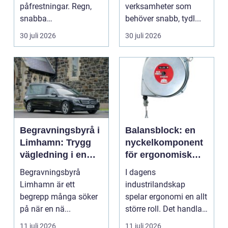
påfrestningar. Regn,
verksamheter som
snabba
behöver snabb, tydl...
temperaturväxlingar
30 juli 2026
30 juli 2026
och äldre ...
Begravningsbyrå i
Balansblock: en
Limhamn: Trygg
nyckelkomponent
vägledning i en
för ergonomisk
svår tid
effektivitet
Begravningsbyrå
I dagens
Limhamn är ett
industrilandskap
begrepp många söker
spelar ergonomi en allt
på när en nä...
större roll. Det handlar
inte bara om att skapa
11 juli 2026
11 juli 2026