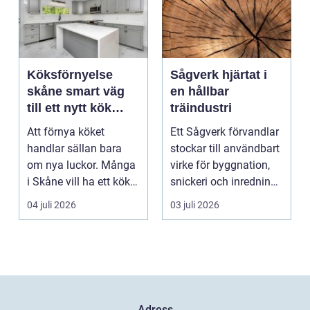
Köksförnyelse
Sågverk hjärtat i
skåne smart väg
en hållbar
till ett nytt kök
träindustri
utan helrenovering
Att förnya köket
Ett Sågverk förvandlar
handlar sällan bara
stockar till användbart
om nya luckor. Många
virke för byggnation,
i Skåne vill ha ett kök
snickeri och inredning.
som fungerar bättr...
Här möt...
04 juli 2026
03 juli 2026
Adress