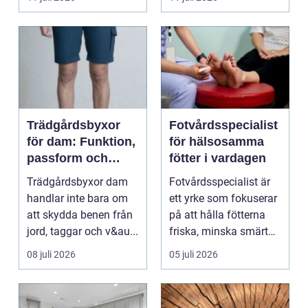
en...
Trädgårdsbyxor
Fotvårdsspecialist
för dam: Funktion,
för hälsosamma
passform och
fötter i vardagen
hållbar stil i
Trädgårdsbyxor dam
Fotvårdsspecialist är
rabatten
handlar inte bara om
ett yrke som fokuserar
att skydda benen från
på att hålla fötterna
jord, taggar och v&au...
friska, minska smärta
och förebyg...
08 juli 2026
05 juli 2026