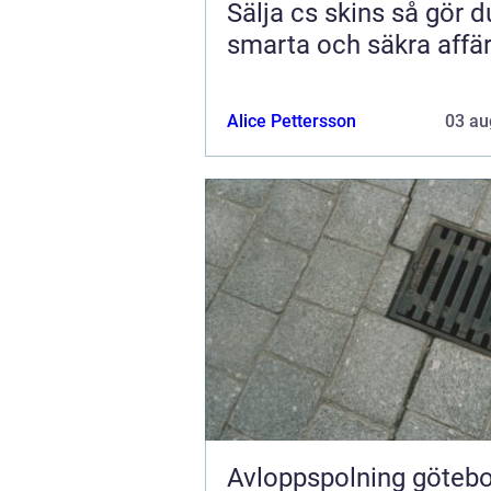
Sälja cs skins så gör du
smarta och säkra affä
Alice Pettersson
03 au
Avloppspolning göteborg