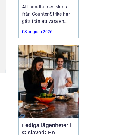
Att handla med skins
från Counter-Strike har
gått från att vara en
hobby till att bli en riktig
03 augusti 2026
andrahandsmarknad.
Knivar, handskar och
sällsynta vapen-skins
kan vara värda tusentals
kronor, men många är
osäkra på hur de ska gå
till väga när de
Lediga lägenheter i
Gislaved: En