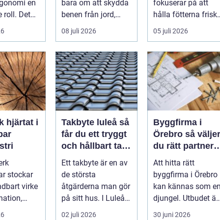
rgonomi en
bara om att skydda
fokuserar på att
e roll. Det
benen från jord,
hålla fötterna friska
inte bara
taggar och v&au...
minska smärta och
26
08 juli 2026
05 juli 2026
kapa en...
förebyg...
t i
Takbyte luleå så
Byggfirma i
bar
får du ett tryggt
Örebro så väljer
stri
och hållbart tak i
du rätt partner
norrbottniskt
för ditt projekt
erk
Ett takbyte är en av
Att hitta rätt
klimat
ar stockar
de största
byggfirma i Örebro
ndbart virke
åtgärderna man gör
kan kännas som e
nation,
på sitt hus. I Luleå
djungel. Utbudet är
 och
ställs extra höga
stort, projekten ser
26
02 juli 2026
30 juni 2026