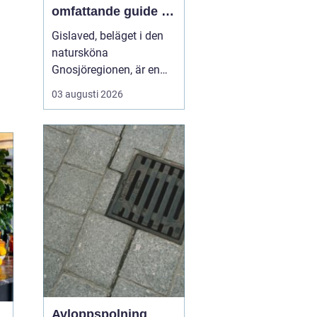
omfattande guide till
rätt val
Gislaved, beläget i den
natursköna
Gnosjöregionen, är en
charmig kommun i
03 augusti 2026
Jönköpings län känt för
sin industriella historia
och härliga natur. Med
närheten till Nissan, som
flyter genom kommunen
...
Avloppspolning