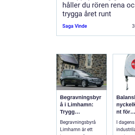
håller du rören rena o
trygga året runt
Saga Vinde
3
Begravningsbyr
Balans
å i Limhamn:
nycke
Trygg
nt för
vägledning i en
ergono
Begravningsbyrå
I dagens
svår tid
effektiv
Limhamn är ett
industri