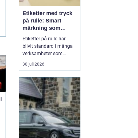
Etiketter med tryck
på rulle: Smart
märkning som
stärker både flöde
Etiketter på rulle har
och varumärke
blivit standard i många
verksamheter som
behöver snabb, tydlig
30 juli 2026
och hållbar märkning.
Oavsett om det gäller
livsmedel, ehandel, lager
eller butiker handlar allt i
grunden om samma sak:
i
rätt ...
n