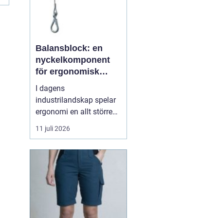
Balansblock: en
nyckelkomponent
för ergonomisk
effektivitet
I dagens
industrilandskap spelar
ergonomi en allt större
roll. Det handlar inte
11 juli 2026
bara om att skapa en
behagligare arbetsmiljö
för anställda, utan även
om att optimera
produktiviteten. Ett
verktyg som allt mer
sprider sig inom
industrin, tack vare