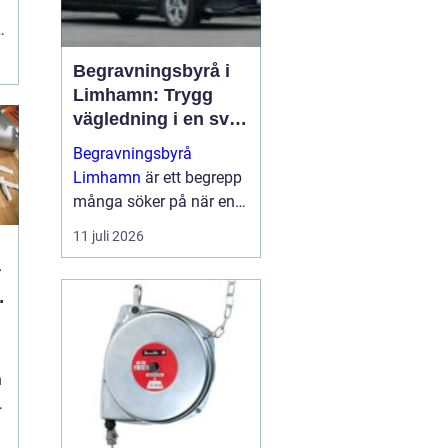
,
Begravningsbyrå i
Limhamn: Trygg
vägledning i en svår
tid
Begravningsbyrå
Limhamn
är ett begrepp
många söker på när en
nära anhörig har gått
11 juli 2026
bort och behovet av stöd
plötsligt b...
n