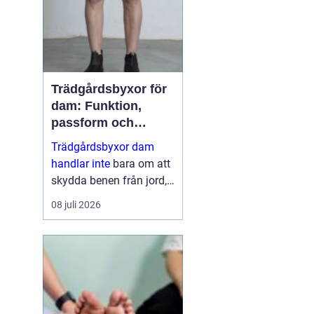
dess...
Trädgårdsbyxor för
dam: Funktion,
passform och
hållbar stil i rabatten
Trädgårdsbyxor dam
handlar inte
bara om att
skydda benen från jord,
taggar och väta. Rätt
08 juli 2026
byxa gör arbetet enklare,
roligare och mer
skonsamt för kroppen. ...