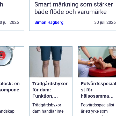
ch
Smart märkning som stärker
både flöde och varumärke
0 juli 2026
Simon Hagberg
30 juli 2026
block: en
Trädgårdsbyxor
Fotvårdsspecial
lkompone
för dam:
st för
Funktion,
hälsosamma
misk
passform och
fötter i vardage
Trädgårdsbyxor
Fotvårdsspecialist
itet
hållbar stil i
landskap
dam handlar inte
är ett yrke som
rabatten