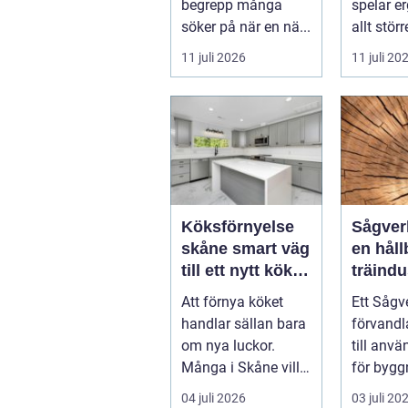
begrepp många
spelar e
söker på när en nä...
allt störr
handlar 
11 juli 2026
11 juli 20
om att s
Köksförnyelse
Sågverk hjärta
skåne smart väg
en håll
till ett nytt kök
träindu
utan
Att förnya köket
Ett Sågv
helrenovering
handlar sällan bara
förvandl
om nya luckor.
till anvä
Många i Skåne vill
för bygg
ha ett kök som
snickeri
04 juli 2026
03 juli 20