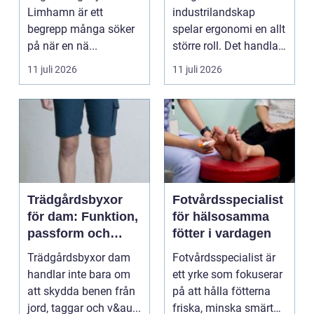
Limhamn är ett
industrilandskap
begrepp många söker
spelar ergonomi en allt
på när en nä...
större roll. Det handlar
inte bara om att skapa
11 juli 2026
11 juli 2026
en...
Trädgårdsbyxor
Fotvårdsspecialist
för dam: Funktion,
för hälsosamma
passform och
fötter i vardagen
hållbar stil i
Trädgårdsbyxor dam
Fotvårdsspecialist är
rabatten
handlar inte bara om
ett yrke som fokuserar
att skydda benen från
på att hålla fötterna
jord, taggar och v&au...
friska, minska smärta