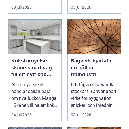
och förebyg...
08 juli 2026
05 juli 2026
Köksförnyelse
Sågverk hjärtat i
skåne smart väg
en hållbar
till ett nytt kök
träindustri
utan helrenovering
Att förnya köket
Ett Sågverk förvandlar
handlar sällan bara
stockar till användbart
om nya luckor. Många
virke för byggnation,
i Skåne vill ha ett kök
snickeri och inredning.
som fungerar bättr...
Här möt...
04 juli 2026
03 juli 2026