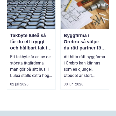
Takbyte luleå så
Byggfirma i
får du ett tryggt
Örebro så väljer
och hållbart tak i
du rätt partner för
norrbottniskt
ditt projekt
Ett takbyte är en av de
Att hitta rätt byggfirma
klimat
största åtgärderna
i Örebro kan kännas
man gör på sitt hus. I
som en djungel.
Luleå ställs extra höga
Utbudet är stort,
krav på bå...
projekten ser olika u...
02 juli 2026
30 juni 2026