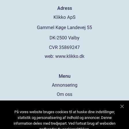
Adress
web:
www.klikko.dk
Menu
Annonsering
Om oss
Cookies
På vores website bruges cookies til at huske dine indstillinger,
Kontakta oss
statistik og personalisering af indhold og annoncer. Denne
Sitemap
information deles med tredjepart. Ved fortsat brug af websiden