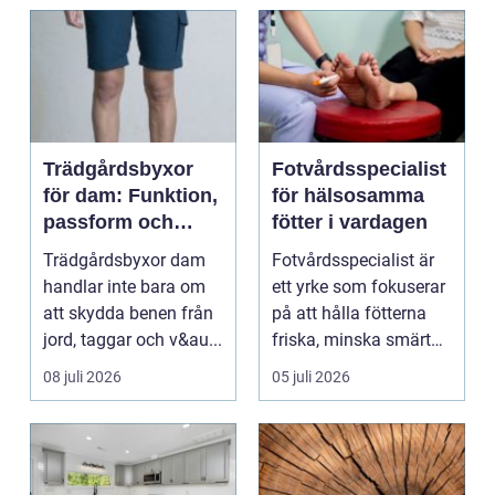
Trädgårdsbyxor
Fotvårdsspecialist
för dam: Funktion,
för hälsosamma
passform och
fötter i vardagen
hållbar stil i
Trädgårdsbyxor dam
Fotvårdsspecialist är
rabatten
handlar inte bara om
ett yrke som fokuserar
att skydda benen från
på att hålla fötterna
jord, taggar och v&au...
friska, minska smärta
och förebyg...
08 juli 2026
05 juli 2026