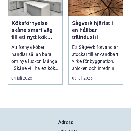
Köksförnyelse
Sågverk hjärtat i
skåne smart väg
en hållbar
till ett nytt kök
träindustri
utan helrenovering
Att förnya köket
Ett Sågverk förvandlar
handlar sällan bara
stockar till användbart
om nya luckor. Många
virke för byggnation,
i Skåne vill ha ett kök
snickeri och inredning.
som fungerar bättr...
Här möt...
04 juli 2026
03 juli 2026
Adress