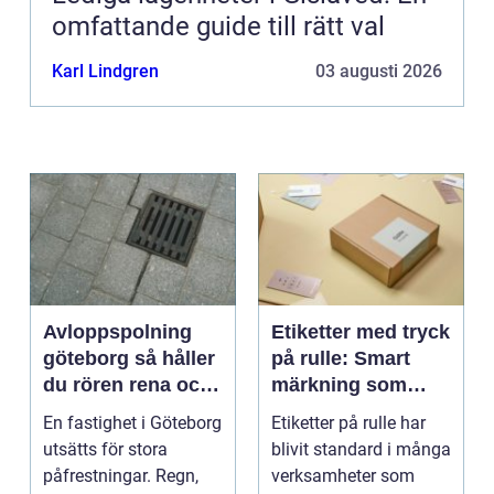
omfattande guide till rätt val
Karl Lindgren
03 augusti 2026
Avloppspolning
Etiketter med tryck
göteborg så håller
på rulle: Smart
du rören rena och
märkning som
trygga året runt
stärker både flöde
En fastighet i Göteborg
Etiketter på rulle har
och varumärke
utsätts för stora
blivit standard i många
påfrestningar. Regn,
verksamheter som