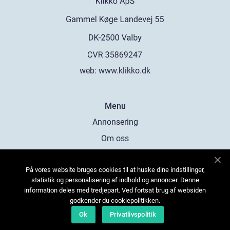
web:
www.klikko.dk
Menu
Annonsering
Om oss
Cookies
På vores website bruges cookies til at huske dine indstillinger,
Kontakta oss
statistik og personalisering af indhold og annoncer. Denne
Sitemap
information deles med tredjepart. Ved fortsat brug af websiden
godkender du cookiepolitikken.
Ok
Privatlivspolitik