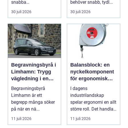
snabba
behöver snabb, tydl...
temperaturväxlingar
30 juli 2026
30 juli 2026
och äldre ...
Begravningsbyrå i
Balansblock: en
Limhamn: Trygg
nyckelkomponent
vägledning i en
för ergonomisk
svår tid
effektivitet
Begravningsbyrå
I dagens
Limhamn är ett
industrilandskap
begrepp många söker
spelar ergonomi en allt
på när en nä...
större roll. Det handlar
inte bara om att skapa
11 juli 2026
11 juli 2026
en...