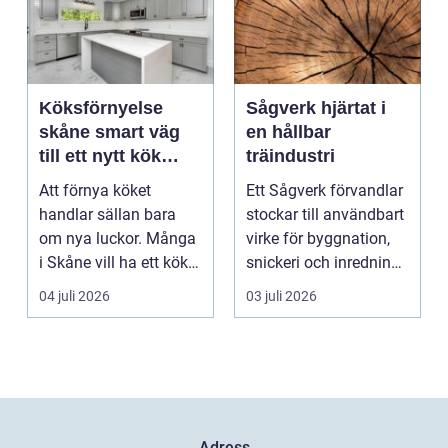
Köksförnyelse
Sågverk hjärtat i
skåne smart väg
en hållbar
till ett nytt kök
träindustri
utan helrenovering
Att förnya köket
Ett Sågverk förvandlar
handlar sällan bara
stockar till användbart
om nya luckor. Många
virke för byggnation,
i Skåne vill ha ett kök
snickeri och inredning.
som fungerar bättr...
Här möt...
04 juli 2026
03 juli 2026
Adress