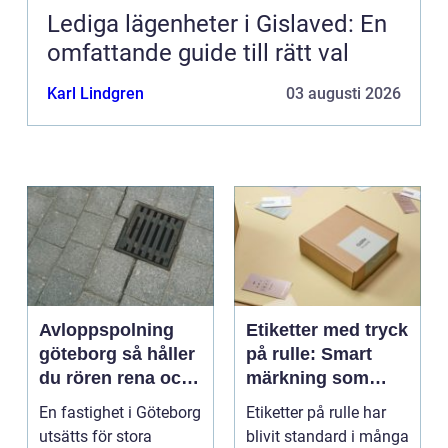
Lediga lägenheter i Gislaved: En
omfattande guide till rätt val
Karl Lindgren
03 augusti 2026
Avloppspolning
Etiketter med tryck
göteborg så håller
på rulle: Smart
du rören rena och
märkning som
trygga året runt
stärker både flöde
En fastighet i Göteborg
Etiketter på rulle har
och varumärke
utsätts för stora
blivit standard i många