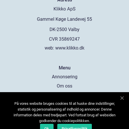
web:
www.klikko.dk
Menu
Annonsering
Om oss
Cookies
På vores website bruges cookies til at huske dine indstillinger,
Kontakta oss
statistik og personalisering af indhold og annoncer. Denne
Sitemap
information deles med tredjepart. Ved fortsat brug af websiden
godkender du cookiepolitikken.
Ok
Privatlivspolitik