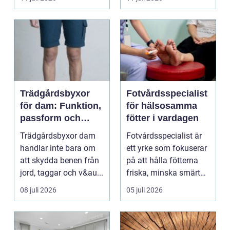
en...
Trädgårdsbyxor
Fotvårdsspecialist
för dam: Funktion,
för hälsosamma
passform och
fötter i vardagen
hållbar stil i
Trädgårdsbyxor dam
Fotvårdsspecialist är
rabatten
handlar inte bara om
ett yrke som fokuserar
att skydda benen från
på att hålla fötterna
jord, taggar och v&au...
friska, minska smärta
och förebyg...
08 juli 2026
05 juli 2026