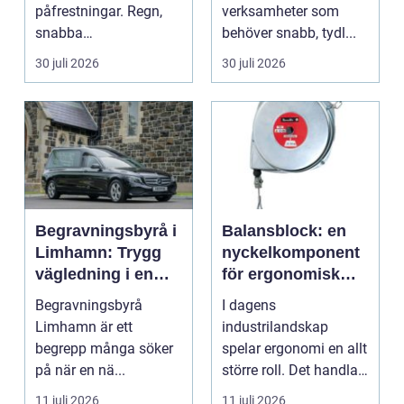
påfrestningar. Regn,
verksamheter som
snabba
behöver snabb, tydl...
temperaturväxlingar
30 juli 2026
30 juli 2026
och äldre ...
Begravningsbyrå i
Balansblock: en
Limhamn: Trygg
nyckelkomponent
vägledning i en
för ergonomisk
svår tid
effektivitet
Begravningsbyrå
I dagens
Limhamn är ett
industrilandskap
begrepp många söker
spelar ergonomi en allt
på när en nä...
större roll. Det handlar
inte bara om att skapa
11 juli 2026
11 juli 2026