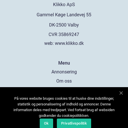
web:
www.klikko.dk
Menu
Annonsering
Om oss
Cookies
På vores website bruges cookies til at huske dine indstillinger,
Kontakta oss
statistik og personalisering af indhold og annoncer. Denne
Sitemap
information deles med tredjepart. Ved fortsat brug af websiden
godkender du cookiepolitikken.
Ok
Privatlivspolitik