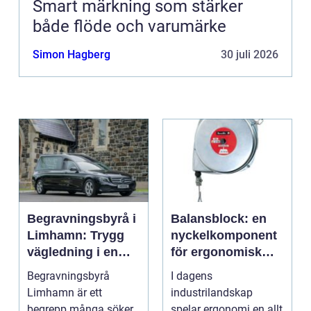
Smart märkning som stärker
både flöde och varumärke
Simon Hagberg
30 juli 2026
Begravningsbyrå i
Balansblock: en
Limhamn: Trygg
nyckelkomponent
vägledning i en
för ergonomisk
svår tid
effektivitet
Begravningsbyrå
I dagens
Limhamn är ett
industrilandskap
begrepp många söker
spelar ergonomi en allt