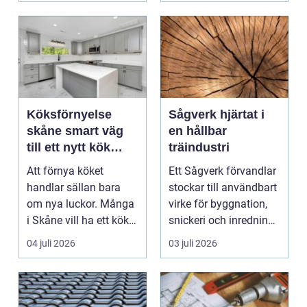
Köksförnyelse
Sågverk hjärtat i
skåne smart väg
en hållbar
till ett nytt kök
träindustri
utan helrenovering
Att förnya köket
Ett Sågverk förvandlar
handlar sällan bara
stockar till användbart
om nya luckor. Många
virke för byggnation,
i Skåne vill ha ett kök
snickeri och inredning.
som fungerar bättr...
Här möt...
04 juli 2026
03 juli 2026