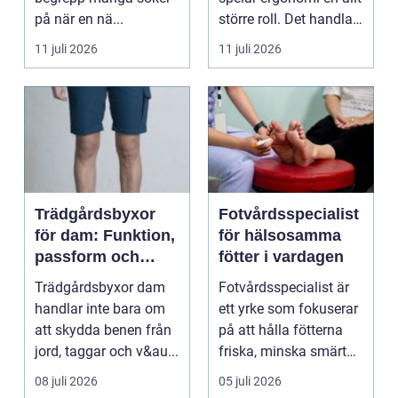
på när en nä...
större roll. Det handlar
inte bara om att skapa
11 juli 2026
11 juli 2026
en...
Trädgårdsbyxor
Fotvårdsspecialist
för dam: Funktion,
för hälsosamma
passform och
fötter i vardagen
hållbar stil i
Trädgårdsbyxor dam
Fotvårdsspecialist är
rabatten
handlar inte bara om
ett yrke som fokuserar
att skydda benen från
på att hålla fötterna
jord, taggar och v&au...
friska, minska smärta
och förebyg...
08 juli 2026
05 juli 2026