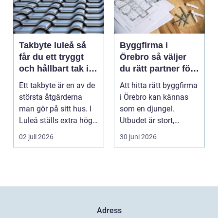
Takbyte luleå så
Byggfirma i
får du ett tryggt
Örebro så väljer
och hållbart tak i
du rätt partner för
norrbottniskt
ditt projekt
Ett takbyte är en av de
Att hitta rätt byggfirma
klimat
största åtgärderna
i Örebro kan kännas
man gör på sitt hus. I
som en djungel.
Luleå ställs extra höga
Utbudet är stort,
krav på bå...
projekten ser olika u...
02 juli 2026
30 juni 2026
Adress