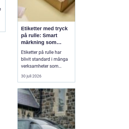
e
Etiketter med tryck
..
på rulle: Smart
märkning som
stärker både flöde
Etiketter på rulle har
och varumärke
blivit standard i många
verksamheter som
behöver snabb, tydlig
30 juli 2026
och hållbar märkning.
Oavsett om det gäller
livsmedel, ehandel, lager
eller butiker handlar allt i
grunden om samma sak:
rätt ...