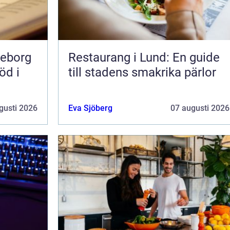
teborg
Restaurang i Lund: En guide
öd i
till stadens smakrika pärlor
gusti 2026
Eva Sjöberg
07 augusti 2026