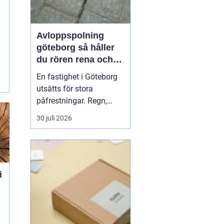
Avloppspolning
göteborg så håller
du rören rena och
trygga året runt
En fastighet i Göteborg
utsätts för stora
påfrestningar. Regn,
snabba
30 juli 2026
temperaturväxlingar och
äldre ledningsnät gör att
avloppen behöver mer
omsorg än många tror.
När vatten börjar rinna
undan långsamt, avlopp
luktar illa eller
golvbrunnar bubblar är...