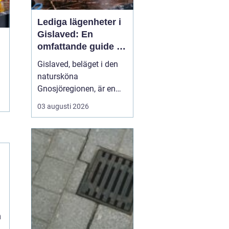
Lediga lägenheter i
Gislaved: En
omfattande guide till
rätt val
Gislaved, beläget i den
natursköna
Gnosjöregionen, är en
charmig kommun i
03 augusti 2026
Jönköpings län känt för
sin industriella historia
och härliga natur. Med
närheten till Nissan, som
flyter genom kommunen
...
n