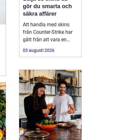
gör du smarta och
säkra affärer
Att handla med skins
från Counter-Strike har
gått från att vara en
hobby till att bli en riktig
03 augusti 2026
andrahandsmarknad.
Knivar, handskar och
sällsynta vapen-skins
kan vara värda tusentals
kronor, men många är
osäkra på hur de ska gå
till väga när de