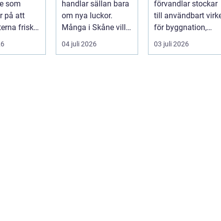
rke som
handlar sällan bara
förvandlar stockar
r på att
om nya luckor.
till användbart virk
terna friska,
Många i Skåne vill
för byggnation,
smärta och
ha ett kök som
snickeri och
26
04 juli 2026
03 juli 2026
.
fungerar bättr...
inredning. Här möt.