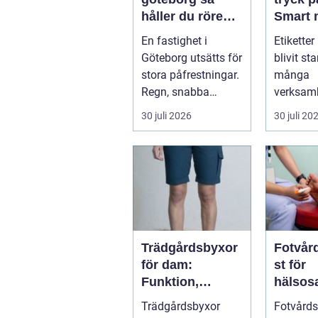
håller du rören
Smart 
rena och trygga
som st
En fastighet i
Etiketter
året runt
både f
Göteborg utsätts för
blivit st
varumä
stora påfrestningar.
många
Regn, snabba
verksam
temperaturväxlingar
behöver 
30 juli 2026
30 juli 20
och äldre ...
tydl...
Trädgårdsbyxor
Fotvår
för dam:
st för
Funktion,
hälso
passform och
fötter 
Trädgårdsbyxor
Fotvårds
hållbar stil i