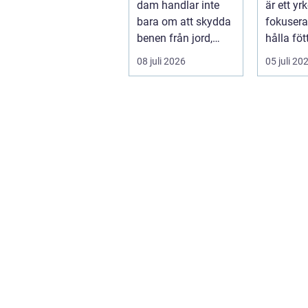
dam handlar inte
är ett y
rabatten
bara om att skydda
fokusera
benen från jord,
hålla föt
taggar och v&au...
minska 
08 juli 2026
05 juli 20
förebyg..