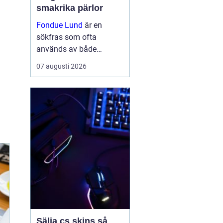
smakrika pärlor
Fondue Lund
är en
sökfras som ofta
används av både
besökare och boende
07 augusti 2026
som vill hitta bra
matupplevelser i den
historiska
universitetsstaden.
belleepoq...
Sälja cs skins så