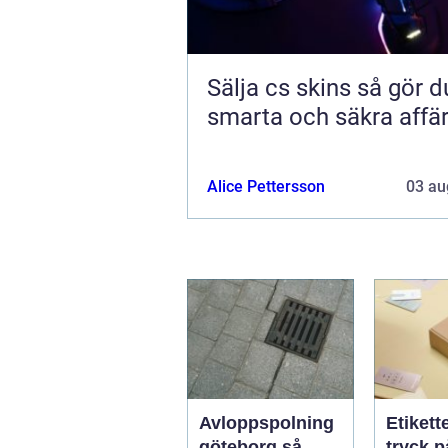
Sälja cs skins så gör du
smarta och säkra affä
Alice Pettersson
03 au
Avloppspolning
Etikett
göteborg så
tryck p