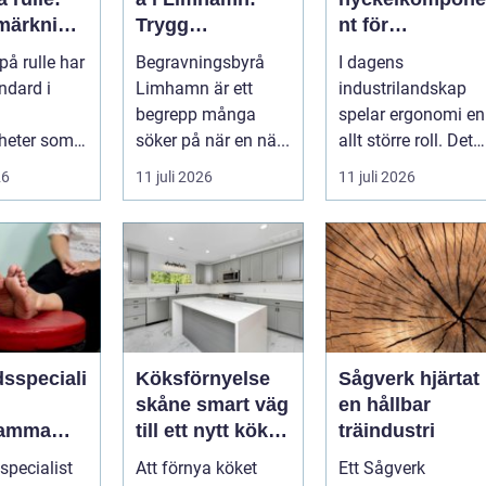
märkning
Trygg
nt för
ärker
vägledning i en
ergonomisk
 på rulle har
Begravningsbyrå
I dagens
löde och
svår tid
effektivitet
andard i
Limhamn är ett
industrilandskap
rke
begrepp många
spelar ergonomi en
heter som
söker på när en nä...
allt större roll. Det
snabb,
handlar inte bara
26
11 juli 2026
11 juli 2026
om att skapa en...
dsspeciali
Köksförnyelse
Sågverk hjärtat i
skåne smart väg
en hållbar
samma
till ett nytt kök
träindustri
i vardagen
utan
specialist
Att förnya köket
Ett Sågverk
helrenovering