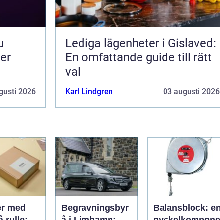
Lediga lägenheter i Gislaved:
rer
En omfattande guide till rätt
val
gusti 2026
Karl Lindgren
03 augusti 2026
er med
Begravningsbyr
Balansblock: e
å rulle:
å i Limhamn:
nyckelkompone