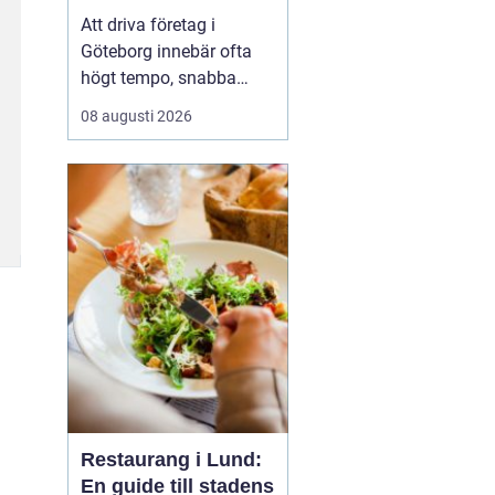
vardagsekonomin
Att driva företag i
Göteborg innebär ofta
högt tempo, snabba
beslut och skiftande
08 augusti 2026
förutsättningar. Många
företagare upplever att
ekonomin stjäl mer tid
än den ger. Här blir en
redovisningsbyrå i
Göteborg en
nyckelpartner. En byrå
hjälper till med bok...
Restaurang i Lund:
En guide till stadens