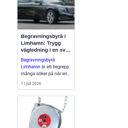
Begravningsbyrå i
Limhamn: Trygg
vägledning i en svår
tid
Begravningsbyrå
Limhamn
är ett begrepp
många söker på när en
nära anhörig har gått
11 juli 2026
bort och behovet av stöd
plötsligt b...