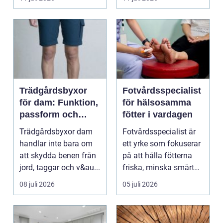
en...
Trädgårdsbyxor
Fotvårdsspecialist
för dam: Funktion,
för hälsosamma
passform och
fötter i vardagen
hållbar stil i
Trädgårdsbyxor dam
Fotvårdsspecialist är
rabatten
handlar inte bara om
ett yrke som fokuserar
att skydda benen från
på att hålla fötterna
jord, taggar och v&au...
friska, minska smärta
och förebyg...
08 juli 2026
05 juli 2026