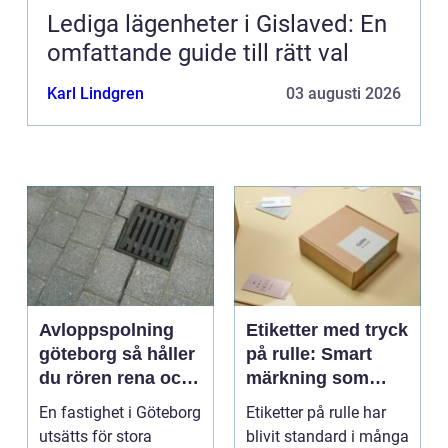
Lediga lägenheter i Gislaved: En
omfattande guide till rätt val
Karl Lindgren
03 augusti 2026
Avloppspolning
Etiketter med tryck
göteborg så håller
på rulle: Smart
du rören rena och
märkning som
trygga året runt
stärker både flöde
En fastighet i Göteborg
Etiketter på rulle har
och varumärke
utsätts för stora
blivit standard i många