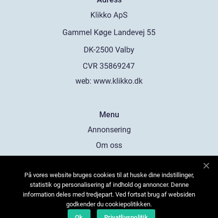
web:
www.klikko.dk
Menu
Annonsering
Om oss
Cookies
På vores website bruges cookies til at huske dine indstillinger,
Kontakta oss
statistik og personalisering af indhold og annoncer. Denne
Sitemap
information deles med tredjepart. Ved fortsat brug af websiden
godkender du cookiepolitikken.
Ok
Privatlivspolitik