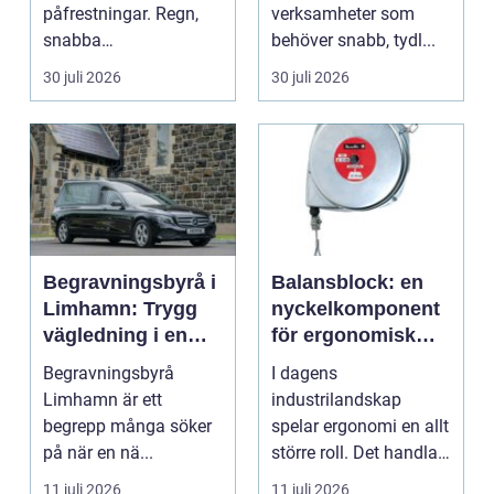
påfrestningar. Regn,
verksamheter som
snabba
behöver snabb, tydl...
temperaturväxlingar
30 juli 2026
30 juli 2026
och äldre ...
Begravningsbyrå i
Balansblock: en
Limhamn: Trygg
nyckelkomponent
vägledning i en
för ergonomisk
svår tid
effektivitet
Begravningsbyrå
I dagens
Limhamn är ett
industrilandskap
begrepp många söker
spelar ergonomi en allt
på när en nä...
större roll. Det handlar
inte bara om att skapa
11 juli 2026
11 juli 2026