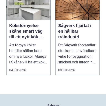
Köksförnyelse
Sågverk hjärtat i
skåne smart väg
en hållbar
till ett nytt kök
träindustri
utan helrenovering
Att förnya köket
Ett Sågverk förvandlar
handlar sällan bara
stockar till användbart
om nya luckor. Många
virke för byggnation,
i Skåne vill ha ett kök
snickeri och inredning.
som fungerar bättr...
Här möt...
04 juli 2026
03 juli 2026
Adress