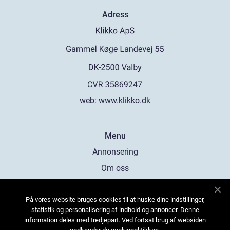
Adress
web:
www.klikko.dk
Menu
Annonsering
Om oss
Cookies
På vores website bruges cookies til at huske dine indstillinger,
Kontakta oss
statistik og personalisering af indhold og annoncer. Denne
Sitemap
information deles med tredjepart. Ved fortsat brug af websiden