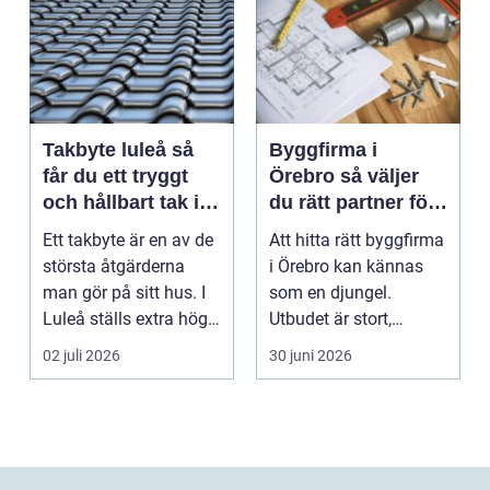
Takbyte luleå så
Byggfirma i
får du ett tryggt
Örebro så väljer
och hållbart tak i
du rätt partner för
norrbottniskt
ditt projekt
Ett takbyte är en av de
Att hitta rätt byggfirma
klimat
största åtgärderna
i Örebro kan kännas
man gör på sitt hus. I
som en djungel.
Luleå ställs extra höga
Utbudet är stort,
krav på bå...
projekten ser olika u...
02 juli 2026
30 juni 2026