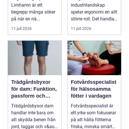
Limhamn är ett
industrilandskap
begrepp många söker
spelar ergonomi en allt
på när en nä...
större roll. Det handlar
inte bara om att skapa
11 juli 2026
11 juli 2026
en...
Trädgårdsbyxor
Fotvårdsspecialist
för dam: Funktion,
för hälsosamma
passform och
fötter i vardagen
hållbar stil i
Trädgårdsbyxor dam
Fotvårdsspecialist är
rabatten
handlar inte bara om
ett yrke som fokuserar
att skydda benen från
på att hålla fötterna
jord, taggar och v&au...
friska, minska smärta