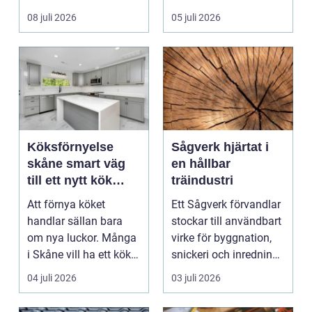
och förebyg...
08 juli 2026
05 juli 2026
Köksförnyelse
Sågverk hjärtat i
skåne smart väg
en hållbar
till ett nytt kök
träindustri
utan helrenovering
Att förnya köket
Ett Sågverk förvandlar
handlar sällan bara
stockar till användbart
om nya luckor. Många
virke för byggnation,
i Skåne vill ha ett kök
snickeri och inredning.
som fungerar bättr...
Här möt...
04 juli 2026
03 juli 2026