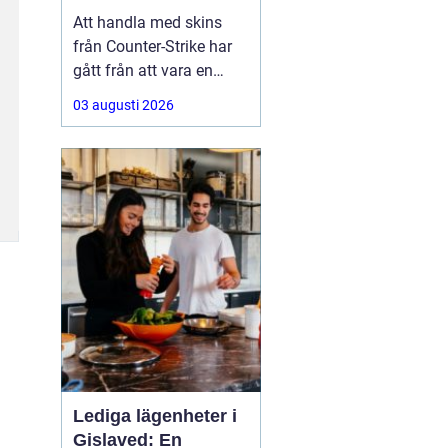
Att handla med skins
från Counter-Strike har
gått från att vara en
hobby till att bli en riktig
03 augusti 2026
andrahandsmarknad.
Knivar, handskar och
sällsynta vapen-skins
kan vara värda tusentals
kronor, men många är
osäkra på hur de ska gå
till väga när de
Lediga lägenheter i
Gislaved: En