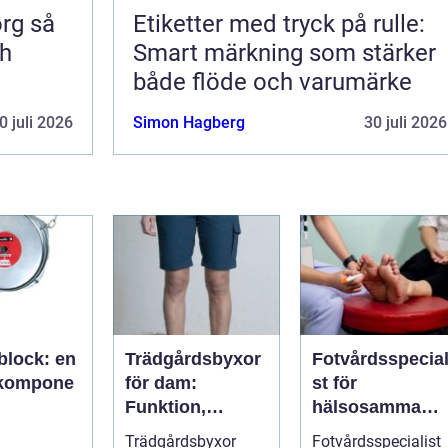
 så
Etiketter med tryck på rulle:
ch
Smart märkning som stärker
både flöde och varumärke
0 juli 2026
Simon Hagberg
30 juli 2026
block: en
Trädgårdsbyxor
Fotvårdsspecial
lkompone
för dam:
st för
Funktion,
hälsosamma
misk
passform och
fötter i vardage
Trädgårdsbyxor
Fotvårdsspecialist