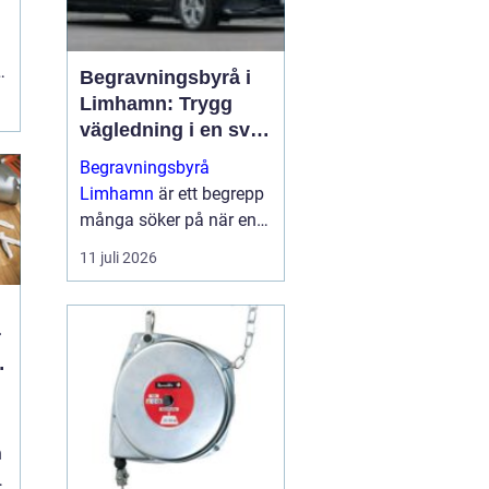
,
Begravningsbyrå i
Limhamn: Trygg
vägledning i en svår
tid
Begravningsbyrå
Limhamn
är ett begrepp
många söker på när en
nära anhörig har gått
11 juli 2026
bort och behovet av stöd
plötsligt b...
n