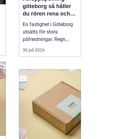
göteborg så håller
du rören rena och
trygga året runt
En fastighet i Göteborg
utsätts för stora
påfrestningar. Regn,
snabba
30 juli 2026
temperaturväxlingar och
äldre ledningsnät gör att
avloppen behöver mer
omsorg än många tror.
När vatten börjar rinna
undan långsamt, avlopp
luktar illa eller
golvbrunnar bubblar är...