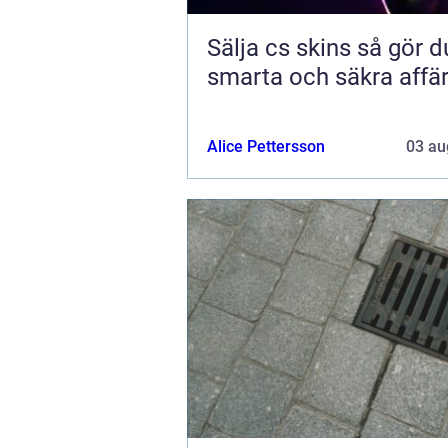
Sälja cs skins så gör du
smarta och säkra affä
Alice Pettersson
03 au