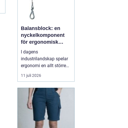
Balansblock: en
nyckelkomponent
för ergonomisk
effektivitet
I dagens
industrilandskap spelar
ergonomi en allt större
roll. Det handlar inte
11 juli 2026
bara om att skapa en
behagligare arbetsmiljö
för anställda, utan även
om att optimera
produktiviteten. Ett
verktyg som allt mer
sprider sig inom
industrin, tack vare