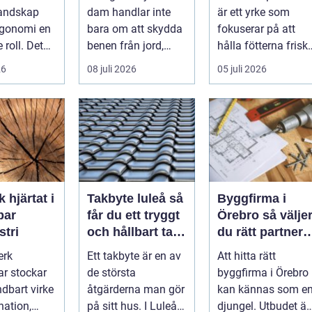
itet
hållbar stil i
landskap
dam handlar inte
är ett yrke som
rabatten
rgonomi en
bara om att skydda
fokuserar på att
e roll. Det
benen från jord,
hålla fötterna friska
inte bara
taggar och v&au...
minska smärta och
26
08 juli 2026
05 juli 2026
kapa en...
förebyg...
t i
Takbyte luleå så
Byggfirma i
bar
får du ett tryggt
Örebro så väljer
stri
och hållbart tak i
du rätt partner
norrbottniskt
för ditt projekt
erk
Ett takbyte är en av
Att hitta rätt
klimat
ar stockar
de största
byggfirma i Örebro
ndbart virke
åtgärderna man gör
kan kännas som e
nation,
på sitt hus. I Luleå
djungel. Utbudet är