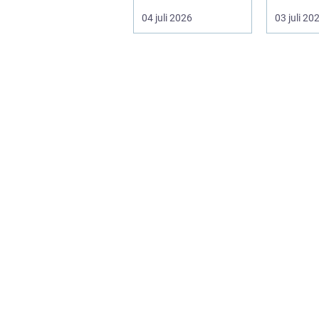
ha ett kök som
snickeri
04 juli 2026
03 juli 20
fungerar bättr...
inredning