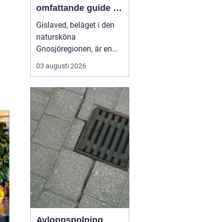
omfattande guide till
rätt val
Gislaved, beläget i den
natursköna
Gnosjöregionen, är en
charmig kommun i
03 augusti 2026
Jönköpings län känt för
sin industriella historia
och härliga natur. Med
närheten till Nissan, som
flyter genom kommunen
...
Avloppspolning