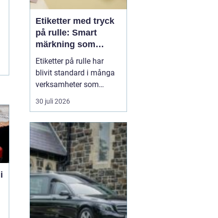
Etiketter med tryck
på rulle: Smart
märkning som
stärker både flöde
Etiketter på rulle har
och varumärke
blivit standard i många
verksamheter som
behöver snabb, tydlig
30 juli 2026
och hållbar märkning.
Oavsett om det gäller
livsmedel, ehandel, lager
eller butiker handlar allt i
grunden om samma sak:
rätt ...
i
n