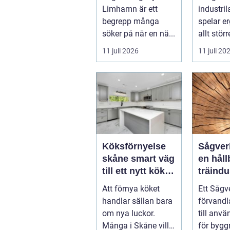
svår tid
effektiv
Limhamn är ett
industri
begrepp många
spelar e
söker på när en nä...
allt störr
handlar 
11 juli 2026
11 juli 20
om att s
Köksförnyelse
Sågverk hjärta
skåne smart väg
en håll
till ett nytt kök
träindu
utan
Att förnya köket
Ett Sågv
helrenovering
handlar sällan bara
förvandl
om nya luckor.
till anvä
Många i Skåne vill
för bygg