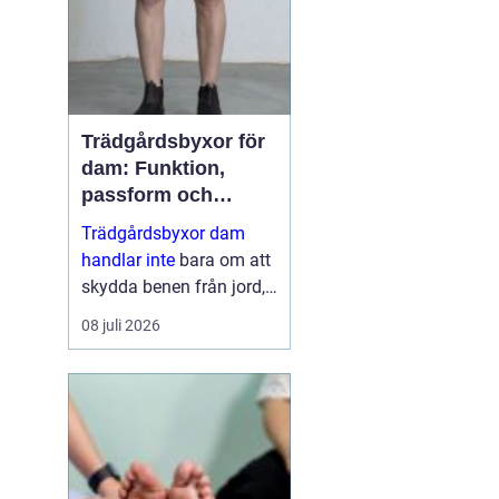
dess...
Trädgårdsbyxor för
dam: Funktion,
passform och
hållbar stil i rabatten
Trädgårdsbyxor dam
handlar inte
bara om att
skydda benen från jord,
taggar och väta. Rätt
08 juli 2026
byxa gör arbetet enklare,
roligare och mer
skonsamt för kroppen. ...