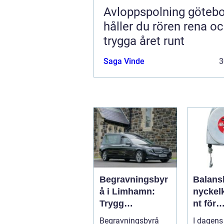
Avloppspolning göteborg
håller du rören rena o
trygga året runt
Saga Vinde
3
Begravningsbyr
Balans
å i Limhamn:
nycke
Trygg
nt för
vägledning i en
ergono
Begravningsbyrå
I dagens