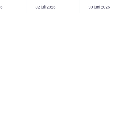
 och
ställs extra höga
stort, projekten ser
26
02 juli 2026
30 juni 2026
. Här möt...
krav på bå...
olika u...