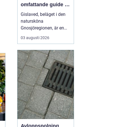
omfattande guide till
rätt val
Gislaved, beläget i den
natursköna
Gnosjöregionen, är en
charmig kommun i
03 augusti 2026
Jönköpings län känt för
sin industriella historia
och härliga natur. Med
närheten till Nissan, som
flyter genom kommunen
...
Avloppspolning