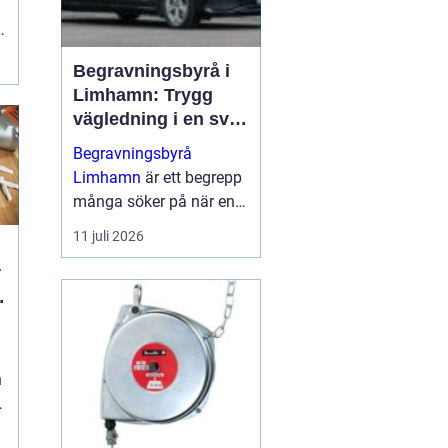
,
Begravningsbyrå i
Limhamn: Trygg
vägledning i en svår
tid
Begravningsbyrå
Limhamn
är ett begrepp
många söker på när en
nära anhörig har gått
11 juli 2026
bort och behovet av stöd
plötsligt b...
n