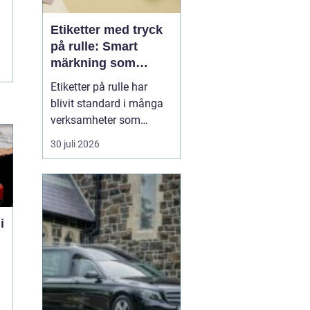
Etiketter med tryck
på rulle: Smart
märkning som
stärker både flöde
Etiketter på rulle har
och varumärke
blivit standard i många
verksamheter som
behöver snabb, tydlig
30 juli 2026
och hållbar märkning.
Oavsett om det gäller
livsmedel, ehandel, lager
eller butiker handlar allt i
grunden om samma sak:
i
rätt ...
n