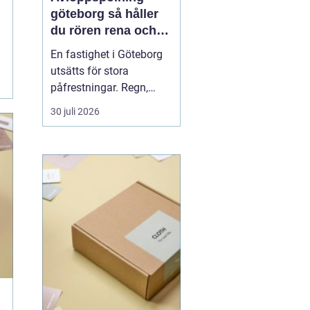
göteborg så håller
du rören rena och
trygga året runt
En fastighet i Göteborg
utsätts för stora
påfrestningar. Regn,
snabba
30 juli 2026
temperaturväxlingar och
äldre ledningsnät gör att
avloppen behöver mer
omsorg än många tror.
När vatten börjar rinna
undan långsamt, avlopp
luktar illa eller
golvbrunnar bubblar är...