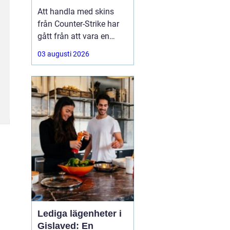
Att handla med skins
från Counter-Strike har
gått från att vara en
hobby till att bli en riktig
03 augusti 2026
andrahandsmarknad.
Knivar, handskar och
sällsynta vapen-skins
kan vara värda tusentals
kronor, men många är
osäkra på hur de ska gå
till väga när de
Lediga lägenheter i
Gislaved: En