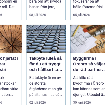
rgonomi en
bara om att skydda
fokuserar på att
e roll. Det
benen från jord,
hålla fötterna friska
inte bara
taggar och v&au...
minska smärta och
26
08 juli 2026
05 juli 2026
kapa en...
förebyg...
t i
Takbyte luleå så
Byggfirma i
bar
får du ett tryggt
Örebro så väljer
stri
och hållbart tak i
du rätt partner
norrbottniskt
för ditt projekt
erk
Ett takbyte är en av
Att hitta rätt
klimat
ar stockar
de största
byggfirma i Örebro
ndbart virke
åtgärderna man gör
kan kännas som e
nation,
på sitt hus. I Luleå
djungel. Utbudet är
 och
ställs extra höga
stort, projekten ser
26
02 juli 2026
30 juni 2026