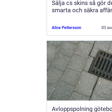
Sälja cs skins så gör du
smarta och säkra affä
Alice Pettersson
03 au
Avloppspolning göteborg