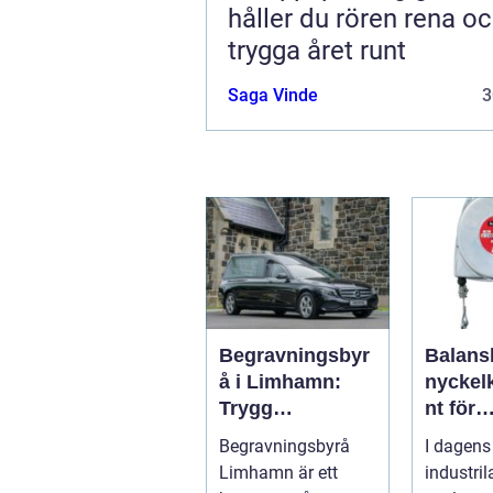
håller du rören rena o
trygga året runt
Saga Vinde
3
Begravningsbyr
Balans
å i Limhamn:
nycke
Trygg
nt för
vägledning i en
ergono
Begravningsbyrå
I dagens
svår tid
effektiv
Limhamn är ett
industri