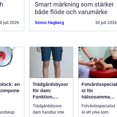
ch
Smart märkning som stärker
både flöde och varumärke
0 juli 2026
Simon Hagberg
30 juli 2026
block: en
Trädgårdsbyxor
Fotvårdsspecial
lkompone
för dam:
st för
Funktion,
hälsosamma
misk
passform och
fötter i vardage
Trädgårdsbyxor
Fotvårdsspecialist
itet
hållbar stil i
landskap
dam handlar inte
är ett yrke som
rabatten