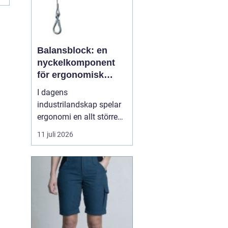
Balansblock: en
nyckelkomponent
för ergonomisk
effektivitet
I dagens
industrilandskap spelar
ergonomi en allt större
roll. Det handlar inte
11 juli 2026
bara om att skapa en
behagligare arbetsmiljö
för anställda, utan även
om att optimera
produktiviteten. Ett
verktyg som allt mer
sprider sig inom
industrin, tack vare