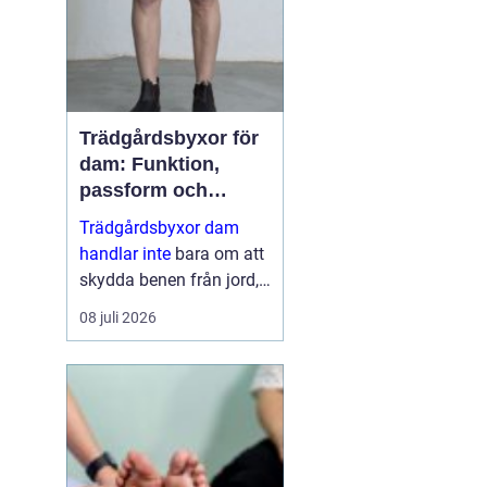
dess...
Trädgårdsbyxor för
dam: Funktion,
passform och
hållbar stil i rabatten
Trädgårdsbyxor dam
handlar inte
bara om att
skydda benen från jord,
taggar och väta. Rätt
08 juli 2026
byxa gör arbetet enklare,
roligare och mer
skonsamt för kroppen. ...