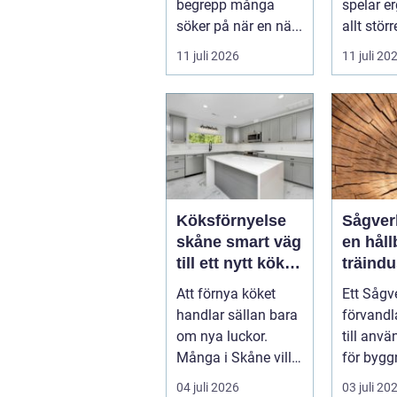
begrepp många
spelar e
söker på när en nä...
allt störr
handlar 
11 juli 2026
11 juli 20
om att s
Köksförnyelse
Sågverk hjärta
skåne smart väg
en håll
till ett nytt kök
träindu
utan
Att förnya köket
Ett Sågv
helrenovering
handlar sällan bara
förvandl
om nya luckor.
till anvä
Många i Skåne vill
för bygg
ha ett kök som
snickeri
04 juli 2026
03 juli 20