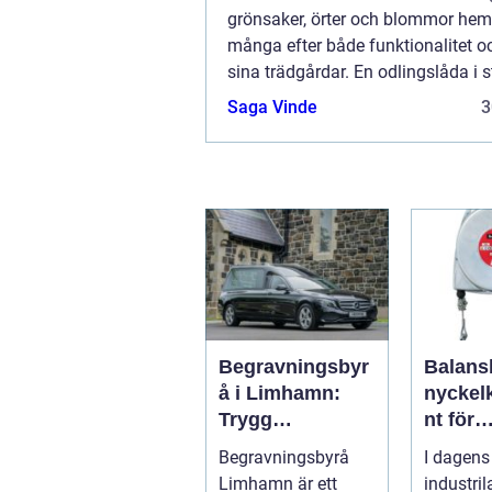
grönsaker, örter och blommor he
många efter både funktionalitet och
sina trädgårdar. En odlingslåda i s
erbjuder just detta; en kombinat...
Saga Vinde
3
Begravningsbyr
Balans
å i Limhamn:
nycke
Trygg
nt för
vägledning i en
ergono
Begravningsbyrå
I dagens
svår tid
effektiv
Limhamn är ett
industri