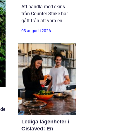
Att handla med skins
från Counter-Strike har
gått från att vara en
hobby till att bli en riktig
03 augusti 2026
andrahandsmarknad.
Knivar, handskar och
sällsynta vapen-skins
kan vara värda tusentals
kronor, men många är
osäkra på hur de ska gå
till väga när de
åde
Lediga lägenheter i
Gislaved: En