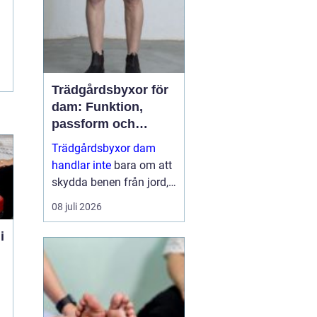
dess...
Trädgårdsbyxor för
dam: Funktion,
passform och
hållbar stil i rabatten
Trädgårdsbyxor dam
handlar inte
bara om att
skydda benen från jord,
taggar och väta. Rätt
08 juli 2026
byxa gör arbetet enklare,
roligare och mer
i
skonsamt för kroppen. ...
n