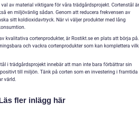
r val av material viktigare för våra trädgårdsprojekt. Cortenstål ä
ckså en miljövänlig sådan. Genom att reducera frekvensen av
ka sitt koldioxidavtryck. När vi väljer produkter med lång
r konsumtion.
v kvalitativa cortenprodukter, är Rostikt.se en plats att börja på.
sningsbara och vackra cortenprodukter som kan komplettera vil
ål i trädgårdsprojekt innebär att man inte bara förbättrar sin
ositivt till miljön. Tänk på corten som en investering i framtida
r värld.
Läs fler inlägg här