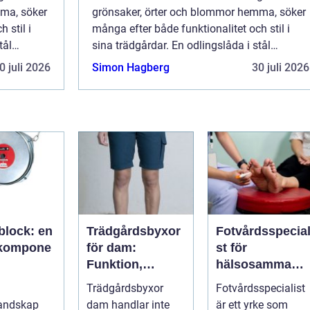
mma, söker
grönsaker, örter och blommor hemma, söker
 stil i
många efter både funktionalitet och stil i
tål
sina trädgårdar. En odlingslåda i stål
erbjuder just detta; en kombinat...
0 juli 2026
Simon Hagberg
30 juli 2026
block: en
Trädgårdsbyxor
Fotvårdsspecial
lkompone
för dam:
st för
Funktion,
hälsosamma
misk
passform och
fötter i vardage
Trädgårdsbyxor
Fotvårdsspecialist
itet
hållbar stil i
landskap
dam handlar inte
är ett yrke som