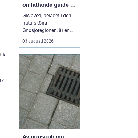
omfattande guide till
rätt val
Gislaved, beläget i den
natursköna
Gnosjöregionen, är en
charmig kommun i
03 augusti 2026
Jönköpings län känt för
sin industriella historia
tik
och härliga natur. Med
närheten till Nissan, som
flyter genom kommunen
ik
...
Avloppspolning