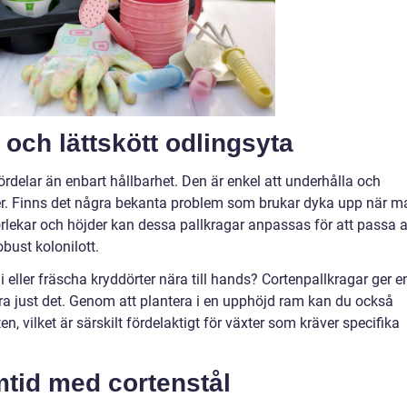
och lättskött odlingsyta
fördelar än enbart hållbarhet. Den är enkel att underhålla och
r. Finns det några bekanta problem som brukar dyka upp när m
lekar och höjder kan dessa pallkragar anpassas för att passa al
obust kolonilott.
i eller fräscha kryddörter nära till hands? Cortenpallkragar ger e
ra just det. Genom att plantera i en upphöjd ram kan du också
n, vilket är särskilt fördelaktigt för växter som kräver specifika
mtid med cortenstål