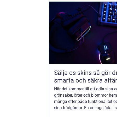
Sälja cs skins så gör du
smarta och säkra affä
När det kommer till att odla sina 
grönsaker, örter och blommor he
många efter både funktionalitet och
sina trädgårdar. En odlingslåda i s
erbjuder just detta; en kombinat...