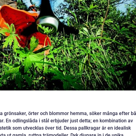
egna grönsaker, örter och blommor hemma, söker många efter b
dar. En odlingslåda i stål erbjuder just detta; en kombination av
stetik som utvecklas över tid. Dessa pallkragar är en idealisk
yta ut gamla, ruttna trämodeller. Dyk djupare in i de unika