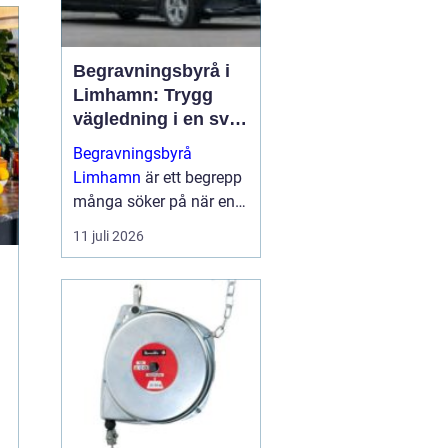
Begravningsbyrå i
Limhamn: Trygg
vägledning i en svår
tid
Begravningsbyrå
Limhamn
är ett begrepp
många söker på när en
nära anhörig har gått
11 juli 2026
bort och behovet av stöd
plötsligt b...