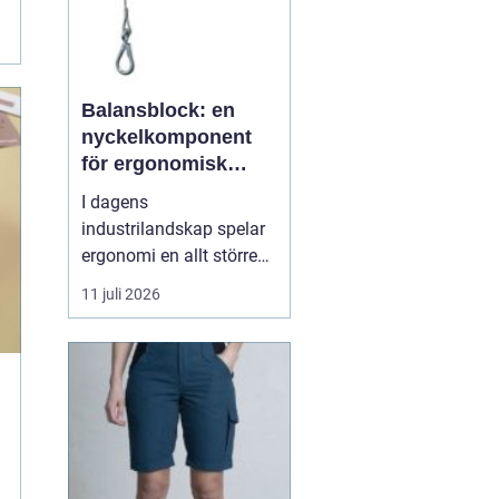
Balansblock: en
nyckelkomponent
för ergonomisk
effektivitet
I dagens
industrilandskap spelar
ergonomi en allt större
roll. Det handlar inte
11 juli 2026
bara om att skapa en
behagligare arbetsmiljö
för anställda, utan även
om att optimera
produktiviteten. Ett
verktyg som allt mer
sprider sig inom
industrin, tack vare