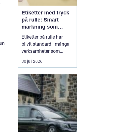
r
Etiketter med tryck
på rulle: Smart
märkning som
stärker både flöde
Etiketter på rulle har
och varumärke
ken
blivit standard i många
verksamheter som
behöver snabb, tydlig
30 juli 2026
och hållbar märkning.
Oavsett om det gäller
livsmedel, ehandel, lager
eller butiker handlar allt i
grunden om samma sak:
rätt ...