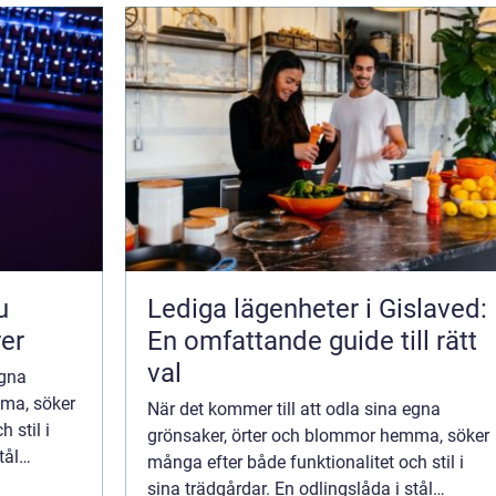
Lediga lägenheter i Gislaved:
rer
En omfattande guide till rätt
val
egna
mma, söker
När det kommer till att odla sina egna
 stil i
grönsaker, örter och blommor hemma, söker
tål
många efter både funktionalitet och stil i
sina trädgårdar. En odlingslåda i stål