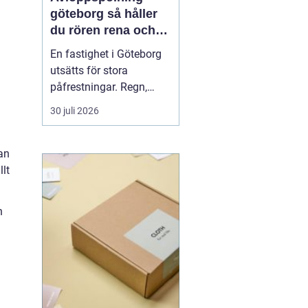
göteborg så håller
du rören rena och
trygga året runt
En fastighet i Göteborg
utsätts för stora
påfrestningar. Regn,
snabba
30 juli 2026
temperaturväxlingar och
äldre ledningsnät gör att
avloppen behöver mer
an
omsorg än många tror.
lt
När vatten börjar rinna
undan långsamt, avlopp
n
luktar illa eller
golvbrunnar bubblar är...