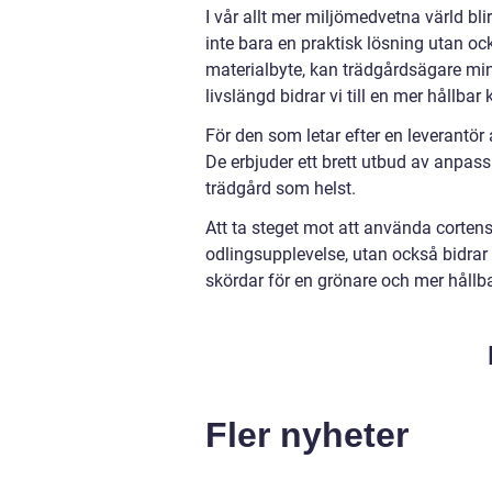
I vår allt mer miljömedvetna värld bli
inte bara en praktisk lösning utan o
materialbyte, kan trädgårdsägare mins
livslängd bidrar vi till en mer hållba
För den som letar efter en leverantör a
De erbjuder ett brett utbud av anpas
trädgård som helst.
Att ta steget mot att använda cortenst
odlingsupplevelse, utan också bidrar p
skördar för en grönare och mer hållba
Fler nyheter