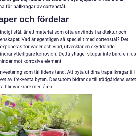
 för pallkragar av cortenstål.
aper och fördelar
digt stål, är ett material som ofta används i arkitektur och
nskaper. Vad är egentligen så speciellt med cortenstål? Det
exponeras för väder och vind, utvecklar en skyddande
ndrar ytterligare korrosion. Detta ytlager skapar inte bara en rus
 hinder mot korrosiva element.
vestering som tål tidens tand. Att byta ut dina träpallkragar till
et av frekventa byten. Dessutom bidrar de till trädgårdens estet
a blir vackrare med åren.