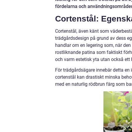
fördelarna och användningsområdena
Cortenstål: Egensk
Cortenstål, även känt som väderbestän
trädgårdsdesign på grund av dess ege
handlar om en legering som, när den 
rostliknande patina som faktiskt förhi
och varm estetisk yta utan också ett
För trädgårdsägare innebär detta en in
cortenstål kan drastiskt minska behov
med en naturlig rödbrun färg som bar