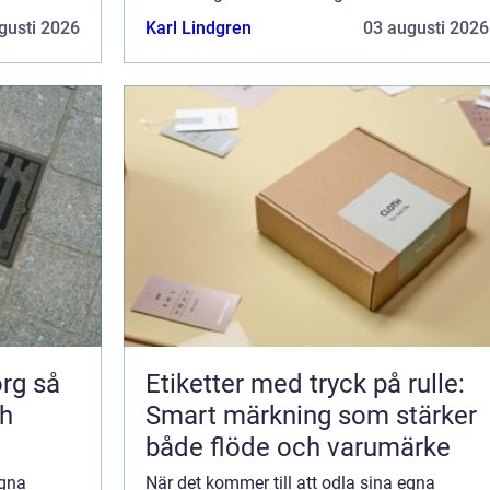
erbjuder just detta; en kombinat...
gusti 2026
Karl Lindgren
03 augusti 2026
 så
Etiketter med tryck på rulle:
ch
Smart märkning som stärker
både flöde och varumärke
egna
När det kommer till att odla sina egna