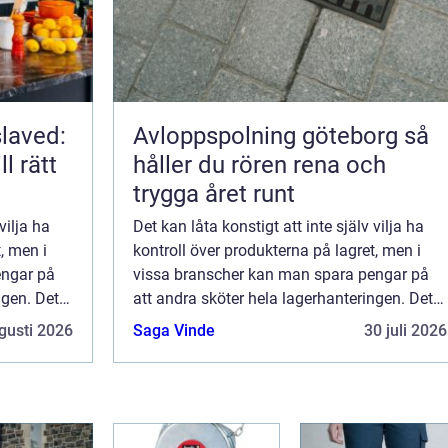
slaved:
Avloppspolning göteborg så
l rätt
håller du rören rena och
trygga året runt
vilja ha
Det kan låta konstigt att inte själv vilja ha
, men i
kontroll över produkterna på lagret, men i
engar på
vissa branscher kan man spara pengar på
ngen. Det
att andra sköter hela lagerhanteringen. Det
gäller allt från att ta emot inle...
gusti 2026
Saga Vinde
30 juli 2026