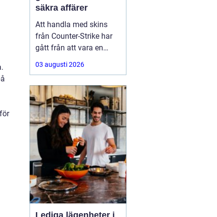
säkra affärer
Att handla med skins
från Counter-Strike har
gått från att vara en
hobby till att bli en riktig
03 augusti 2026
.
andrahandsmarknad.
på
Knivar, handskar och
sällsynta vapen-skins
kan vara värda tusentals
för
kronor, men många är
osäkra på hur de ska gå
till väga när de
Lediga lägenheter i