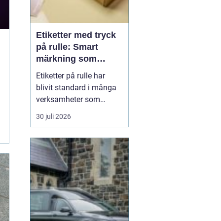
Etiketter med tryck
på rulle: Smart
märkning som
stärker både flöde
Etiketter på rulle har
och varumärke
blivit standard i många
verksamheter som
behöver snabb, tydlig
30 juli 2026
och hållbar märkning.
Oavsett om det gäller
livsmedel, ehandel, lager
eller butiker handlar allt i
grunden om samma sak:
rätt ...