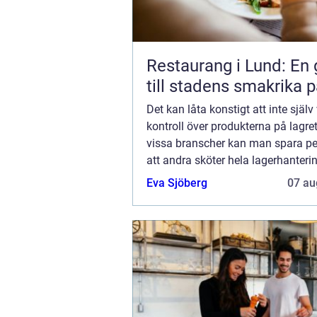
Restaurang i Lund: En 
till stadens smakrika p
Det kan låta konstigt att inte själv 
kontroll över produkterna på lagret
vissa branscher kan man spara p
att andra sköter hela lagerhanteri
gäller allt från att ta emot inle...
Eva Sjöberg
07 au