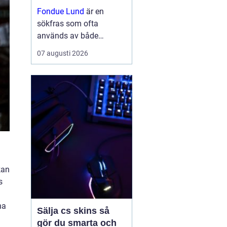
Fondue Lund
är en
sökfras som ofta
används av både
besökare och boende
07 augusti 2026
som vill hitta bra
matupplevelser i den
historiska
universitetsstaden.
belleepoq...
kan
s
ha
Sälja cs skins så
n
gör du smarta och