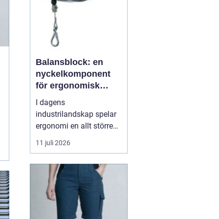
Balansblock: en
nyckelkomponent
för ergonomisk
effektivitet
I dagens
industrilandskap spelar
a
ergonomi en allt större
roll. Det handlar inte
11 juli 2026
bara om att skapa en
behagligare arbetsmiljö
för anställda, utan även
om att optimera
produktiviteten. Ett
verktyg som allt mer