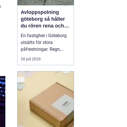
a
Avloppspolning
göteborg så håller
du rören rena och
trygga året runt
En fastighet i Göteborg
utsätts för stora
påfrestningar. Regn,
snabba
30 juli 2026
temperaturväxlingar och
äldre ledningsnät gör att
avloppen behöver mer
omsorg än många tror.
När vatten börjar rinna
undan långsamt, avlopp
luktar illa eller
golvbrunnar bubblar är...