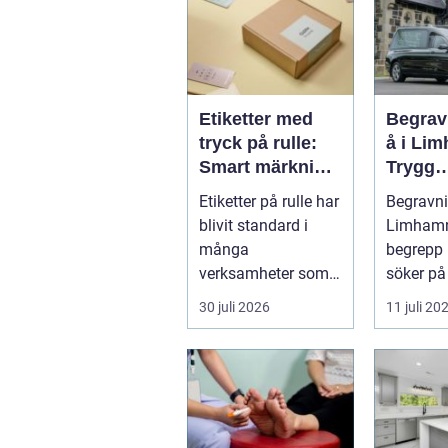
Etiketter med
Begrav
tryck på rulle:
å i Li
Smart märkning
Trygg
som stärker
vägledn
Etiketter på rulle har
Begravn
både flöde och
svår ti
blivit standard i
Limhamn 
varumärke
många
begrepp
verksamheter som
söker på 
behöver snabb,
30 juli 2026
11 juli 20
tydl...