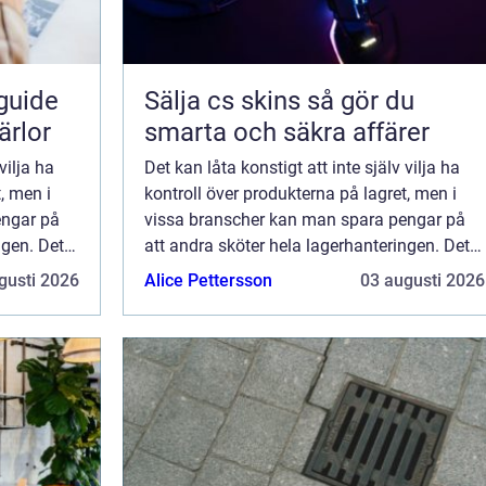
guide
Sälja cs skins så gör du
ärlor
smarta och säkra affärer
vilja ha
Det kan låta konstigt att inte själv vilja ha
, men i
kontroll över produkterna på lagret, men i
engar på
vissa branscher kan man spara pengar på
ngen. Det
att andra sköter hela lagerhanteringen. Det
gäller allt från att ta emot inle...
gusti 2026
Alice Pettersson
03 augusti 2026