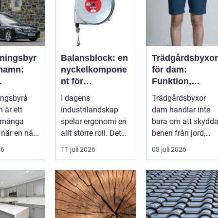
ningsbyr
Balansblock: en
Trädgårdsbyxor
mhamn:
nyckelkompone
för dam:
nt för
Funktion,
ing i en
ergonomisk
passform och
ingsbyrå
I dagens
Trädgårdsbyxor
d
effektivitet
hållbar stil i
är ett
industrilandskap
dam handlar inte
rabatten
 många
spelar ergonomi en
bara om att skydd
när en nä...
allt större roll. Det
benen från jord,
handlar inte bara
taggar och v&au...
26
11 juli 2026
08 juli 2026
om att skapa en...