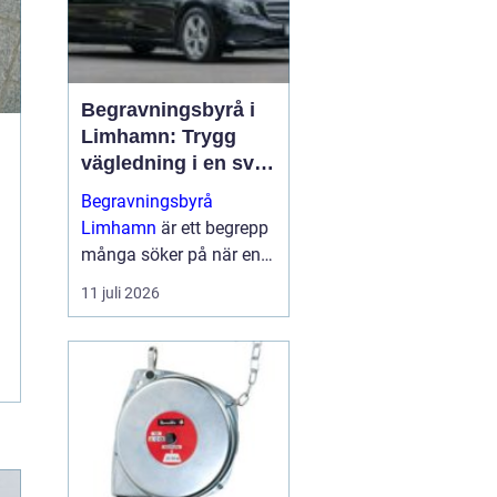
Begravningsbyrå i
Limhamn: Trygg
vägledning i en svår
tid
Begravningsbyrå
Limhamn
är ett begrepp
många söker på när en
nära anhörig har gått
11 juli 2026
bort och behovet av stöd
plötsligt b...