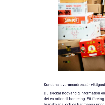
Kundens leveransadress är viktigast
Du skickar nödvändig information elekt
det en rationell hantering. Ett företa
branshvana, och de har många uppdrags