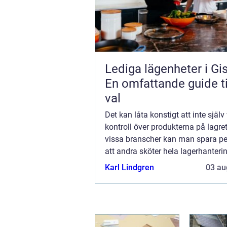
Lediga lägenheter i Gi
En omfattande guide til
val
Det kan låta konstigt att inte själv 
kontroll över produkterna på lagret
vissa branscher kan man spara p
att andra sköter hela lagerhanteri
gäller allt från att ta emot inle...
Karl Lindgren
03 au