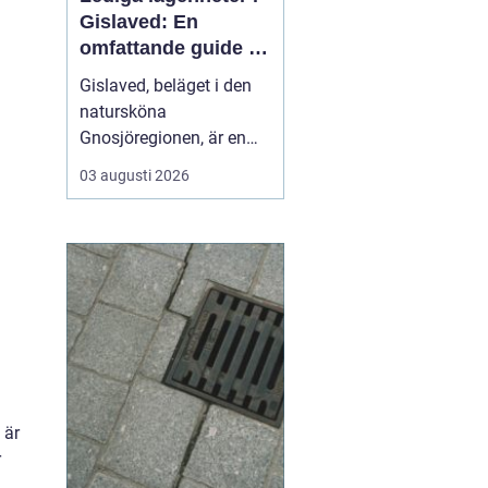
Gislaved: En
omfattande guide till
rätt val
Gislaved, beläget i den
natursköna
Gnosjöregionen, är en
charmig kommun i
03 augusti 2026
Jönköpings län känt för
sin industriella historia
och härliga natur. Med
närheten till Nissan, som
flyter genom kommunen
...
 är
r