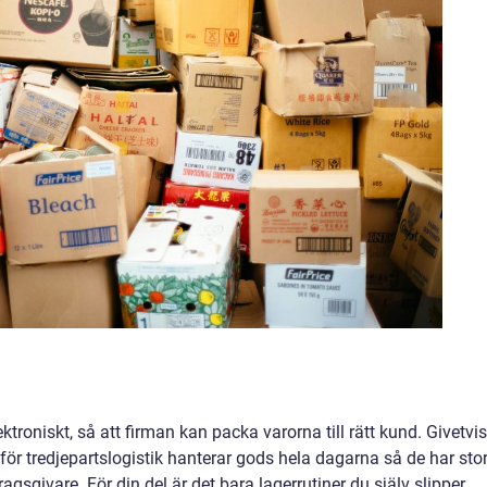
roniskt, så att firman kan packa varorna till rätt kund. Givetvis
g för tredjepartslogistik hanterar gods hela dagarna så de har sto
givare. För din del är det bara lagerrutiner du själv slipper