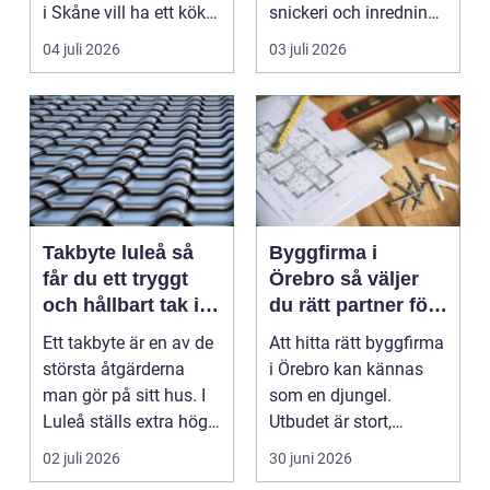
i Skåne vill ha ett kök
snickeri och inredning.
som fungerar bättr...
Här möt...
04 juli 2026
03 juli 2026
Takbyte luleå så
Byggfirma i
får du ett tryggt
Örebro så väljer
och hållbart tak i
du rätt partner för
norrbottniskt
ditt projekt
Ett takbyte är en av de
Att hitta rätt byggfirma
klimat
största åtgärderna
i Örebro kan kännas
man gör på sitt hus. I
som en djungel.
Luleå ställs extra höga
Utbudet är stort,
krav på bå...
projekten ser olika u...
02 juli 2026
30 juni 2026