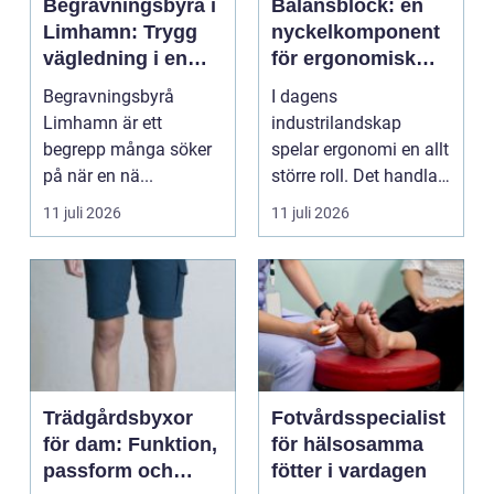
Begravningsbyrå i
Balansblock: en
Limhamn: Trygg
nyckelkomponent
vägledning i en
för ergonomisk
svår tid
effektivitet
Begravningsbyrå
I dagens
Limhamn är ett
industrilandskap
begrepp många söker
spelar ergonomi en allt
på när en nä...
större roll. Det handlar
inte bara om att skapa
11 juli 2026
11 juli 2026
en...
Trädgårdsbyxor
Fotvårdsspecialist
för dam: Funktion,
för hälsosamma
passform och
fötter i vardagen