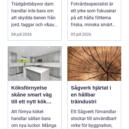
hållbar stil i
Trädgårdsbyxor dam
Fotvårdsspecialist är
rabatten
handlar inte bara om
ett yrke som fokuserar
att skydda benen från
på att hålla fötterna
jord, taggar och v&au...
friska, minska smärta
och förebyg...
08 juli 2026
05 juli 2026
Köksförnyelse
Sågverk hjärtat i
skåne smart väg
en hållbar
till ett nytt kök
träindustri
utan helrenovering
Att förnya köket
Ett Sågverk förvandlar
handlar sällan bara
stockar till användbart
om nya luckor. Många
virke för byggnation,