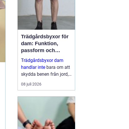
dess...
Trädgårdsbyxor för
dam: Funktion,
passform och
hållbar stil i rabatten
Trädgårdsbyxor dam
handlar inte
bara om att
skydda benen från jord,
taggar och väta. Rätt
08 juli 2026
byxa gör arbetet enklare,
roligare och mer
skonsamt för kroppen. ...