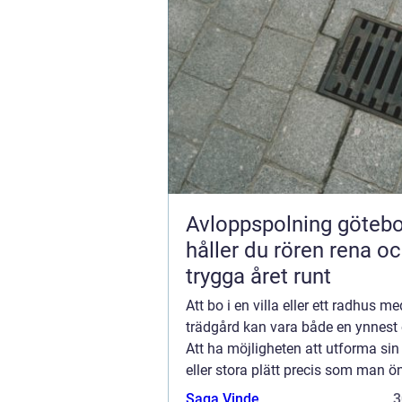
Avloppspolning göteborg
håller du rören rena o
trygga året runt
Att bo i en villa eller ett radhus m
trädgård kan vara både en ynnest 
Att ha möjligheten att utforma sin 
eller stora plätt precis som man ö
kännas som en dröm. Men allt ar
Saga Vinde
3