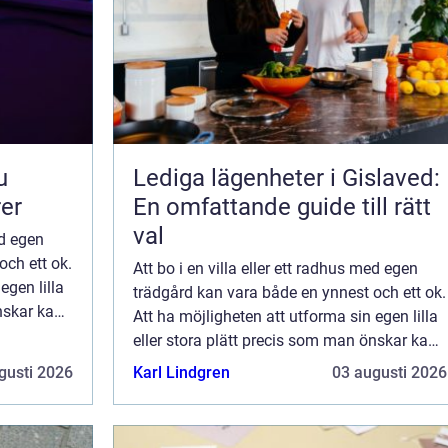
Lediga lägenheter i Gislaved:
rer
En omfattande guide till rätt
val
ed egen
och ett ok.
Att bo i en villa eller ett radhus med egen
egen lilla
trädgård kan vara både en ynnest och ett ok.
nskar kan
Att ha möjligheten att utforma sin egen lilla
bete som
eller stora plätt precis som man önskar kan
.
kännas som en dröm. Men allt arbete som
gusti 2026
Karl Lindgren
03 augusti 2026
detta innebär är något som man ...