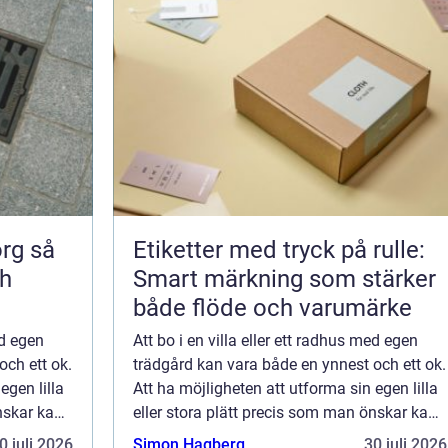
 så
Etiketter med tryck på rulle:
ch
Smart märkning som stärker
både flöde och varumärke
ed egen
Att bo i en villa eller ett radhus med egen
och ett ok.
trädgård kan vara både en ynnest och ett ok.
egen lilla
Att ha möjligheten att utforma sin egen lilla
nskar kan
eller stora plätt precis som man önskar kan
bete som
kännas som en dröm. Men allt arbete som
0 juli 2026
Simon Hagberg
30 juli 2026