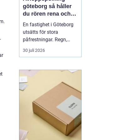
göteborg så håller
du rören rena och
trygga året runt
öm.
En fastighet i Göteborg
utsätts för stora
påfrestningar. Regn,
r
snabba
30 juli 2026
temperaturväxlingar och
ar
äldre ledningsnät gör att
avloppen behöver mer
et
omsorg än många tror.
När vatten börjar rinna
undan långsamt, avlopp
luktar illa eller
golvbrunnar bubblar är...