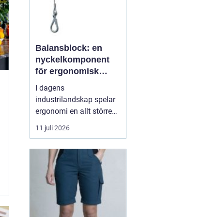
Balansblock: en
nyckelkomponent
för ergonomisk
effektivitet
I dagens
industrilandskap spelar
ergonomi en allt större
roll. Det handlar inte
11 juli 2026
bara om att skapa en
behagligare arbetsmiljö
för anställda, utan även
om att optimera
produktiviteten. Ett
verktyg som allt mer
sprider sig inom
industrin, tack vare