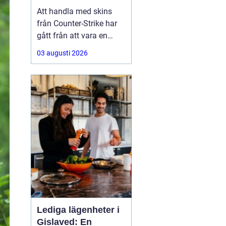
Att handla med skins
från Counter-Strike har
gått från att vara en
hobby till att bli en riktig
03 augusti 2026
andrahandsmarknad.
Knivar, handskar och
sällsynta vapen-skins
kan vara värda tusentals
kronor, men många är
osäkra på hur de ska gå
till väga när de
Lediga lägenheter i
Gislaved: En