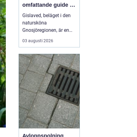
omfattande guide till
rätt val
Gislaved, beläget i den
natursköna
Gnosjöregionen, är en
charmig kommun i
03 augusti 2026
Jönköpings län känt för
sin industriella historia
och härliga natur. Med
närheten till Nissan, som
flyter genom kommunen
...
Avloppspolning