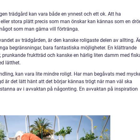
 egen trädgård kan vara både en ynnest och ett ok. Att ha
la eller stora plätt precis som man önskar kan kännas som en dr
 något som man gärna vill förtränga.
ndet av trädgården, är den kanske roligaste delen av allting. Ä
l inga begränsningar, bara fantastiska möjligheter. En klättrande
r, prunkande fruktträd och kanske en härlig liten damm med fisk
d lätthet.
 handling, kan vara lite mindre roligt. Har man begåvats med myck
agd är det lätt hänt att det börjar kännas trögt när man väl ska
stanna av i avvaktan på någonting. En avvaktan på inspiration