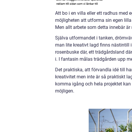
Att bo i en villa eller ett radhus med
möjligheten att utforma sin egen lil
Men allt arbete som detta innebär är
Själva utformandet i tanken, drömväva
man lite kreativt lagd finns nästintil
rosenbuske där, ett trädgårdsland dä
i. I fantasin målas trädgården upp me
Det praktiska, att förvandla idé till
kreativitet men inte är så praktiskt l
komma igång och hela projektet kan 
möjligen.