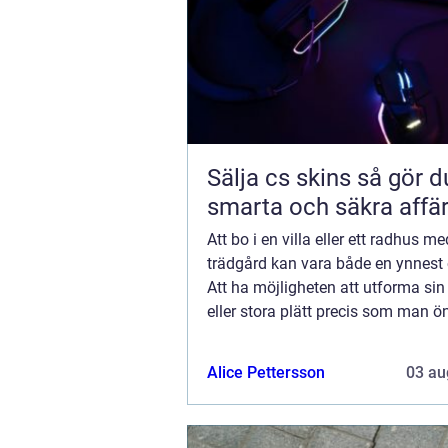
Sälja cs skins så gör du
smarta och säkra affä
Att bo i en villa eller ett radhus m
trädgård kan vara både en ynnest 
Att ha möjligheten att utforma sin 
eller stora plätt precis som man ö
kännas som en dröm. Men allt ar
detta innebär är något som man ..
Alice Pettersson
03 au