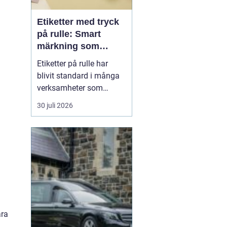
Etiketter med tryck
på rulle: Smart
märkning som
stärker både flöde
Etiketter på rulle har
och varumärke
blivit standard i många
verksamheter som
behöver snabb, tydlig
30 juli 2026
och hållbar märkning.
Oavsett om det gäller
livsmedel, ehandel, lager
eller butiker handlar allt i
grunden om samma sak:
rätt ...
ara