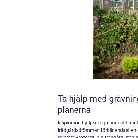
Ta hjälp med grävni
planerna
Inspiration hjälper föga när det handl
trädgårdsdrömmen förblir endast en d
leverera växter till din trädgård utan