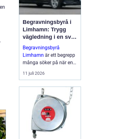
ken
Begravningsbyrå i
Limhamn: Trygg
vägledning i en svår
.
tid
Begravningsbyrå
Limhamn
är ett begrepp
många söker på när en
nära anhörig har gått
11 juli 2026
bort och behovet av stöd
plötsligt b...