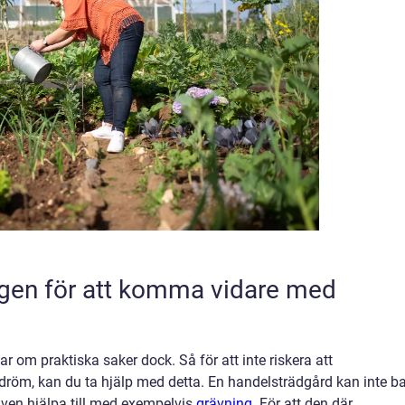
ngen för att komma vidare med
ar om praktiska saker dock. Så för att inte riskera att
röm, kan du ta hjälp med detta. En handelsträdgård kan inte b
 även hjälpa till med exempelvis
grävning
. För att den där