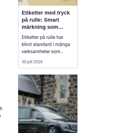
Etiketter med tryck
på rulle: Smart
märkning som
stärker både flöde
Etiketter på rulle har
och varumärke
blivit standard i många
verksamheter som
behöver snabb, tydlig
30 juli 2026
och hållbar märkning.
Oavsett om det gäller
livsmedel, ehandel, lager
eller butiker handlar allt i
grunden om samma sak:
rätt ...
ch
a