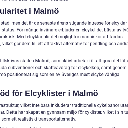
ularitet i Malmö
stad, men det är de senaste årens stigande intresse för elcyklar
 status. För många invånare erbjuder en elcykel det bästa av tv
raktisk. Med elcyklar blir det möjligt för människor att färdas
 vilket gör dem till ett attraktivt alternativ för pendling och andr
llskrivas staden Malmö, som aktivt arbetar för att göra det lätt
juda subventioner och skatteavdrag för elcykelköp, samt genom 
almö positionerat sig som en av Sveriges mest elcykelvänliga
töd för Elcyklister i Malmö
astruktur, vilket inte bara inkluderar traditionella cykelbanor uta
ar. Detta har skapat en gynnsam miljö för cyklister, vilket i sin tu
som ett realistiskt transportalternativ.