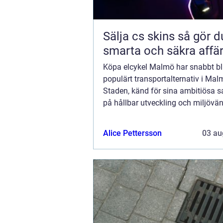
Sälja cs skins så gör du
smarta och säkra affä
Köpa elcykel Malmö har snabbt bliv
populärt transportalternativ i Mal
Staden, känd för sina ambitiösa s
på hållbar utveckling och miljövän
transportmedel, har omfamnat elc.
Alice Pettersson
03 au