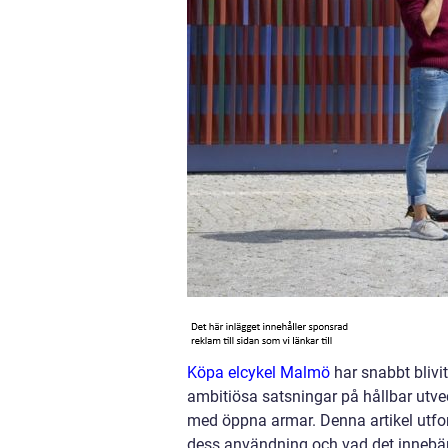
Köpa elcykel Malmö
har snabbt blivit
ambitiösa satsningar på hållbar utve
med öppna armar. Denna artikel utfors
dess användning och vad det innebär 