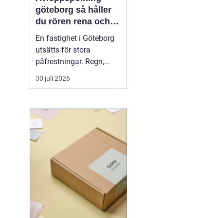
göteborg så håller
du rören rena och
trygga året runt
En fastighet i Göteborg
utsätts för stora
påfrestningar. Regn,
snabba
30 juli 2026
temperaturväxlingar och
äldre ledningsnät gör att
avloppen behöver mer
omsorg än många tror.
När vatten börjar rinna
undan långsamt, avlopp
luktar illa eller
golvbrunnar bubblar är...