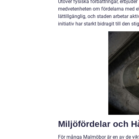
Utöver fysiska förbättringar, erbjud
medvetenheten om fördelarna med elc
lättillgänglig, och staden arbetar akt
initiativ har starkt bidragit till den
Miljöfördelar och H
För många Malmöbor är en av de vikt