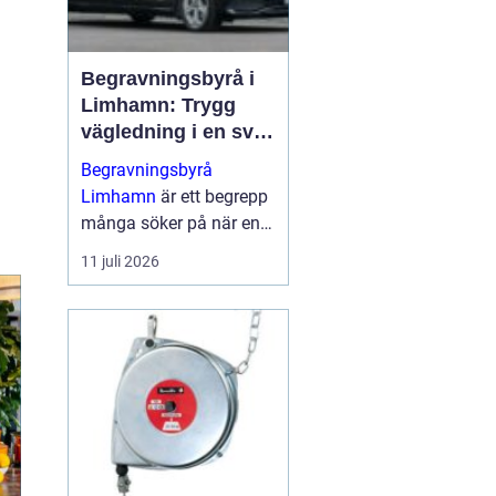
Begravningsbyrå i
Limhamn: Trygg
vägledning i en svår
tid
Begravningsbyrå
Limhamn
är ett begrepp
många söker på när en
nära anhörig har gått
11 juli 2026
bort och behovet av stöd
plötsligt b...