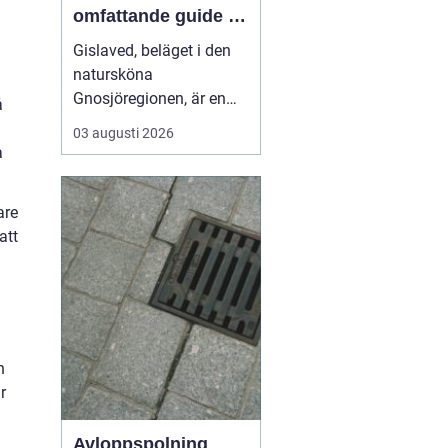
omfattande guide till
rätt val
Gislaved, beläget i den
natursköna
Gnosjöregionen, är en
å
charmig kommun i
03 augusti 2026
Jönköpings län känt för
a
sin industriella historia
och härliga natur. Med
are
närheten till Nissan, som
att
flyter genom kommunen
...
n
r
Avloppspolning