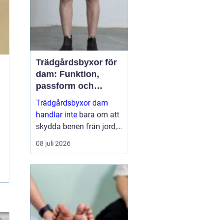
dess...
Trädgårdsbyxor för
dam: Funktion,
passform och
hållbar stil i rabatten
Trädgårdsbyxor dam
handlar inte
bara om att
skydda benen från jord,
taggar och väta. Rätt
08 juli 2026
byxa gör arbetet enklare,
roligare och mer
skonsamt för kroppen. ...