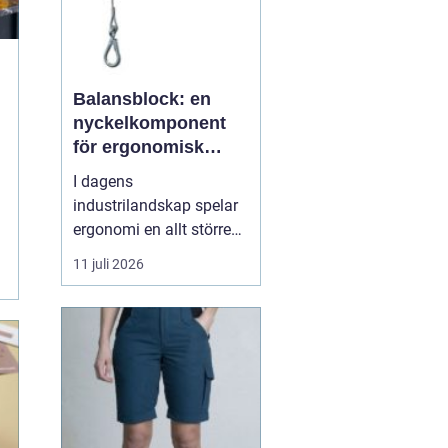
Balansblock: en
nyckelkomponent
för ergonomisk
effektivitet
I dagens
industrilandskap spelar
ergonomi en allt större
roll. Det handlar inte
11 juli 2026
bara om att skapa en
behagligare arbetsmiljö
för anställda, utan även
om att optimera
produktiviteten. Ett
verktyg som allt mer
sprider sig inom
industrin, tack vare