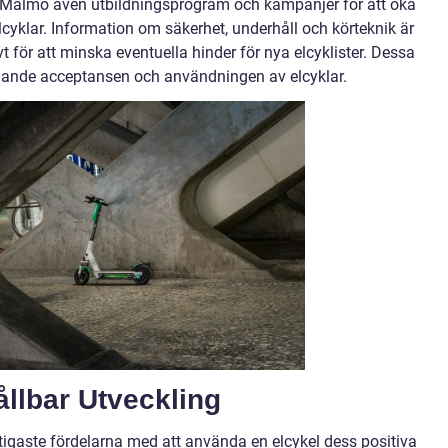
er Malmö även utbildningsprogram och kampanjer för att öka
yklar. Information om säkerhet, underhåll och körteknik är
ivt för att minska eventuella hinder för nya elcyklister. Dessa
 stigande acceptansen och användningen av elcyklar.
ållbar Utveckling
igaste fördelarna med att använda en elcykel dess positiva