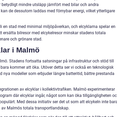
r betydligt mindre utsläpp jämfört med bilar och andra
 kan de dessutom laddas med förnybar energi, vilket ytterligare
li en stad med minimal miljöpåverkan, och elcyklarna spelar en
tt ersätta bilresor med elcykelresor minskar stadens totala
 renare och grönare stad.
lar i Malmö
almö. Stadens fortsatta satsningar på infrastruktur och stöd till
 bara kommer att öka. Utöver detta ser vi också en teknologisk
d nya modeller som erbjuder längre batteritid, bättre prestanda
egrationen av elcyklar i kollektivtrafiken. Malmö experimenterar
rogram där elcyklar ingår, något som kan öka tillgängligheten o
pulärt. Med dessa initiativ ser det ut som att elcykeln inte bar
l av Malmös totala transportlandskap.