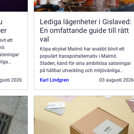
Lediga lägenheter i Gislaved:
rer
En omfattande guide till rätt
val
it ett
mö.
Köpa elcykel Malmö har snabbt blivit ett
atsningar
populärt transportalternativ i Malmö.
liga
Staden, känd för sina ambitiösa satsningar
..
på hållbar utveckling och miljövänliga
transportmedel, har omfamnat elc...
gusti 2026
Karl Lindgren
03 augusti 2026