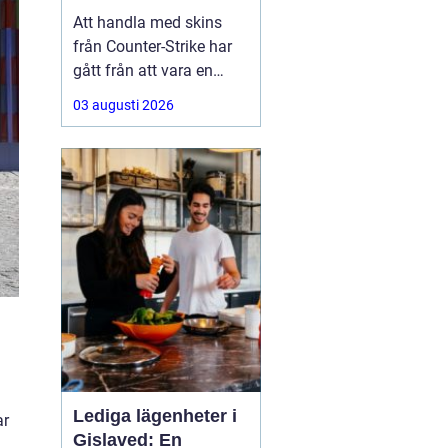
Att handla med skins
från Counter-Strike har
gått från att vara en
hobby till att bli en riktig
03 augusti 2026
andrahandsmarknad.
Knivar, handskar och
sällsynta vapen-skins
kan vara värda tusentals
kronor, men många är
osäkra på hur de ska gå
till väga när de
Lediga lägenheter i
ar
Gislaved: En