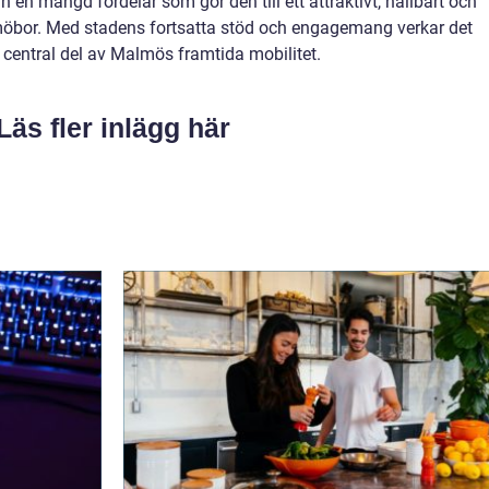
en mängd fördelar som gör den till ett attraktivt, hållbart och
lmöbor. Med stadens fortsatta stöd och engagemang verkar det
central del av Malmös framtida mobilitet.
Läs fler inlägg här