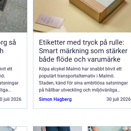
 så
Etiketter med tryck på rulle:
ch
Smart märkning som stärker
både flöde och varumärke
it ett
Köpa elcykel Malmö har snabbt blivit ett
mö.
populärt transportalternativ i Malmö.
atsningar
Staden, känd för sina ambitiösa satsningar
liga
på hållbar utveckling och miljövänliga
..
transportmedel, har omfamnat elc...
0 juli 2026
Simon Hagberg
30 juli 2026