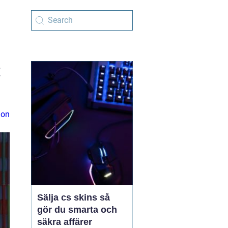
t
ion
Sälja cs skins så
gör du smarta och
säkra affärer