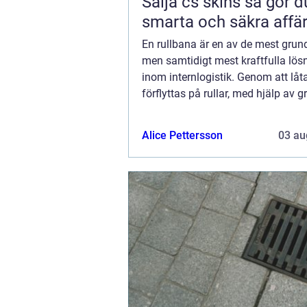
Sälja cs skins så gör du
smarta och säkra affä
En rullbana är en av de mest gru
men samtidigt mest kraftfulla lös
inom internlogistik. Genom att låt
förflyttas på rullar, med hjälp av g
eller motorer, skapas ett flöde som.
Alice Pettersson
03 au