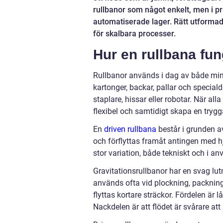
rullbanor som något enkelt, men i prak
automatiserade lager. Rätt utformad 
för skalbara processer.
Hur en rullbana fu
Rullbanor används i dag av både mind
kartonger, backar, pallar och special
staplare, hissar eller robotar. När al
flexibel och samtidigt skapa en trygg
En
driven rullbana
består i grunden av
och förflyttas framåt antingen med hj
stor variation, både tekniskt och i 
Gravitationsrullbanor har en svag lut
används ofta vid plockning, packning 
flyttas kortare sträckor. Fördelen är 
Nackdelen är att flödet är svårare at