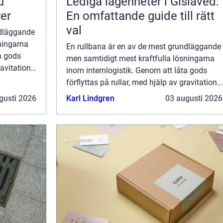
Lediga lägenheter i Gislaved:
rer
En omfattande guide till rätt
val
ndläggande
ningarna
En rullbana är en av de mest grundläggande
a gods
men samtidigt mest kraftfulla lösningarna
ravitation
inom internlogistik. Genom att låta gods
..
förflyttas på rullar, med hjälp av gravitation
eller motorer, skapas ett flöde som...
gusti 2026
Karl Lindgren
03 augusti 2026