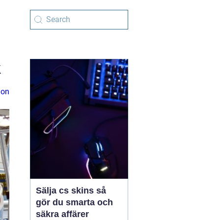
k
ion
Sälja cs skins så
gör du smarta och
säkra affärer