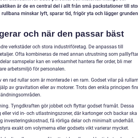
tiken är de en central del i allt från små packstationer till sto
rullbana minskar lyft, sparar tid, frigör yta och lägger grunden
ngerar och när den passar bäst
re verkstäder och stora industriföretag. De anpassas till
detaljer. Ofta kombineras de med annan utrustning som palllyftar
la delar samspelar kan en verksamhet hantera fler order, bli mer
are arbetsmiljö för personalen.
 en rad rullar som är monterade i en ram. Godset vilar på rullar
älp av gravitation eller av motorer. Trots den enkla principen fi
användningsområden.
ning. Tyngdkraften gör jobbet och flyttar godset framåt. Dessa
eller vid in- och utlastningszoner, där kartonger och backar ska
låg investeringskostnad, få rörliga delar och minimalt underhåll.
t styra exakt om volymerna eller godsets vikt varierar mycket.