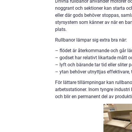
Drivna rullbanor använder motorer och
noggrant och sektioner kan starta och
eller där gods behöver stoppas, saml
styrsystem som känner av när en bana
plats.
Rullbanor lämpar sig extra bra när:
– flödet är återkommande och går 
– godset har relativt likartade mått o
– lyft och bärande tar tid eller sliter
– ytan behöver utnyttjas effektivare, 
För lättare tillämpningar kan rullban
arbetsstationer. Inom tyngre industr
och blir en permanent del av produkt