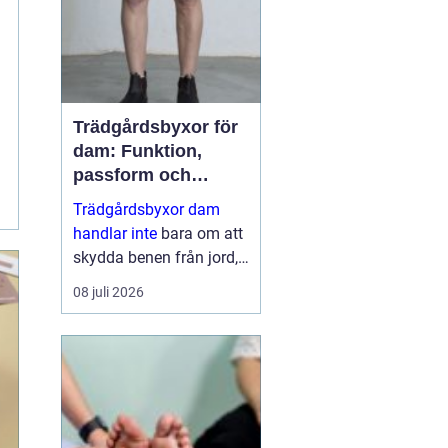
dess...
Trädgårdsbyxor för
dam: Funktion,
passform och
hållbar stil i rabatten
Trädgårdsbyxor dam
handlar inte
bara om att
skydda benen från jord,
taggar och väta. Rätt
08 juli 2026
byxa gör arbetet enklare,
roligare och mer
skonsamt för kroppen. ...