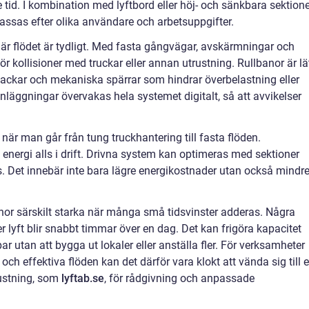
 tid. I kombination med lyftbord eller höj- och sänkbara sektion
passas efter olika användare och arbetsuppgifter.
är flödet är tydligt. Med fasta gångvägar, avskärmningar och
r kollisioner med truckar eller annan utrustning. Rullbanor är lä
lackar och mekaniska spärrar som hindrar överbelastning eller
anläggningar övervakas hela systemet digitalt, så att avvikelser
s när man går från tung truckhantering till fasta flöden.
 energi alls i drift. Drivna system kan optimeras med sektioner
. Det innebär inte bara lägre energikostnader utan också mindr
lbanor särskilt starka när många små tidsvinster adderas. Några
r lyft blir snabbt timmar över en dag. Det kan frigöra kapacitet
r utan att bygga ut lokaler eller anställa fler. För verksamheter
ch effektiva flöden kan det därför vara klokt att vända sig till 
rustning, som
lyftab.se
, för rådgivning och anpassade