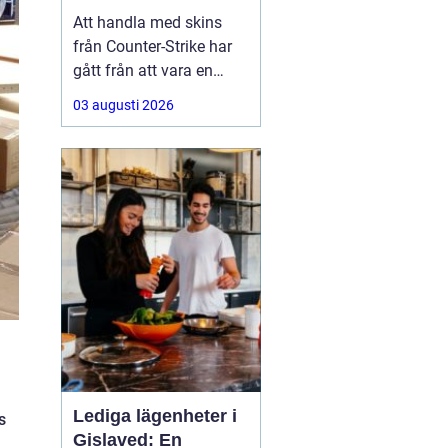
Att handla med skins
från Counter-Strike har
gått från att vara en
hobby till att bli en riktig
03 augusti 2026
andrahandsmarknad.
Knivar, handskar och
sällsynta vapen-skins
kan vara värda tusentals
kronor, men många är
osäkra på hur de ska gå
till väga när de
Lediga lägenheter i
s
Gislaved: En