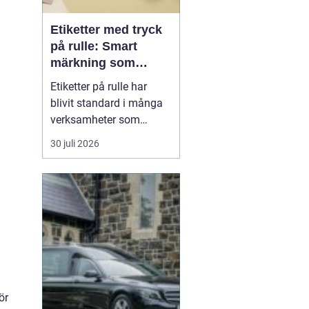
Etiketter med tryck
på rulle: Smart
märkning som
stärker både flöde
Etiketter på rulle har
och varumärke
blivit standard i många
verksamheter som
behöver snabb, tydlig
30 juli 2026
och hållbar märkning.
Oavsett om det gäller
livsmedel, ehandel, lager
eller butiker handlar allt i
grunden om samma sak:
rätt ...
a
ör