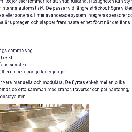
 kedjor eller remmar för att vrida rullarna. Hastigheten kan sty
 stanna automatiskt. De passar vid längre sträckor, högre vikter
as eller sorteras. I mer avancerade system integreras sensorer o
 är upptagen och släpper fram nästa enhet först när det finns
längs samma väg
ch vikt
 på personalen
till exempel i trånga lagergångar
or vara manuella och modulära. De flyttas enkelt mellan olika
i binds de ofta samman med kranar, traverser och pallhantering,
ionslayouten.