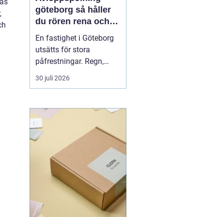
ras
göteborg så håller
,
du rören rena och
ch
trygga året runt
En fastighet i Göteborg
utsätts för stora
påfrestningar. Regn,
snabba
30 juli 2026
temperaturväxlingar och
äldre ledningsnät gör att
avloppen behöver mer
omsorg än många tror.
När vatten börjar rinna
undan långsamt, avlopp
luktar illa eller
golvbrunnar bubblar är...