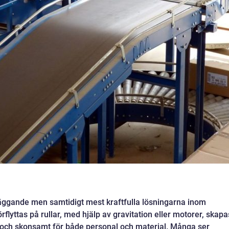
läggande men samtidigt mest kraftfulla lösningarna inom
örflyttas på rullar, med hjälp av gravitation eller motorer, skapa
t och skonsamt för både personal och material. Många ser