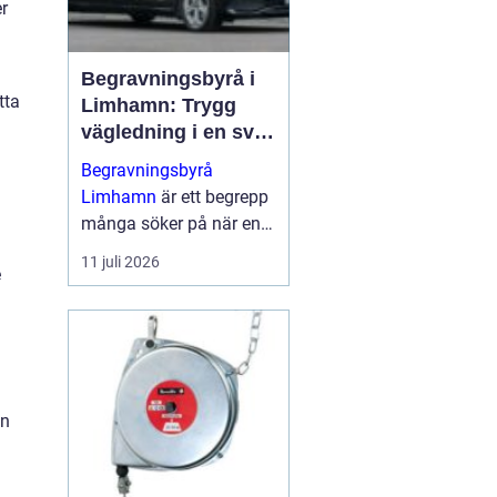
er
Begravningsbyrå i
tta
Limhamn: Trygg
vägledning i en svår
tid
Begravningsbyrå
Limhamn
är ett begrepp
många söker på när en
nära anhörig har gått
11 juli 2026
e
bort och behovet av stöd
plötsligt b...
en