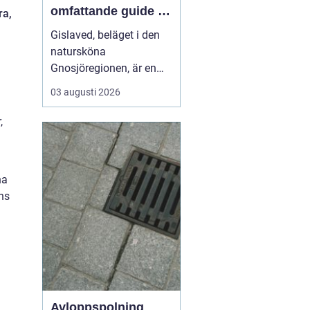
omfattande guide till
ra,
rätt val
Gislaved, beläget i den
natursköna
Gnosjöregionen, är en
charmig kommun i
03 augusti 2026
Jönköpings län känt för
sin industriella historia
,
och härliga natur. Med
närheten till Nissan, som
flyter genom kommunen
na
...
nns
Avloppspolning