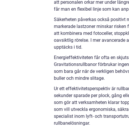
att personalen orkar mer under längre
får man en flexibel linje som kan an
Säkerheten påverkas också positivt n
markerade lastzoner minskar risken fö
att kombinera med fotoceller, stoppk
oavsiktlig rörelse. I mer avancerade 
upptäcks i tid.
Energieffektiviteten får ofta en skjut
Gravitationsrullbanor förbrukar ingen
som bara går när de verkligen behövs
buller och mindre slitage.
Ur ett effektivitetsperspektiv är rul
sekunder sparade per plock, gång elle
som gör att verksamheten klarar toppa
som vill utveckla ergonomiska, säkra o
specialist inom lyft- och transportut
rullbanelösningar.