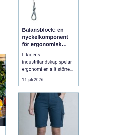
Balansblock: en
nyckelkomponent
för ergonomisk
effektivitet
I dagens
industrilandskap spelar
ergonomi en allt större
roll. Det handlar inte
11 juli 2026
bara om att skapa en
behagligare arbetsmiljö
för anställda, utan även
om att optimera
produktiviteten. Ett
verktyg som allt mer
sprider sig inom
industrin, tack vare