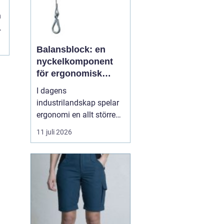
n
Balansblock: en
nyckelkomponent
för ergonomisk
effektivitet
I dagens
industrilandskap spelar
ergonomi en allt större
roll. Det handlar inte
11 juli 2026
bara om att skapa en
behagligare arbetsmiljö
för anställda, utan även
om att optimera
produktiviteten. Ett
verktyg som allt mer
sprider sig inom
industrin, tack vare