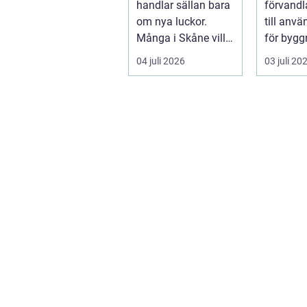
handlar sällan bara
förvandl
om nya luckor.
till anvä
Många i Skåne vill
för bygg
ha ett kök som
snickeri
04 juli 2026
03 juli 20
fungerar bättr...
inredning