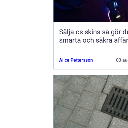
Sälja cs skins så gör du
smarta och säkra affä
Alice Pettersson
03 au