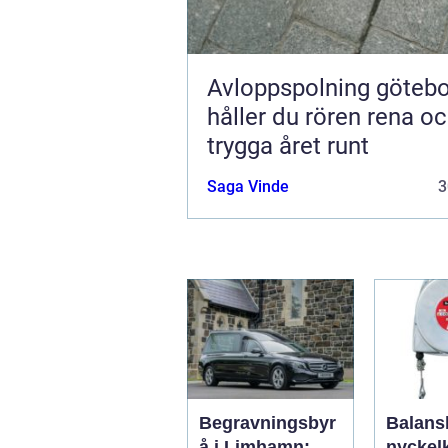
Avloppspolning göteborg
håller du rören rena o
trygga året runt
Saga Vinde
3
Begravningsbyr
Balans
å i Limhamn:
nycke