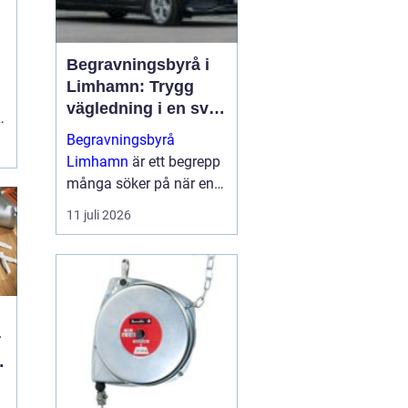
n
Begravningsbyrå i
Limhamn: Trygg
vägledning i en svår
,
tid
Begravningsbyrå
Limhamn
är ett begrepp
många söker på när en
nära anhörig har gått
11 juli 2026
bort och behovet av stöd
plötsligt b...