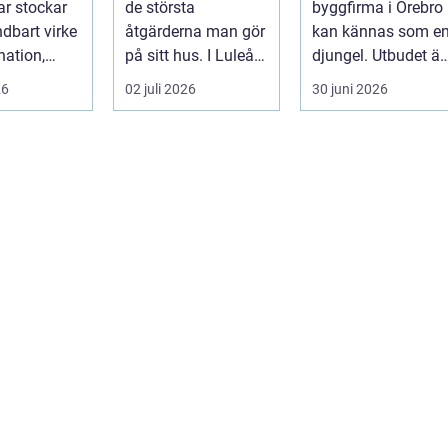
ar stockar
de största
byggfirma i Örebro
ndbart virke
åtgärderna man gör
kan kännas som e
nation,
på sitt hus. I Luleå
djungel. Utbudet är
 och
ställs extra höga
stort, projekten ser
26
02 juli 2026
30 juni 2026
. Här möt...
krav på bå...
olika u...