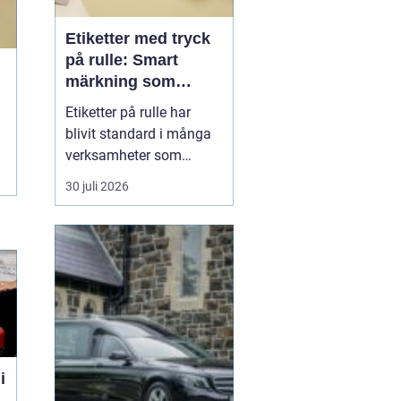
Etiketter med tryck
på rulle: Smart
märkning som
stärker både flöde
Etiketter på rulle har
och varumärke
blivit standard i många
verksamheter som
behöver snabb, tydlig
30 juli 2026
och hållbar märkning.
Oavsett om det gäller
livsmedel, ehandel, lager
eller butiker handlar allt i
grunden om samma sak:
rätt ...
i