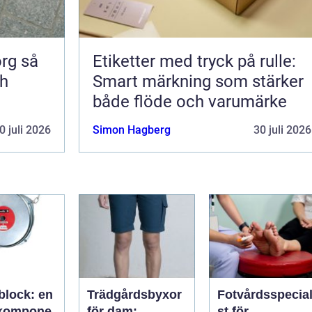
 så
Etiketter med tryck på rulle:
ch
Smart märkning som stärker
både flöde och varumärke
0 juli 2026
Simon Hagberg
30 juli 2026
block: en
Trädgårdsbyxor
Fotvårdsspecial
lkompone
för dam:
st för