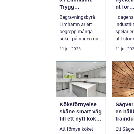
Trygg
nt för
vägledning i en
ergono
Begravningsbyrå
I dagens
svår tid
effektiv
Limhamn är ett
industri
begrepp många
spelar e
söker på när en nä...
allt störr
handlar 
11 juli 2026
11 juli 20
om att s
Köksförnyelse
Sågverk hjärta
skåne smart väg
en håll
till ett nytt kök
träindu
utan
Att förnya köket
Ett Sågv
helrenovering