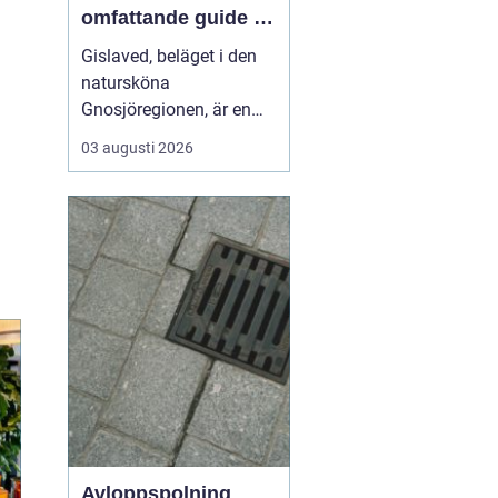
omfattande guide till
rätt val
Gislaved, beläget i den
natursköna
Gnosjöregionen, är en
charmig kommun i
03 augusti 2026
Jönköpings län känt för
sin industriella historia
och härliga natur. Med
närheten till Nissan, som
flyter genom kommunen
...
Avloppspolning