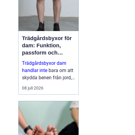
dess...
Trädgårdsbyxor för
dam: Funktion,
passform och
hållbar stil i rabatten
Trädgårdsbyxor dam
handlar inte
bara om att
skydda benen från jord,
taggar och väta. Rätt
08 juli 2026
byxa gör arbetet enklare,
roligare och mer
skonsamt för kroppen. ...