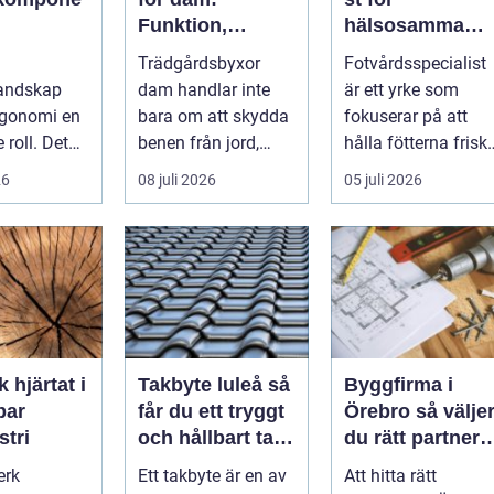
Funktion,
hälsosamma
misk
passform och
fötter i vardage
Trädgårdsbyxor
Fotvårdsspecialist
itet
hållbar stil i
landskap
dam handlar inte
är ett yrke som
rabatten
rgonomi en
bara om att skydda
fokuserar på att
e roll. Det
benen från jord,
hålla fötterna friska
inte bara
taggar och v&au...
minska smärta och
26
08 juli 2026
05 juli 2026
kapa en...
förebyg...
t i
Takbyte luleå så
Byggfirma i
bar
får du ett tryggt
Örebro så väljer
stri
och hållbart tak i
du rätt partner
norrbottniskt
för ditt projekt
erk
Ett takbyte är en av
Att hitta rätt
klimat