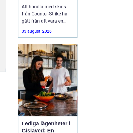
Att handla med skins
från Counter-Strike har
gått från att vara en
hobby till att bli en riktig
03 augusti 2026
andrahandsmarknad.
Knivar, handskar och
sällsynta vapen-skins
kan vara värda tusentals
kronor, men många är
osäkra på hur de ska gå
till väga när de
Lediga lägenheter i
Gislaved: En