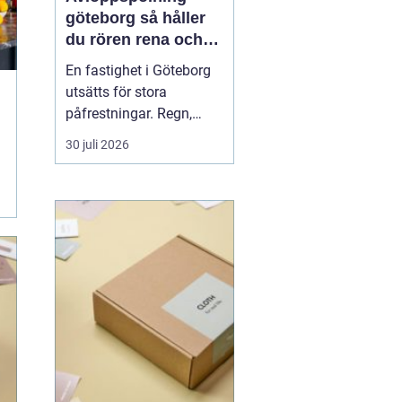
göteborg så håller
du rören rena och
trygga året runt
En fastighet i Göteborg
utsätts för stora
påfrestningar. Regn,
snabba
30 juli 2026
temperaturväxlingar och
äldre ledningsnät gör att
avloppen behöver mer
omsorg än många tror.
När vatten börjar rinna
undan långsamt, avlopp
luktar illa eller
golvbrunnar bubblar är...