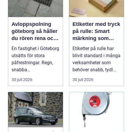
Avloppspolning
Etiketter med tryck
göteborg så håller
på rulle: Smart
du rören rena och
märkning som
trygga året runt
stärker både flöde
En fastighet i Göteborg
Etiketter på rulle har
och varumärke
utsätts för stora
blivit standard i många
påfrestningar. Regn,
verksamheter som
snabba
behöver snabb, tydl...
temperaturväxlingar
30 juli 2026
30 juli 2026
och äldre ...