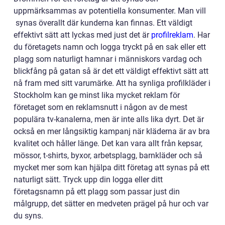
uppmärksammas av potentiella konsumenter. Man vill
synas överallt där kunderna kan finnas. Ett väldigt
effektivt sätt att lyckas med just det är
profilreklam
. Har
du företagets namn och logga tryckt på en sak eller ett
plagg som naturligt hamnar i människors vardag och
blickfång på gatan så är det ett väldigt effektivt sätt att
nå fram med sitt varumärke. Att ha synliga profilkläder i
Stockholm kan ge minst lika mycket reklam för
företaget som en reklamsnutt i någon av de mest
populära tv-kanalerna, men är inte alls lika dyrt. Det är
också en mer långsiktig kampanj när kläderna är av bra
kvalitet och håller länge. Det kan vara allt från kepsar,
mössor, t-shirts, byxor, arbetsplagg, barnkläder och så
mycket mer som kan hjälpa ditt företag att synas på ett
naturligt sätt. Tryck upp din logga eller ditt
företagsnamn på ett plagg som passar just din
målgrupp, det sätter en medveten prägel på hur och var
du syns.