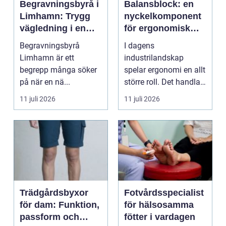
Begravningsbyrå i
Balansblock: en
Limhamn: Trygg
nyckelkomponent
vägledning i en
för ergonomisk
svår tid
effektivitet
Begravningsbyrå
I dagens
Limhamn är ett
industrilandskap
begrepp många söker
spelar ergonomi en allt
på när en nä...
större roll. Det handlar
inte bara om att skapa
11 juli 2026
11 juli 2026
en...
Trädgårdsbyxor
Fotvårdsspecialist
för dam: Funktion,
för hälsosamma
passform och
fötter i vardagen