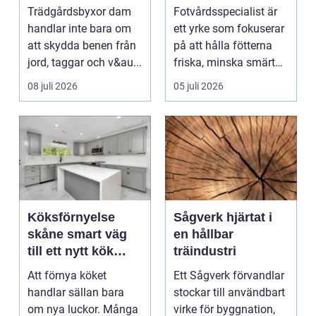
hållbar stil i
Trädgårdsbyxor dam
Fotvårdsspecialist är
rabatten
handlar inte bara om
ett yrke som fokuserar
att skydda benen från
på att hålla fötterna
jord, taggar och v&au...
friska, minska smärta
och förebyg...
08 juli 2026
05 juli 2026
Köksförnyelse
Sågverk hjärtat i
skåne smart väg
en hållbar
till ett nytt kök
träindustri
utan helrenovering
Att förnya köket
Ett Sågverk förvandlar
handlar sällan bara
stockar till användbart
om nya luckor. Många
virke för byggnation,