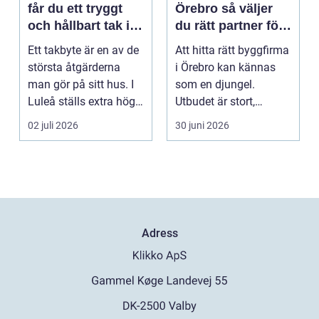
får du ett tryggt
Örebro så väljer
och hållbart tak i
du rätt partner för
norrbottniskt
ditt projekt
Ett takbyte är en av de
Att hitta rätt byggfirma
klimat
största åtgärderna
i Örebro kan kännas
man gör på sitt hus. I
som en djungel.
Luleå ställs extra höga
Utbudet är stort,
krav på bå...
projekten ser olika u...
02 juli 2026
30 juni 2026
Adress