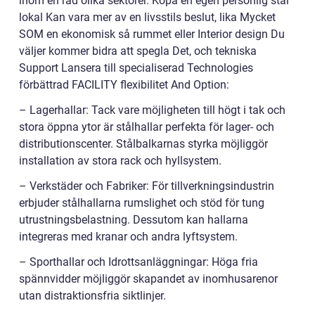
inom en rad olika sektorer. Köpa en egen personlig stål
lokal Kan vara mer av en livsstils beslut, lika Mycket
SOM en ekonomisk så rummet eller Interior design Du
väljer kommer bidra att spegla Det, och tekniska
Support Lansera till specialiserad Technologies
förbättrad FACILITY flexibilitet And Option:
– Lagerhallar: Tack vare möjligheten till högt i tak och
stora öppna ytor är stålhallar perfekta för lager- och
distributionscenter. Stålbalkarnas styrka möjliggör
installation av stora rack och hyllsystem.
– Verkstäder och Fabriker: För tillverkningsindustrin
erbjuder stålhallarna rumslighet och stöd för tung
utrustningsbelastning. Dessutom kan hallarna
integreras med kranar och andra lyftsystem.
– Sporthallar och Idrottsanläggningar: Höga fria
spännvidder möjliggör skapandet av inomhusarenor
utan distraktionsfria siktlinjer.