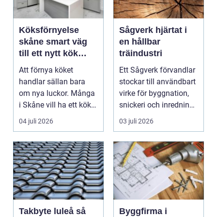
Köksförnyelse
Sågverk hjärtat i
skåne smart väg
en hållbar
till ett nytt kök
träindustri
utan helrenovering
Att förnya köket
Ett Sågverk förvandlar
handlar sällan bara
stockar till användbart
om nya luckor. Många
virke för byggnation,
i Skåne vill ha ett kök
snickeri och inredning.
som fungerar bättr...
Här möt...
04 juli 2026
03 juli 2026
Takbyte luleå så
Byggfirma i