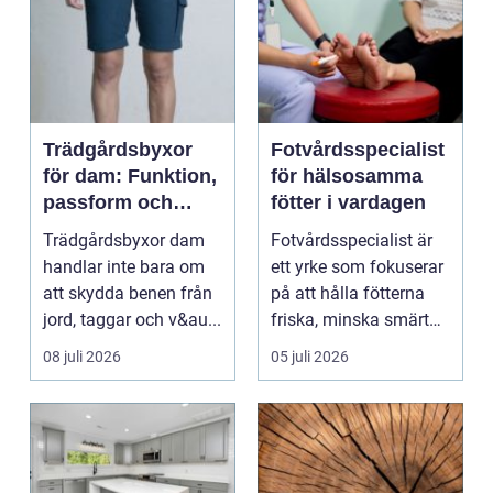
Trädgårdsbyxor
Fotvårdsspecialist
för dam: Funktion,
för hälsosamma
passform och
fötter i vardagen
hållbar stil i
Trädgårdsbyxor dam
Fotvårdsspecialist är
rabatten
handlar inte bara om
ett yrke som fokuserar
att skydda benen från
på att hålla fötterna
jord, taggar och v&au...
friska, minska smärta
och förebyg...
08 juli 2026
05 juli 2026