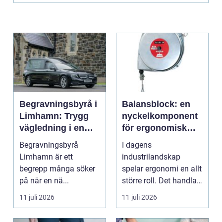
Begravningsbyrå i
Balansblock: en
Limhamn: Trygg
nyckelkomponent
vägledning i en
för ergonomisk
svår tid
effektivitet
Begravningsbyrå
I dagens
Limhamn är ett
industrilandskap
begrepp många söker
spelar ergonomi en allt
på när en nä...
större roll. Det handlar
inte bara om att skapa
11 juli 2026
11 juli 2026
en...