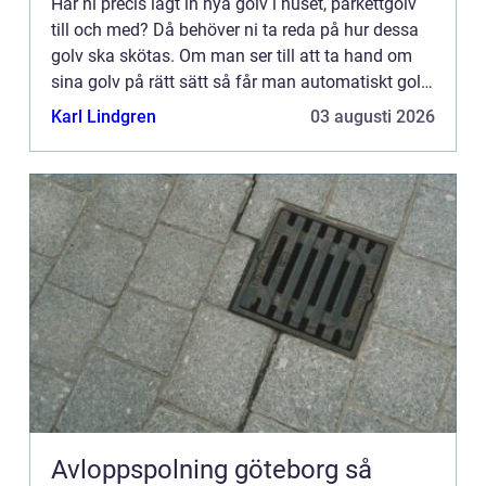
Har ni precis lagt in nya golv i huset, parkettgolv
till och med? Då behöver ni ta reda på hur dessa
golv ska skötas. Om man ser till att ta hand om
sina golv på rätt sätt så får man automatiskt golv
som håller mycket längre. Det är inte alla golv so...
Karl Lindgren
03 augusti 2026
Avloppspolning göteborg så