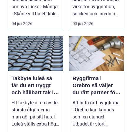
om nya luckor. Många
virke för byggnation,
i Skåne vill ha ett kök
snickeri och inredning.
som fungerar bättr...
Här möt...
04 juli 2026
03 juli 2026
Takbyte luleå så
Byggfirma i
får du ett tryggt
Örebro så väljer
och hållbart tak i
du rätt partner för
norrbottniskt
ditt projekt
Ett takbyte är en av de
Att hitta rätt byggfirma
klimat
största åtgärderna
i Örebro kan kännas
man gör på sitt hus. I
som en djungel.
Luleå ställs extra höga
Utbudet är stort,
krav på bå...
projekten ser olika u...