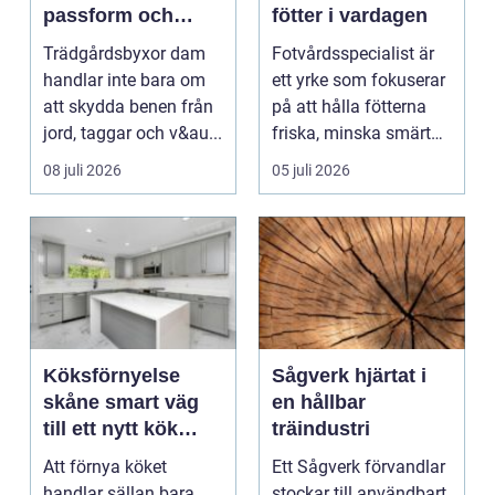
passform och
fötter i vardagen
hållbar stil i
Trädgårdsbyxor dam
Fotvårdsspecialist är
rabatten
handlar inte bara om
ett yrke som fokuserar
att skydda benen från
på att hålla fötterna
jord, taggar och v&au...
friska, minska smärta
och förebyg...
08 juli 2026
05 juli 2026
Köksförnyelse
Sågverk hjärtat i
skåne smart väg
en hållbar
till ett nytt kök
träindustri
utan helrenovering
Att förnya köket
Ett Sågverk förvandlar
handlar sällan bara
stockar till användbart