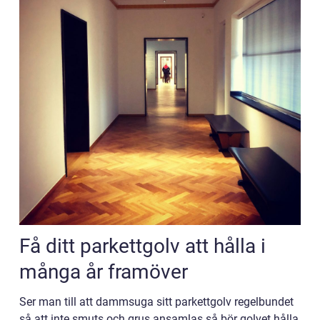
Få ditt parkettgolv att hålla i
många år framöver
Ser man till att dammsuga sitt parkettgolv regelbundet
så att inte smuts och grus ansamlas så bör golvet hålla