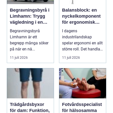
Begravningsbyrå i
Balansblock: en
Limhamn: Trygg
nyckelkomponent
vägledning i en
för ergonomisk
svår tid
effektivitet
Begravningsbyrå
I dagens
Limhamn är ett
industrilandskap
begrepp många söker
spelar ergonomi en allt
på när en nä...
större roll. Det handlar
inte bara om att skapa
11 juli 2026
11 juli 2026
en...
Trädgårdsbyxor
Fotvårdsspecialist
för dam: Funktion,
för hälsosamma