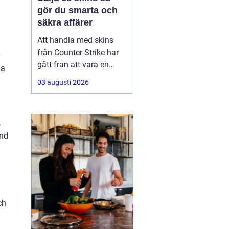
gör du smarta och
säkra affärer
Att handla med skins
från Counter-Strike har
gått från att vara en
ga
hobby till att bli en riktig
03 augusti 2026
andrahandsmarknad.
Knivar, handskar och
sällsynta vapen-skins
s
kan vara värda tusentals
und
kronor, men många är
osäkra på hur de ska gå
till väga när de
ch