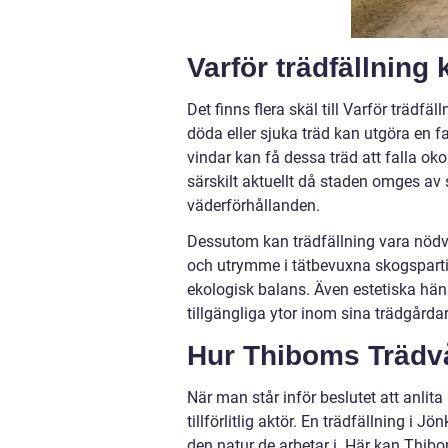
Varför trädfällning
Det finns flera skäl till Varför träd
döda eller sjuka träd kan utgöra en f
vindar kan få dessa träd att falla oko
särskilt aktuellt då staden omges a
väderförhållanden.
Dessutom kan trädfällning vara nödvän
och utrymme i tätbevuxna skogspartie
ekologisk balans. Även estetiska hän
tillgängliga ytor inom sina trädgårdar 
Hur Thiboms Trädvå
När man står inför beslutet att anlita 
tillförlitlig aktör. En trädfällning i 
den natur de arbetar i. Här kan Thibo