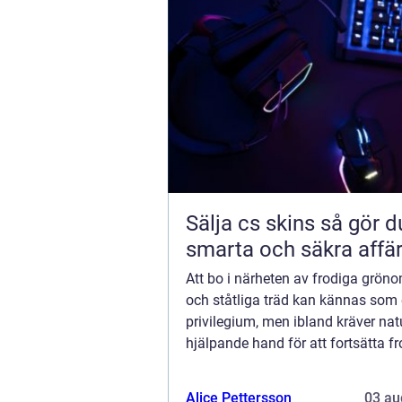
Sälja cs skins så gör du
smarta och säkra affä
Att bo i närheten av frodiga grön
och ståtliga träd kan kännas som 
privilegium, men ibland kräver nat
hjälpande hand för att fortsätta f
ett säkert och balansera...
Alice Pettersson
03 au