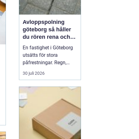
Avloppspolning
göteborg så håller
du rören rena och
trygga året runt
En fastighet i Göteborg
utsätts för stora
påfrestningar. Regn,
snabba
30 juli 2026
temperaturväxlingar och
äldre ledningsnät gör att
avloppen behöver mer
omsorg än många tror.
När vatten börjar rinna
undan långsamt, avlopp
luktar illa eller
golvbrunnar bubblar är...