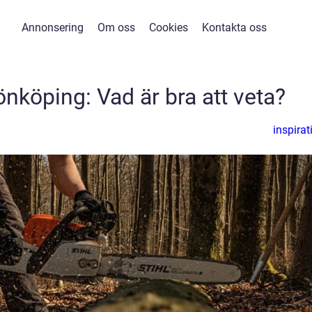
Annonsering
Om oss
Cookies
Kontakta oss
Jönköping: Vad är bra att veta?
inspirat