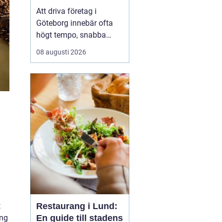
vardagsekonomin
Att driva företag i
Göteborg innebär ofta
högt tempo, snabba
beslut och skiftande
08 augusti 2026
förutsättningar. Många
företagare upplever att
ekonomin stjäl mer tid
än den ger. Här blir en
redovisningsbyrå i
Göteborg en
nyckelpartner. En byrå
hjälper till med bok...
t
Restaurang i Lund:
ing
En guide till stadens