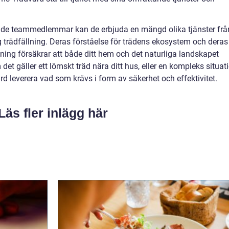
rade teammedlemmar kan de erbjuda en mängd olika tjänster frå
ig trädfällning. Deras förståelse för trädens ekosystem och deras
tning försäkrar att både ditt hem och det naturliga landskapet
et gäller ett lömskt träd nära ditt hus, eller en kompleks situat
d leverera vad som krävs i form av säkerhet och effektivitet.
Läs fler inlägg här