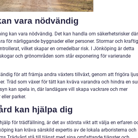
 kan vara nödvändig
fällning kan vara nödvändig. Det kan handla om säkerhetsrisker där
ara för närliggande byggnader eller personer. Stormar och krafti
ntrollerat, vilket skapar en omedelbar risk. I Jönköping är detta
v skogar och grönområden som står exponering för varierande
dig för att främja andra växters tillväxt, genom att frigöra lju
r. Träd som växer för tätt kan kväva varandra och hindra en s
syn kan spela in, där landägare vill skapa vackrare och mer
eller parker.
rd kan hjälpa dig
hjälp för trädfällning, är det av största vikt att välja en erfaren o
Jönköping kan kräva särskild expertis av de lokala arboristerna och
ms Trädvård stå till tjänst med sina omfattande tjänster och