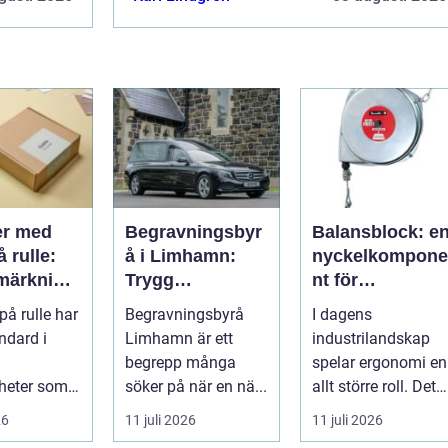
er med
Begravningsbyr
Balansblock: e
å rulle:
å i Limhamn:
nyckelkompone
märkning
Trygg
nt för
ärker
vägledning i en
ergonomisk
 på rulle har
Begravningsbyrå
I dagens
löde och
svår tid
effektivitet
andard i
Limhamn är ett
industrilandskap
rke
begrepp många
spelar ergonomi en
heter som
söker på när en nä...
allt större roll. Det
snabb,
handlar inte bara
26
11 juli 2026
11 juli 2026
om att skapa en...