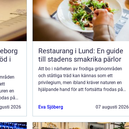
teborg
Restaurang i Lund: En guide
öd i
till stadens smakrika pärlor
Att bo i närheten av frodiga grönområden
och ståtliga träd kan kännas som ett
områden
privilegium, men ibland kräver naturen en
ett
hjälpande hand för att fortsätta frodas på
uren en
ett säkert och balansera...
rodas på
gusti 2026
Eva Sjöberg
07 augusti 2026