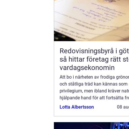
Redovisningsbyrå i gö
så hittar företag rätt st
vardagsekonomin
Att bo i närheten av frodiga grön
och ståtliga träd kan kännas som 
privilegium, men ibland kräver nat
hjälpande hand för att fortsätta f
ett säkert och balansera...
Lotta Albertsson
08 au