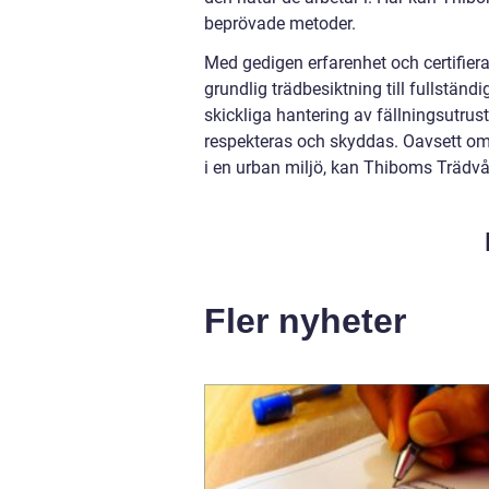
beprövade metoder.
Med gedigen erfarenhet och certifie
grundlig trädbesiktning till fullständ
skickliga hantering av fällningsutrus
respekteras och skyddas. Oavsett om d
i en urban miljö, kan Thiboms Trädvår
Fler nyheter