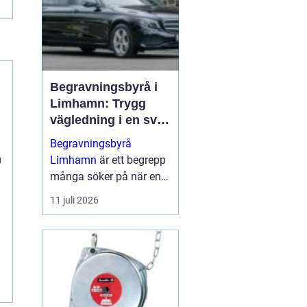
Begravningsbyrå i
Limhamn: Trygg
vägledning i en svår
tid
Begravningsbyrå
n
Limhamn
är ett begrepp
många söker på när en
nära anhörig har gått
11 juli 2026
bort och behovet av stöd
plötsligt b...