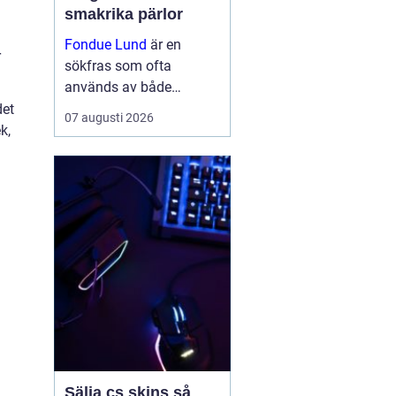
smakrika pärlor
Fondue Lund
är en
r
sökfras som ofta
används av både
besökare och boende
det
07 augusti 2026
som vill hitta bra
k,
matupplevelser i den
historiska
universitetsstaden.
belleepoq...
Sälja cs skins så