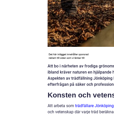
Att bo i närheten av frodiga grönom
ibland kräver naturen en hjälpande ha
Aspekten av trädfällning Jönköping
efterfrågan på säker och professione
Konsten och veten
Att arbeta som
trädfällare Jönköping
och vetenskap där varje träd beräkna