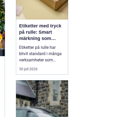
Etiketter med tryck
på rulle: Smart
märkning som
stärker både flöde
Etiketter på rulle har
och varumärke
blivit standard i många
verksamheter som
behöver snabb, tydlig
30 juli 2026
och hållbar märkning.
Oavsett om det gäller
livsmedel, ehandel, lager
eller butiker handlar allt i
grunden om samma sak:
rätt ...