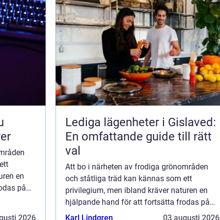
Lediga lägenheter i Gislaved:
rer
En omfattande guide till rätt
val
områden
ett
Att bo i närheten av frodiga grönområden
uren en
och ståtliga träd kan kännas som ett
rodas på
privilegium, men ibland kräver naturen en
hjälpande hand för att fortsätta frodas på
ett säkert och balansera...
gusti 2026
Karl Lindgren
03 augusti 2026