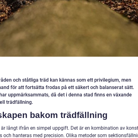
råden och ståtliga träd kan kännas som ett privilegium, men
nd för att fortsätta frodas på ett säkert och balanserat sätt.
 har uppmärksammats, då det i denna stad finns en växande
ll trädfällning.
skapen bakom trädfällning
är långt ifrån en simpel uppgift. Det är en kombination av kons
s och hanteras med precision. Olika metoder som sektionsfälln