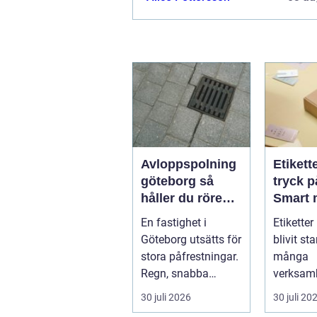
Avloppspolning
Etikett
göteborg så
tryck p
håller du rören
Smart 
rena och trygga
som st
En fastighet i
Etiketter
året runt
både f
Göteborg utsätts för
blivit st
varumä
stora påfrestningar.
många
Regn, snabba
verksam
temperaturväxlingar
behöver 
30 juli 2026
30 juli 20
och äldre ...
tydl...