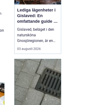
Lediga lägenheter i
n
Gislaved: En
omfattande guide till
rätt val
Gislaved, beläget i den
ion
natursköna
Gnosjöregionen, är en
charmig kommun i
03 augusti 2026
Jönköpings län känt för
sin industriella historia
och härliga natur. Med
närheten till Nissan, som
flyter genom kommunen
...