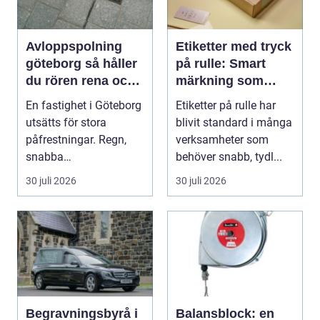
Avloppspolning
Etiketter med tryck
göteborg så håller
på rulle: Smart
du rören rena och
märkning som
trygga året runt
stärker både flöde
En fastighet i Göteborg
Etiketter på rulle har
och varumärke
utsätts för stora
blivit standard i många
påfrestningar. Regn,
verksamheter som
snabba
behöver snabb, tydl...
temperaturväxlingar
30 juli 2026
30 juli 2026
och äldre ...
Begravningsbyrå i
Balansblock: en