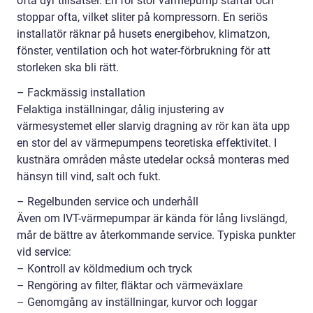
ofta dyr tillsatsel. En för stor värmepump startar och
stoppar ofta, vilket sliter på kompressorn. En seriös
installatör räknar på husets energibehov, klimatzon,
fönster, ventilation och hot water-förbrukning för att
storleken ska bli rätt.
– Fackmässig installation
Felaktiga inställningar, dålig injustering av
värmesystemet eller slarvig dragning av rör kan äta upp
en stor del av värmepumpens teoretiska effektivitet. I
kustnära områden måste utedelar också monteras med
hänsyn till vind, salt och fukt.
– Regelbunden service och underhåll
Även om IVT-värmepumpar är kända för lång livslängd,
mår de bättre av återkommande service. Typiska punkter
vid service:
– Kontroll av köldmedium och tryck
– Rengöring av filter, fläktar och värmeväxlare
– Genomgång av inställningar, kurvor och loggar