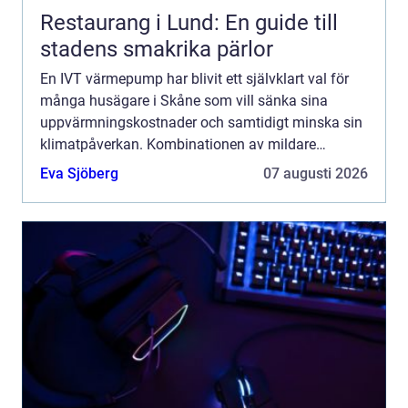
Restaurang i Lund: En guide till
stadens smakrika pärlor
En IVT värmepump har blivit ett självklart val för
många husägare i Skåne som vill sänka sina
uppvärmningskostnader och samtidigt minska sin
klimatpåverkan. Kombinationen av mildare
skånskt klimat, höga elpriser och tillgång till
Eva Sjöberg
07 augusti 2026
seriösa installatöre...