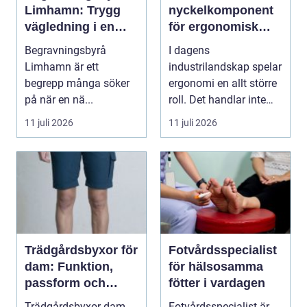
Limhamn: Trygg
nyckelkomponent
vägledning i en
för ergonomisk
svår tid
effektivitet
Begravningsbyrå
I dagens
Limhamn är ett
industrilandskap spelar
begrepp många söker
ergonomi en allt större
på när en nä...
roll. Det handlar inte
bara om att skapa en...
11 juli 2026
11 juli 2026
Trädgårdsbyxor för
Fotvårdsspecialist
dam: Funktion,
för hälsosamma
passform och
fötter i vardagen
hållbar stil i
Trädgårdsbyxor dam
Fotvårdsspecialist är