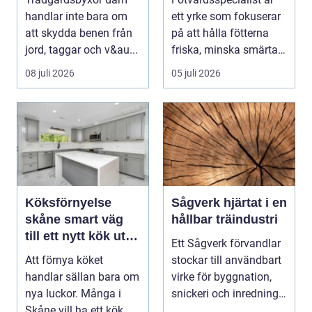
rabatten
handlar inte bara om
ett yrke som fokuserar
att skydda benen från
på att hålla fötterna
jord, taggar och v&au...
friska, minska smärta
och förebyg...
08 juli 2026
05 juli 2026
Köksförnyelse
Sågverk hjärtat i en
skåne smart väg
hållbar träindustri
till ett nytt kök utan
Ett Sågverk förvandlar
helrenovering
Att förnya köket
stockar till användbart
handlar sällan bara om
virke för byggnation,
nya luckor. Många i
snickeri och inredning.
Skåne vill ha ett kök
Här möt...