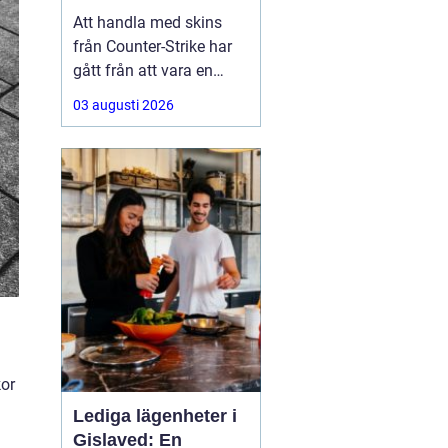
Att handla med skins
från Counter-Strike har
gått från att vara en
hobby till att bli en riktig
03 augusti 2026
andrahandsmarknad.
Knivar, handskar och
sällsynta vapen-skins
kan vara värda tusentals
kronor, men många är
osäkra på hur de ska gå
till väga när de
kor
Lediga lägenheter i
Gislaved: En