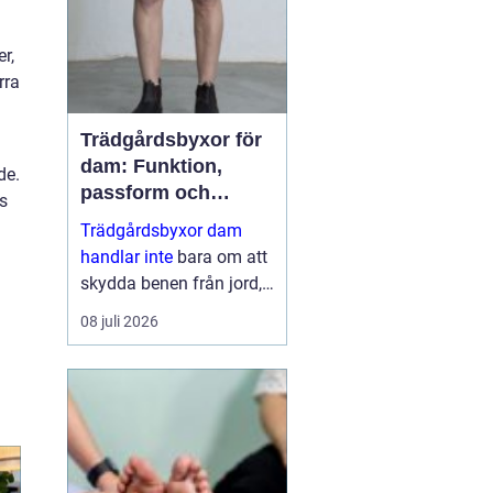
dess...
r,
rra
Trädgårdsbyxor för
dam: Funktion,
de.
passform och
s
hållbar stil i rabatten
Trädgårdsbyxor dam
handlar inte
bara om att
skydda benen från jord,
taggar och väta. Rätt
08 juli 2026
byxa gör arbetet enklare,
roligare och mer
skonsamt för kroppen. ...