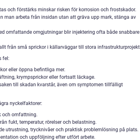
as och förstärks minskar risken för korrosion och frostskador.
an man arbeta från insidan utan att gräva upp mark, stänga av
ed omfattande omgjutningar blir injektering ofta både snabbare
llt från små sprickor i källarväggar till stora infrastrukturprojekt
 fel:
kor eller öppna befintliga mer.
äftning, krympsprickor eller fortsatt läckage.
saken till skadan kvarstår, även om symptomen tillfälligt
ågra nyckelfaktorer:
 och omfattning.
från fukt, temperatur, rörelser och belastning.
e utrustning, trycknivåer och praktisk problemlösning på plats.
ntation och uppföljning efter utfört arbete.