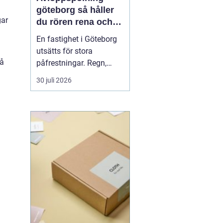
göteborg så håller
gar
du rören rena och
trygga året runt
En fastighet i Göteborg
utsätts för stora
på
påfrestningar. Regn,
snabba
30 juli 2026
temperaturväxlingar och
äldre ledningsnät gör att
avloppen behöver mer
omsorg än många tror.
När vatten börjar rinna
undan långsamt, avlopp
luktar illa eller
golvbrunnar bubblar är...