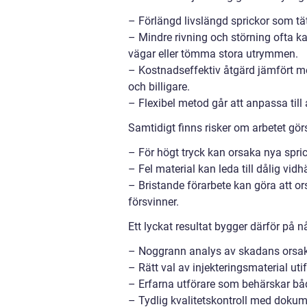
– Förlängd livslängd sprickor som tät
– Mindre rivning och störning ofta k
vägar eller tömma stora utrymmen.
– Kostnadseffektiv åtgärd jämfört m
och billigare.
– Flexibel metod går att anpassa till a
Samtidigt finns risker om arbetet görs
– För högt tryck kan orsaka nya spric
– Fel material kan leda till dålig vidh
– Bristande förarbete kan göra att or
försvinner.
Ett lyckat resultat bygger därför på n
– Noggrann analys av skadans orsak
– Rätt val av injekteringsmaterial uti
– Erfarna utförare som behärskar båd
– Tydlig kvalitetskontroll med dokume