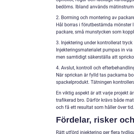
bedöms. Ibland används mätinstrument
2. Borrning och montering av packar
Hål borras i förutbestämda mönster 
packare, små munstycken som kopplas
3. Injektering under kontrollerat tryck
Injekteringsmaterialet pumpas in via
men samtidigt säkerställa att sprickor
4. Avslut, kontroll och efterbehandlin
När sprickan är fylld tas packarna bo
spackelprodukt. Tätningen kontroller
En viktig aspekt är att varje projekt ä
trafikerad bro. Därför krävs både mat
och få ett resultat som håller över tid
Fördelar, risker oc
Rätt utförd injektering ger flera tydlig