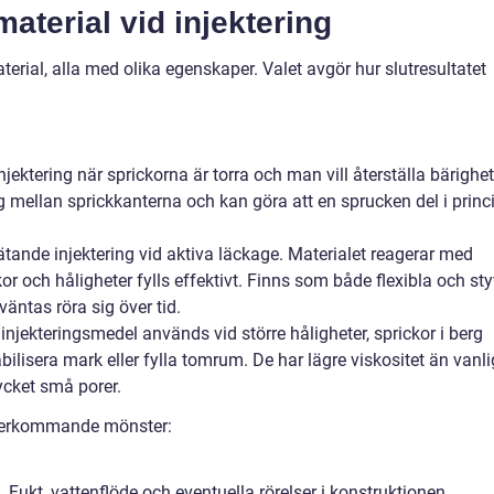
material vid injektering
aterial, alla med olika egenskaper. Valet avgör hur slutresultatet
njektering när sprickorna är torra och man vill återställa bärighet
 mellan sprickkanterna och kan göra att en sprucken del i princ
tande injektering vid aktiva läckage. Materialet reagerar med
ckor och håligheter fylls effektivt. Finns som både flexibla och st
äntas röra sig över tid.
ekteringsmedel används vid större håligheter, sprickor i berg
abilisera mark eller fylla tomrum. De har lägre viskositet än vanli
ycket små porer.
 återkommande mönster:
 Fukt, vattenflöde och eventuella rörelser i konstruktionen