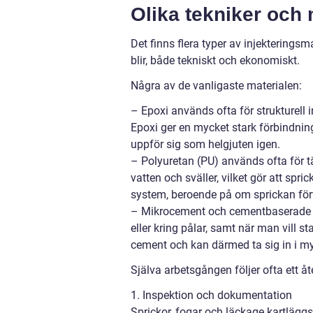
Olika tekniker och 
Det finns flera typer av injekteringsm
blir, både tekniskt och ekonomiskt.
Några av de vanligaste materialen:
– Epoxi används ofta för strukturell i
Epoxi ger en mycket stark förbindning
uppför sig som helgjuten igen.
– Polyuretan (PU) används ofta för tä
vatten och sväller, vilket gör att spri
system, beroende på om sprickan förv
– Mikrocement och cementbaserade inj
eller kring pålar, samt när man vill st
cement och kan därmed ta sig in i m
Själva arbetsgången följer ofta ett
1. Inspektion och dokumentation
Sprickor, fogar och läckage kartläggs.