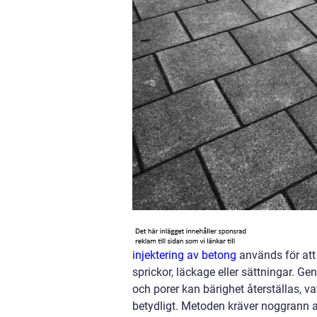
injektering av betong
används för att 
sprickor, läckage eller sättningar. Ge
och porer kan bärighet återställas, 
betydligt. Metoden kräver noggrann an