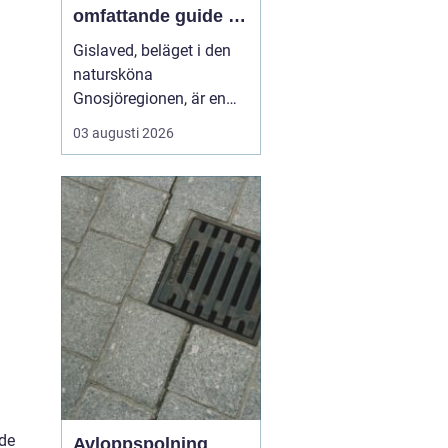
omfattande guide till
rätt val
Gislaved, beläget i den
natursköna
Gnosjöregionen, är en
charmig kommun i
03 augusti 2026
Jönköpings län känt för
sin industriella historia
och härliga natur. Med
närheten till Nissan, som
flyter genom kommunen
...
nde
Avloppspolning