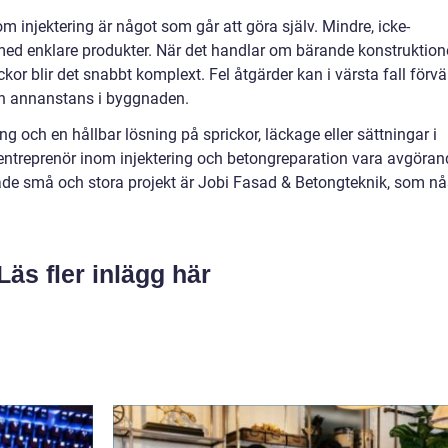
 injektering är något som går att göra själv. Mindre, icke-
ed enklare produkter. När det handlar om bärande konstruktione
kor blir det snabbt komplext. Fel åtgärder kan i värsta fall förvä
on annanstans i byggnaden.
g och en hållbar lösning på sprickor, läckage eller sättningar i
entreprenör inom injektering och betongreparation vara avgöran
åde små och stora projekt är Jobi Fasad & Betongteknik, som nå
Läs fler inlägg här