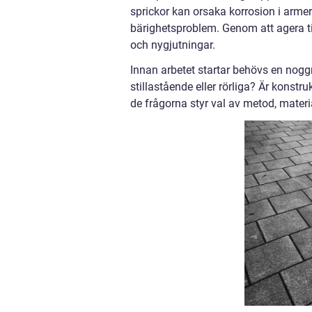
sprickor kan orsaka korrosion i arme
bärighetsproblem. Genom att agera ti
och nygjutningar.
Innan arbetet startar behövs en nogg
stillastående eller rörliga? Är konstru
de frågorna styr val av metod, materia