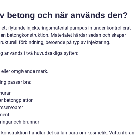
 av betong och när används den?
 ett flytande injekteringsmaterial pumpas in under kontrollerat
er i en betongkonstruktion. Materialet härdar sedan och skapar
trukturell förbindning, beroende på typ av injektering.
ng används i två huvudsakliga syften:
n eller omgivande mark.
ring passar bra:
murar
er betongplattor
 reservoarer
ament
ringar och brunnar
n konstruktion handlar det sällan bara om kosmetik. Vattenföra