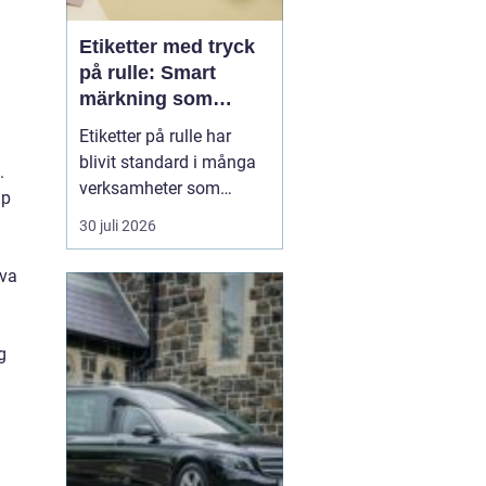
Etiketter med tryck
på rulle: Smart
märkning som
stärker både flöde
Etiketter på rulle har
och varumärke
blivit standard i många
.
verksamheter som
ip
behöver snabb, tydlig
30 juli 2026
och hållbar märkning.
Oavsett om det gäller
yva
livsmedel, ehandel, lager
eller butiker handlar allt i
grunden om samma sak:
g
rätt ...