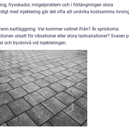
ring, frysskador, mögelproblem och i förlängningen stora
digt med injektering går det ofta att undvika kostsamma rivnin
rann kartläggning. Var kommer vattnet ifrån? Är sprickorna
ktionen utsatt för vibrationer eller stora lastvariationer? Svaren 
l och trycknivå vid injekteringen.