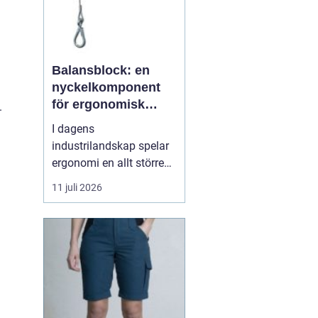
Balansblock: en
nyckelkomponent
för ergonomisk
.
effektivitet
I dagens
industrilandskap spelar
ergonomi en allt större
roll. Det handlar inte
11 juli 2026
bara om att skapa en
behagligare arbetsmiljö
för anställda, utan även
om att optimera
produktiviteten. Ett
verktyg som allt mer
sprider sig inom
industrin, tack vare