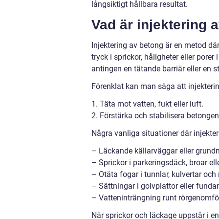
långsiktigt hållbara resultat.
Vad är injektering
Injektering av betong är en metod där
tryck i sprickor, håligheter eller por
antingen en tätande barriär eller en s
Förenklat kan man säga att injekteri
1. Täta mot vatten, fukt eller luft.
2. Förstärka och stabilisera betonge
Några vanliga situationer där injekte
– Läckande källarväggar eller grund
– Sprickor i parkeringsdäck, broar ell
– Otäta fogar i tunnlar, kulvertar och
– Sättningar i golvplattor eller fund
– Vatteninträngning runt rörgenomfö
När sprickor och läckage uppstår i e