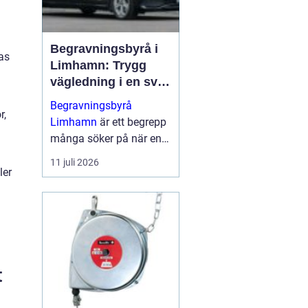
Begravningsbyrå i
as
Limhamn: Trygg
vägledning i en svår
tid
Begravningsbyrå
r,
Limhamn
är ett begrepp
många söker på när en
nära anhörig har gått
11 juli 2026
bort och behovet av stöd
ler
plötsligt b...
t