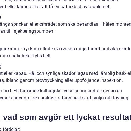
 eller kameror för att få en bättre bild av problemet.
e
längs sprickan eller området som ska behandlas. I hålen monter
 till injekteringspumpen.
 packarna. Tryck och flöde övervakas noga för att undvika skado
 och håligheter fylls helt.
g
rt eller kapas. Hål och synliga skador lagas med lämplig bruk- el
as, ibland genom provtryckning eller uppföljande inspektion.
r unikt. Ett läckande källargolv i en villa har andra krav än en
erialkännedom och praktisk erfarenhet för att välja rätt lösning
.
h vad som avgör ett lyckat resulta
a fördelar: