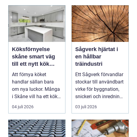
Köksförnyelse
Sågverk hjärtat i
skåne smart väg
en hållbar
till ett nytt kök
träindustri
utan helrenovering
Att förnya köket
Ett Sågverk förvandlar
handlar sällan bara
stockar till användbart
om nya luckor. Många
virke för byggnation,
i Skåne vill ha ett kök
snickeri och inredning.
som fungerar bättr...
Här möt...
04 juli 2026
03 juli 2026