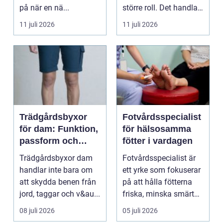
på när en nä...
större roll. Det handlar
inte bara om att skapa
11 juli 2026
11 juli 2026
en...
Trädgårdsbyxor
Fotvårdsspecialist
för dam: Funktion,
för hälsosamma
passform och
fötter i vardagen
hållbar stil i
Trädgårdsbyxor dam
Fotvårdsspecialist är
rabatten
handlar inte bara om
ett yrke som fokuserar
att skydda benen från
på att hålla fötterna
jord, taggar och v&au...
friska, minska smärta
och förebyg...
08 juli 2026
05 juli 2026