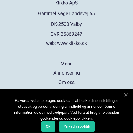
web:
www.klikko.dk
Menu
Annonsering
Om oss
Cookies
På vores website bruges cookies til at huske dine indstillinger,
Kontakta oss
statistik og personalisering af indhold og annoncer. Denne
Sitemap
information deles med tredjepart. Ved fortsat brug af websiden
godkender du cookiepolitikken.
Ok
Privatlivspolitik