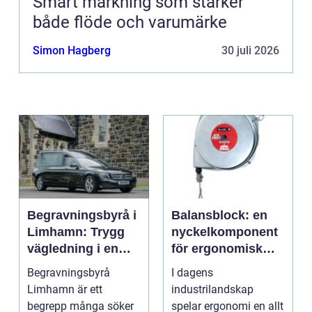
Smart märkning som stärker
både flöde och varumärke
Simon Hagberg
30 juli 2026
Begravningsbyrå i
Balansblock: en
Limhamn: Trygg
nyckelkomponent
vägledning i en
för ergonomisk
svår tid
effektivitet
Begravningsbyrå
I dagens
Limhamn är ett
industrilandskap
begrepp många söker
spelar ergonomi en allt