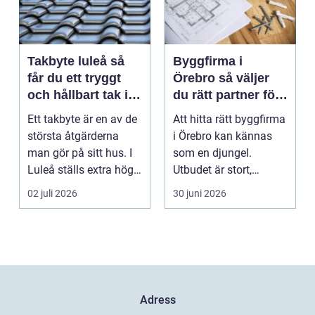
Takbyte luleå så
Byggfirma i
får du ett tryggt
Örebro så väljer
och hållbart tak i
du rätt partner för
norrbottniskt
ditt projekt
Ett takbyte är en av de
Att hitta rätt byggfirma
klimat
största åtgärderna
i Örebro kan kännas
man gör på sitt hus. I
som en djungel.
Luleå ställs extra höga
Utbudet är stort,
krav på bå...
projekten ser olika u...
02 juli 2026
30 juni 2026
Adress