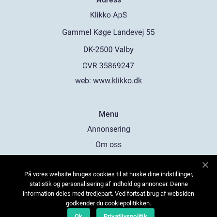
web:
www.klikko.dk
Menu
Annonsering
Om oss
Cookies
På vores website bruges cookies til at huske dine indstillinger,
Kontakta oss
statistik og personalisering af indhold og annoncer. Denne
Sitemap
information deles med tredjepart. Ved fortsat brug af websiden
godkender du cookiepolitikken.
Ok
Privatlivspolitik