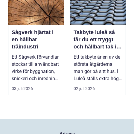
Sågverk hjärtat i
Takbyte luleå så
en hållbar
får du ett tryggt
träindustri
och hållbart tak i
norrbottniskt
Ett Sågverk förvandlar
Ett takbyte är en av de
klimat
stockar till användbart
största åtgärderna
virke för byggnation,
man gör på sitt hus. I
snickeri och inredning.
Luleå ställs extra höga
Här möt...
krav på bå...
03 juli 2026
02 juli 2026
Adress