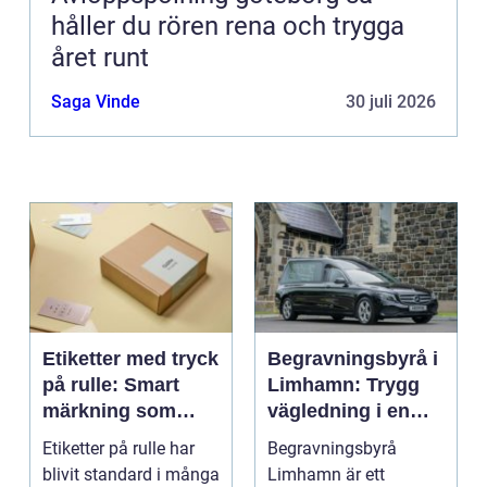
håller du rören rena och trygga
året runt
Saga Vinde
30 juli 2026
Etiketter med tryck
Begravningsbyrå i
på rulle: Smart
Limhamn: Trygg
märkning som
vägledning i en
stärker både flöde
svår tid
Etiketter på rulle har
Begravningsbyrå
och varumärke
blivit standard i många
Limhamn är ett