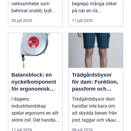
verksamheter som
begrepp många söker
behöver snabb, tydl...
på när en nä...
30 juli 2026
11 juli 2026
Balansblock: en
Trädgårdsbyxor
nyckelkomponent
för dam: Funktion,
för ergonomisk
passform och
effektivitet
hållbar stil i
I dagens
Trädgårdsbyxor dam
rabatten
industrilandskap
handlar inte bara om
spelar ergonomi en allt
att skydda benen från
större roll. Det handlar
jord, taggar och v&au...
inte bara om att skapa
11 juli 2026
08 juli 2026