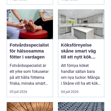
en...
Fotvårdsspecialist
Köksförnyelse
för hälsosamma
skåne smart väg
fötter i vardagen
till ett nytt kök
utan helrenovering
Fotvårdsspecialist är
Att förnya köket
ett yrke som fokuserar
handlar sällan bara
på att hålla fötterna
om nya luckor. Många
friska, minska smärta
i Skåne vill ha ett kök
och förebyg...
som fungerar bättr...
05 juli 2026
04 juli 2026