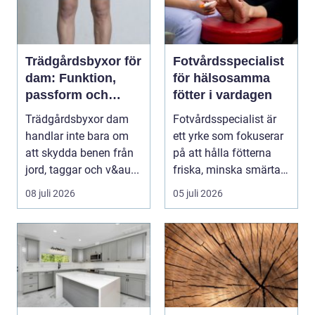
Trädgårdsbyxor för
Fotvårdsspecialist
dam: Funktion,
för hälsosamma
passform och
fötter i vardagen
hållbar stil i
Trädgårdsbyxor dam
Fotvårdsspecialist är
rabatten
handlar inte bara om
ett yrke som fokuserar
att skydda benen från
på att hålla fötterna
jord, taggar och v&au...
friska, minska smärta
och förebyg...
08 juli 2026
05 juli 2026