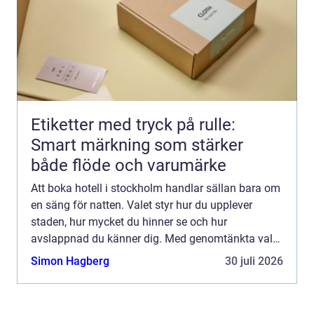
Etiketter med tryck på rulle:
Smart märkning som stärker
både flöde och varumärke
Att boka hotell i stockholm handlar sällan bara om
en säng för natten. Valet styr hur du upplever
staden, hur mycket du hinner se och hur
avslappnad du känner dig. Med genomtänkta val
kring läge, prisnivå och atmosfär går det att få en
Simon Hagberg
30 juli 2026
vistelse som b...