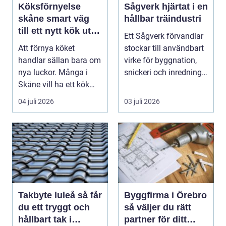
Köksförnyelse
Sågverk hjärtat i en
skåne smart väg
hållbar träindustri
till ett nytt kök utan
Ett Sågverk förvandlar
helrenovering
Att förnya köket
stockar till användbart
handlar sällan bara om
virke för byggnation,
nya luckor. Många i
snickeri och inredning.
Skåne vill ha ett kök
Här möt...
som fungerar bättr...
04 juli 2026
03 juli 2026
Takbyte luleå så får
Byggfirma i Örebro
du ett tryggt och
så väljer du rätt
hållbart tak i
partner för ditt