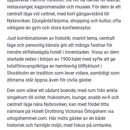
restauranger, kajpromenader och museer. För dem är ett
centralt läge vid vattnet, med kort gångavstånd till
Nybroviken, Djurgårdsfärjorna, shopping och kultur, ofta
viktigare än gym och stora konferensytor.
Just kombinationen av historik, marint tema, centralt
läge och personlig känsla gör att många fastnar för
mindre stiftelseägda hotell i innerstaden. Vissa av dem
startade redan i början av 1900-talet med syfte att ge
totalförsvarspliktiga en hemtrevlig tillflyktsort i
Stockholm en tradition som lever vidare, samtidigt som
dörrarna står öppna även för civila gäster.
Den som söker ett sådant boende, med rum från enkla
singelrum till sviter, frukostrum, lounge, snabb wi-fi och
centralt läge nära Nybroviken, kan med fördel titta
närmare på Hotell Drottning Victorias Örlogshem via
orlogshemmet.com. Här möts gäster av en både
historisk och familjär miljö, med fokus på omtanke,