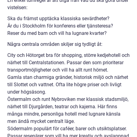
En enkel tumregel är att utgå från vad du ska göra under
vistelsen:
Ska du främst upptäcka klassiska sevärdheter?
Är du i Stockholm för konferens eller tjänsteresa?
Reser du med barn och vill ha lugnare kvarter?
Några centrala områden skiljer sig tydligt åt:
City och Hötorget bra för shopping, större kedjehotell och
närhet till Centralstationen. Passar den som prioriterar
transportmöjligheter och vill ha allt runt hörnet.
Gamla stan charmiga gränder, historisk miljö och närhet
till Slottet och vattnet. Ofta lite högre priser och livligt
under högsäsong.
Östermalm och runt Nybroviken mer klassisk stadsmiljö,
närhet till Djurgården, teatrar och kajerna. Här finns
många mindre, personliga hotell med lugnare känsla
men ändå mycket centralt läge.
Södermalm populärt för caféer, barer och utsiktsplatser.
Passar resenärer som vill ha mer kreativ och avslappnad