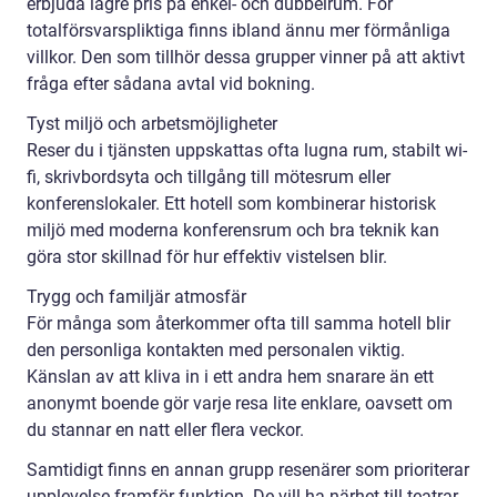
erbjuda lägre pris på enkel- och dubbelrum. För
totalförsvarspliktiga finns ibland ännu mer förmånliga
villkor. Den som tillhör dessa grupper vinner på att aktivt
fråga efter sådana avtal vid bokning.
Tyst miljö och arbetsmöjligheter
Reser du i tjänsten uppskattas ofta lugna rum, stabilt wi-
fi, skrivbordsyta och tillgång till mötesrum eller
konferenslokaler. Ett hotell som kombinerar historisk
miljö med moderna konferensrum och bra teknik kan
göra stor skillnad för hur effektiv vistelsen blir.
Trygg och familjär atmosfär
För många som återkommer ofta till samma hotell blir
den personliga kontakten med personalen viktig.
Känslan av att kliva in i ett andra hem snarare än ett
anonymt boende gör varje resa lite enklare, oavsett om
du stannar en natt eller flera veckor.
Samtidigt finns en annan grupp resenärer som prioriterar
upplevelse framför funktion. De vill ha närhet till teatrar,