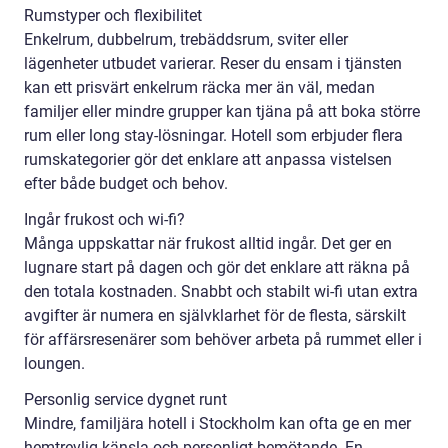
Rumstyper och flexibilitet
Enkelrum, dubbelrum, trebäddsrum, sviter eller
lägenheter utbudet varierar. Reser du ensam i tjänsten
kan ett prisvärt enkelrum räcka mer än väl, medan
familjer eller mindre grupper kan tjäna på att boka större
rum eller long stay-lösningar. Hotell som erbjuder flera
rumskategorier gör det enklare att anpassa vistelsen
efter både budget och behov.
Ingår frukost och wi-fi?
Många uppskattar när frukost alltid ingår. Det ger en
lugnare start på dagen och gör det enklare att räkna på
den totala kostnaden. Snabbt och stabilt wi-fi utan extra
avgifter är numera en självklarhet för de flesta, särskilt
för affärsresenärer som behöver arbeta på rummet eller i
loungen.
Personlig service dygnet runt
Mindre, familjära hotell i Stockholm kan ofta ge en mer
hemtrevlig känsla och personligt bemötande. En