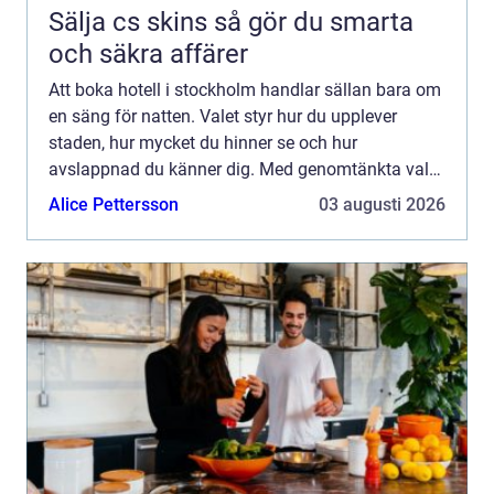
Sälja cs skins så gör du smarta
och säkra affärer
Att boka hotell i stockholm handlar sällan bara om
en säng för natten. Valet styr hur du upplever
staden, hur mycket du hinner se och hur
avslappnad du känner dig. Med genomtänkta val
kring läge, prisnivå och atmosfär går det att få en
Alice Pettersson
03 augusti 2026
vistelse som b...