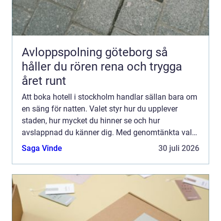
Avloppspolning göteborg så
håller du rören rena och trygga
året runt
Att boka hotell i stockholm handlar sällan bara om
en säng för natten. Valet styr hur du upplever
staden, hur mycket du hinner se och hur
avslappnad du känner dig. Med genomtänkta val
kring läge, prisnivå och atmosfär går det att få en
Saga Vinde
30 juli 2026
vistelse som b...