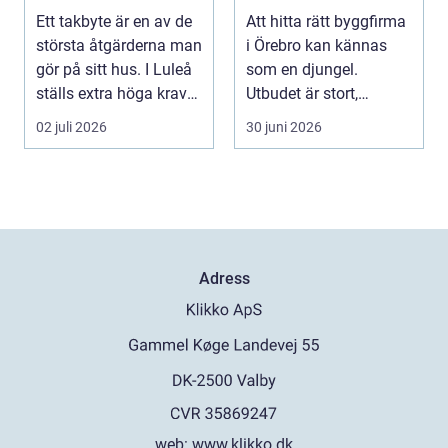
norrbottniskt
projekt
Ett takbyte är en av de
Att hitta rätt byggfirma
klimat
största åtgärderna man
i Örebro kan kännas
gör på sitt hus. I Luleå
som en djungel.
ställs extra höga krav
Utbudet är stort,
på bå...
projekten ser olika u...
02 juli 2026
30 juni 2026
Adress
web:
www.klikko.dk