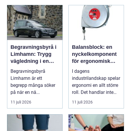
Begravningsbyrå i
Balansblock: en
Limhamn: Trygg
nyckelkomponent
vägledning i en
för ergonomisk
svår tid
effektivitet
Begravningsbyrå
I dagens
Limhamn är ett
industrilandskap spelar
begrepp många söker
ergonomi en allt större
på när en nä...
roll. Det handlar inte
bara om att skapa en...
11 juli 2026
11 juli 2026