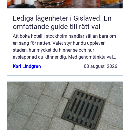
Lediga lägenheter i Gislaved: En
omfattande guide till rätt val
Att boka hotell i stockholm handlar sällan bara om
en säng för natten. Valet styr hur du upplever
staden, hur mycket du hinner se och hur
avslappnad du känner dig. Med genomtänkta val
kring läge, prisnivå och atmosfär går det att få en
Karl Lindgren
03 augusti 2026
vistelse som b...