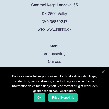
web:
www.klikko.dk
Menu
Annonsering
Om oss
Cookies
På vores website bruges cookies til at huske dine indstillinger,
Kontakta oss
statistik og personalisering af indhold og annoncer. Denne
Sitemap
information deles med tredjepart. Ved fortsat brug af websiden
godkender du cookiepolitikken.
Ok
Privatlivspolitik