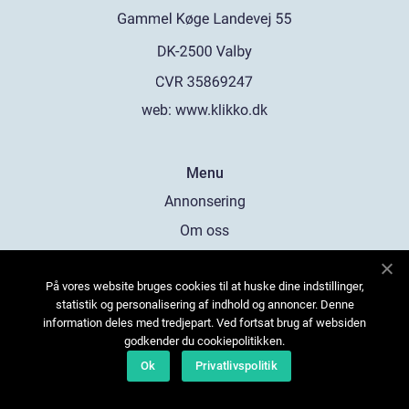
web:
www.klikko.dk
Menu
Annonsering
Om oss
Cookies
På vores website bruges cookies til at huske dine indstillinger,
Kontakta oss
statistik og personalisering af indhold og annoncer. Denne
Sitemap
information deles med tredjepart. Ved fortsat brug af websiden
godkender du cookiepolitikken.
Ok
Privatlivspolitik